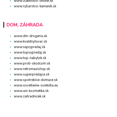
www.zlatnictvo-online.sk
www.rybarstvo-kamenik.sk
DOM, ZÁHRADA
www.dm-drogeria.sk
www.kvalitnytovar.sk
www.najvypredaj.sk
www.topvypredaj.sk
www.top-nabytok.sk
www.proti-skodcom.sk
www.retromaxishop.sk
www.superpredajca.sk
www.spotrebice-domace.sk
www.osvetlenie-svietidla.eu
www.uni-kozmetika.sk
www.zahradnicek.sk