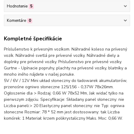
Hodnotenie
5
Komentáre
0
Kompletné špecifikácie
Príslušenstvo k prívesným vozíkom. Náhradné koleso na prívesný
vozík. Náhradné svetlá pre prívesné vozíky. Náhradné diely a
doplnky pre prívesné vozíky. Príslušenstvo pre prívesné vozíky.
Gurtne - Upínacie popruhy, plachty na prívesné vozíky, blatníky a
mnoho iného nájdete v našej ponuke.
5V / 6V / 12V Mini układ słoneczny do ładowarek akumulatorów,
przenośne ogniwo słoneczne 125/156 - 0,37W 78x26mm.
Ogłoszenie dla > Rodzaj: 0,66 W 78x52 Mm, Jak widać tylko na
pierwszym zdjęciu. Specyfikacje: Składany panel słoneczny: nie
Liczba paneli:> 20 Elastyczny panel słoneczny: nie Typ: ogniwa
słoneczne Rozmiar: 78 * 52 mm jest dostosowany: tak Liczba
komórek: 1 Materiał: krzem polikrystaliczny Maks. Moc: 0,66 W.