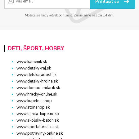
Prihlásiť sa
Môžete sa kedykoľvek odhlásiť. Zasielame raz za 14 dní.
DETI, ŠPORT, HOBBY
www.kamenik.sk
www.detsky-raj.sk
www.detskaradost.sk
www.detsky-hrdina.sk
www.domaci-milacik.sk
www.hracky-online.sk
www.kupelna.shop
www.stonshop.sk
www.sanita-kupelne.sk
www.skolsky-batoh.sk
www.sportaturistika.sk
www.potraviny-online.sk