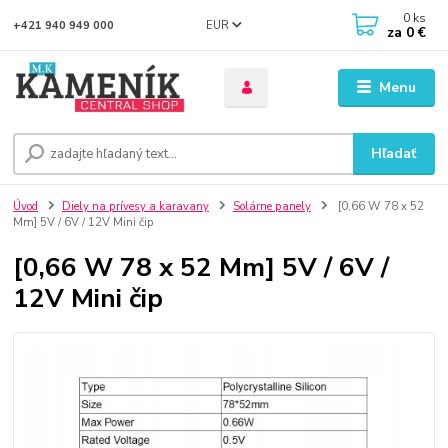
0
ks
EUR
+421 940 949 000
za
0 €
Menu
Hľadať
Úvod
Diely na prívesy a karavany
Solárne panely
[0,66 W 78 x 52
Mm] 5V / 6V / 12V Mini čip
[0,66 W 78 x 52 Mm] 5V / 6V /
12V Mini čip