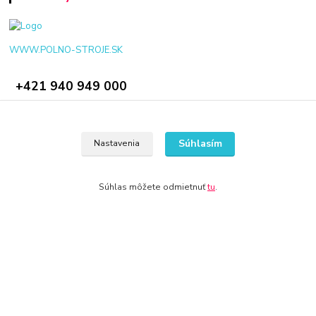
WWW.POLNO-STROJE.SK
+421 940 949 000
info@polno-stroje.sk
Súhlasím
Nastavenia
Súhlas môžete odmietnuť
tu
.
© 2024 Všetky práva vyhradené KAMENIK.SK
Vytvorené na
Eshop-rychlo.sk