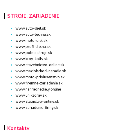
STROJE, ZARIADENIE
www.auto-diel.sk
www.auto-techna.sk
www.moto-diel.sk
www.profi-dielna.sk
www.polno-stroje.sk
www.krby-kotly.sk
www.stavebnictvo-online.sk
www.maxiobchod-naradie.sk
www.moto-prislusenstvo.sk
www.firemne-zariadenie.sk
www.nahradnediely.online
www.uni-zdrav.sk
www.zlatnictvo-online.sk
www.zariadenie-firmy.sk
Kontakty