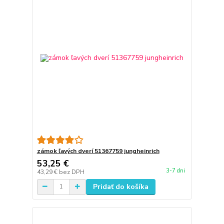
zámok ľavých dverí 51367759 jungheinrich
53,25 €
3-7 dni
43,29 €
bez DPH
Pridať do košíka