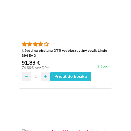
Návod na obsluhu DTR vysokozdvižný vozík Linde
394 EVO
91,83 €
3-7 dni
74,66 €
bez DPH
Pridať do košíka