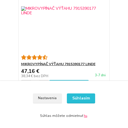
MIKROVYPÍNAČ VÝŤAHU 7915390177 LINDE
47,16 €
3-7 dni
38,34 €
bez DPH
Pridať do košíka
Súhlasím
Nastavenia
Súhlas môžete odmietnuť
tu
.