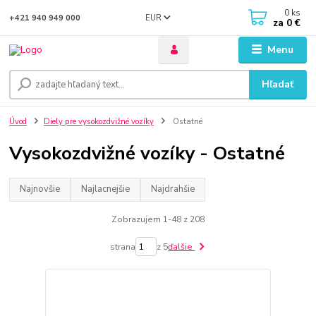
0
ks
EUR
+421 940 949 000
za
0 €
Menu
Hľadať
Úvod
Diely pre vysokozdvižné vozíky
Ostatné
Vysokozdvižné vozíky - Ostatné
Najnovšie
Najlacnejšie
Najdrahšie
Zobrazujem 1-48 z 208
strana
z 5
ďalšie