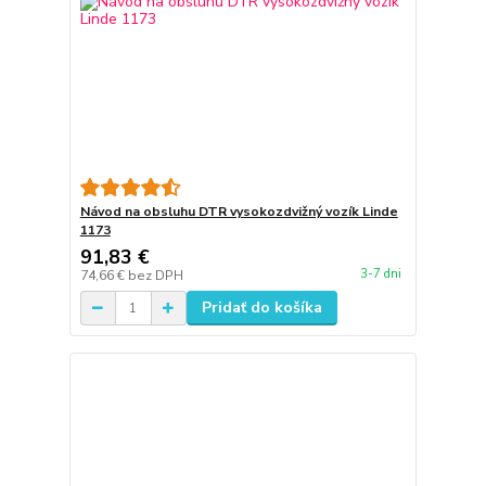
Návod na obsluhu DTR vysokozdvižný vozík Linde
1173
91,83 €
3-7 dni
74,66 €
bez DPH
Pridať do košíka