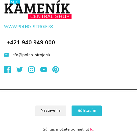
WWW.POLNO-STROJE.SK
+421 940 949 000
info@polno-stroje.sk
© 2024 Všetky práva vyhradené KAMENIK.SK
Vytvorené na
Eshop-rychlo.sk
Súhlasím
Nastavenia
Súhlas môžete odmietnuť
tu
.