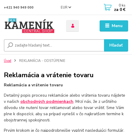
0
ks
EUR
+421 940 949 000
za
0 €
Menu
Hľadať
Úvod
REKLAMÁCIA - ODSTÚPENIE
Reklamácia a vrátenie tovaru
Reklamácia a vrátenie tovaru
Detailný popis procesu reklamácie alebo vrátenia tovaru nájdete
v našich
obchodných podmienkach
. Mrzí nás, že z určitého
dôvodu ste nutení tovar reklamovať alebo tovar vrátiť. Sme Vám
plne k dispozícii, aby sa prípad vyriešil v čo najkratšom termíne k
obojstrannej spokojnosti.
Prvým krokom je čo najpodrobnejšie vyplniť nasledujúci formulár.