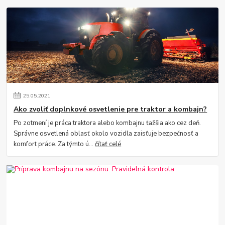
25
.
05
.
2021
Ako zvoliť doplnkové osvetlenie pre traktor a kombajn?
Po zotmení je práca traktora alebo kombajnu ťažšia ako cez deň.
Správne osvetlená oblasť okolo vozidla zaisťuje bezpečnosť a
komfort práce. Za týmto ú...
čítať celé