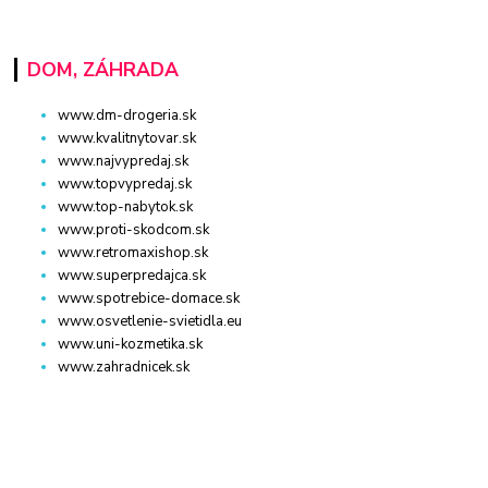
DOM, ZÁHRADA
www.dm-drogeria.sk
www.kvalitnytovar.sk
www.najvypredaj.sk
www.topvypredaj.sk
www.top-nabytok.sk
www.proti-skodcom.sk
www.retromaxishop.sk
www.superpredajca.sk
www.spotrebice-domace.sk
www.osvetlenie-svietidla.eu
www.uni-kozmetika.sk
www.zahradnicek.sk