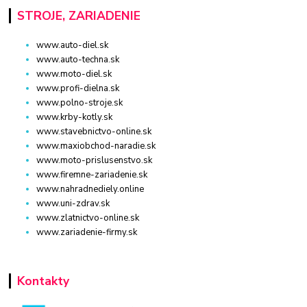
STROJE, ZARIADENIE
www.auto-diel.sk
www.auto-techna.sk
www.moto-diel.sk
www.profi-dielna.sk
www.polno-stroje.sk
www.krby-kotly.sk
www.stavebnictvo-online.sk
www.maxiobchod-naradie.sk
www.moto-prislusenstvo.sk
www.firemne-zariadenie.sk
www.nahradnediely.online
www.uni-zdrav.sk
www.zlatnictvo-online.sk
www.zariadenie-firmy.sk
Kontakty