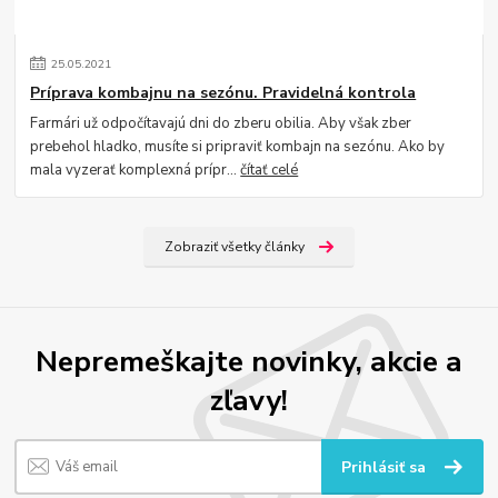
25
.
05
.
2021
Príprava kombajnu na sezónu. Pravidelná kontrola
Farmári už odpočítavajú dni do zberu obilia. Aby však zber
prebehol hladko, musíte si pripraviť kombajn na sezónu. Ako by
mala vyzerať komplexná prípr...
čítať celé
Zobraziť všetky články
Nepremeškajte novinky, akcie a
zľavy!
Prihlásiť sa