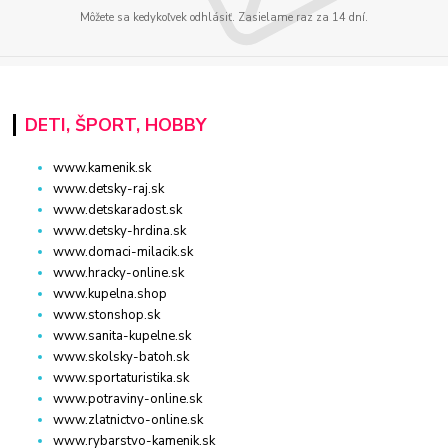
Môžete sa kedykoľvek odhlásiť. Zasielame raz za 14 dní.
DETI, ŠPORT, HOBBY
www.kamenik.sk
www.detsky-raj.sk
www.detskaradost.sk
www.detsky-hrdina.sk
www.domaci-milacik.sk
www.hracky-online.sk
www.kupelna.shop
www.stonshop.sk
www.sanita-kupelne.sk
www.skolsky-batoh.sk
www.sportaturistika.sk
www.potraviny-online.sk
www.zlatnictvo-online.sk
www.rybarstvo-kamenik.sk