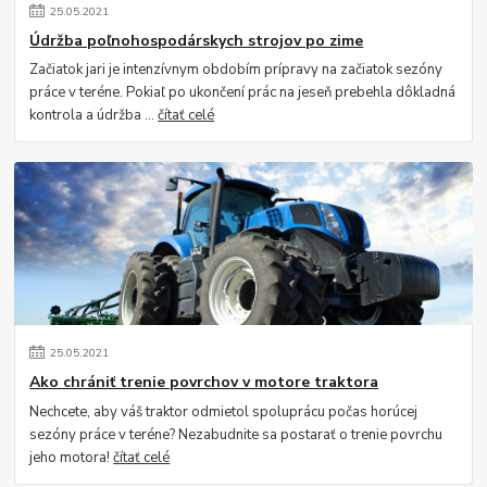
25
.
05
.
2021
Údržba poľnohospodárskych strojov po zime
Začiatok jari je intenzívnym obdobím prípravy na začiatok sezóny
práce v teréne. Pokiaľ po ukončení prác na jeseň prebehla dôkladná
kontrola a údržba ...
čítať celé
25
.
05
.
2021
Ako chrániť trenie povrchov v motore traktora
Nechcete, aby váš traktor odmietol spoluprácu počas horúcej
sezóny práce v teréne? Nezabudnite sa postarať o trenie povrchu
jeho motora!
čítať celé