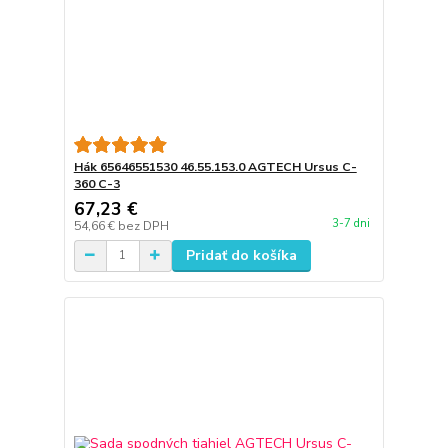
Hák 65646551530 46.55.153.0 AGTECH Ursus C-
360 C-3
67,23 €
3-7 dni
54,66 €
bez DPH
Pridať do košíka