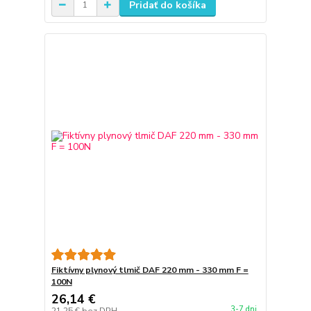
Pridať do košíka
Fiktívny plynový tlmič DAF 220 mm - 330 mm F =
100N
26,14 €
3-7 dni