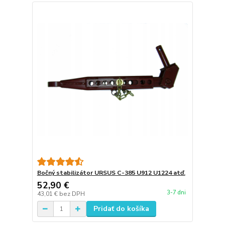
Bočný stabilizátor URSUS C-385 U912 U1224 atď.
52,90 €
3-7 dni
43,01 €
bez DPH
Pridať do košíka