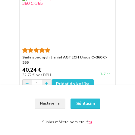
Sada spodných tiahiel AGTECH Ursus C-360 C-
355
40,24 €
3-7 dni
32,72 €
bez DPH
Pridať do košíka
Súhlasím
Nastavenia
Súhlas môžete odmietnuť
tu
.