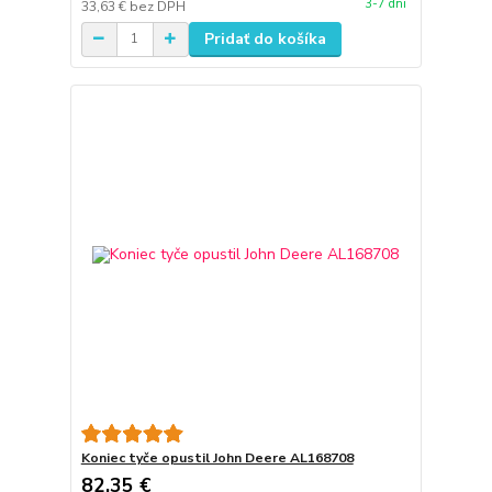
3-7 dni
33,63 €
bez DPH
Pridať do košíka
Koniec tyče opustil John Deere AL168708
82,35 €