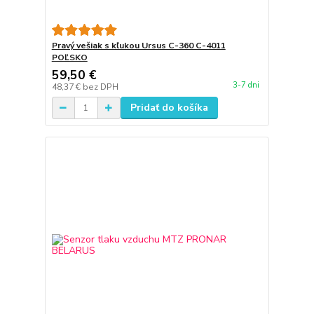
Pravý vešiak s kľukou Ursus C-360 C-4011
POĽSKO
59,50 €
3-7 dni
48,37 €
bez DPH
Pridať do košíka