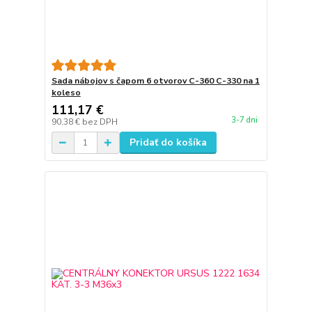
Sada nábojov s čapom 6 otvorov C-360 C-330 na 1
koleso
111,17 €
3-7 dni
90,38 €
bez DPH
Pridať do košíka