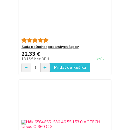
Sada poľnohospodárskych čapov
22,33 €
3-7 dni
18,15 €
bez DPH
Pridať do košíka