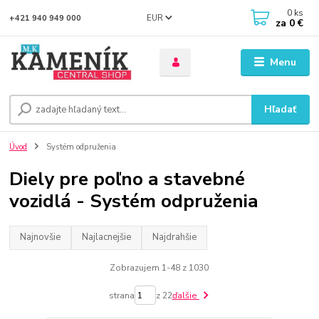
0
ks
EUR
+421 940 949 000
za
0 €
Menu
Hľadať
Úvod
Systém odpruženia
Diely pre poľno a stavebné
vozidlá - Systém odpruženia
Najnovšie
Najlacnejšie
Najdrahšie
Zobrazujem 1-48 z 1030
strana
z 22
ďalšie