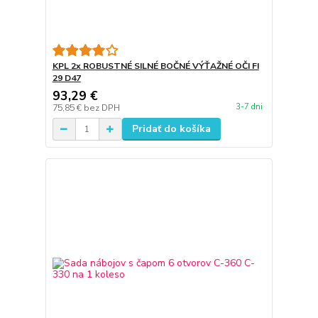
KPL 2x ROBUSTNÉ SILNÉ BOČNÉ VÝŤAŽNÉ OČI FI
29 D47
93,29 €
3-7 dni
75,85 €
bez DPH
Pridať do košíka