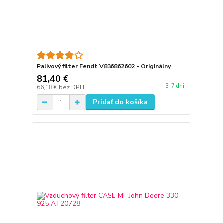
Palivový filter Fendt V836862602 - Originálny
81,40 €
3-7 dni
66,18 €
bez DPH
Pridať do košíka