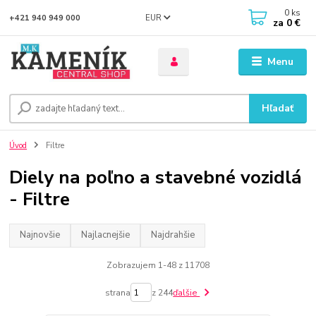
0
ks
EUR
+421 940 949 000
za
0 €
Menu
Hľadať
Úvod
Filtre
Diely na poľno a stavebné vozidlá
- Filtre
Najnovšie
Najlacnejšie
Najdrahšie
Zobrazujem 1-48 z 11708
strana
z 244
ďalšie