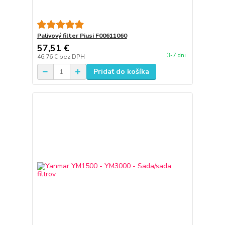
Palivový filter Piusi F00611060
57,51 €
3-7 dni
46,76 €
bez DPH
Pridať do košíka