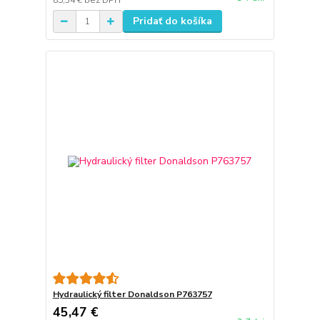
85,34 €
bez DPH
Pridať do košíka
Hydraulický filter Donaldson P763757
45,47 €