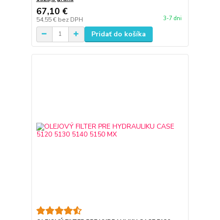
67,10 €
3-7 dni
54,55 €
bez DPH
Pridať do košíka