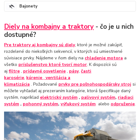
Bajonety
Diely na kombajny a traktory
- čo je u nich
dostupné?
Pre traktory aj kombajny sú diely
, ktoré je možné zakúpiť,
rozdelené do niekoľkých sekvencií, v ktorých sú umiestnené
súvisiace prvky. Nájdeme v ňom diely na
chladenie motora
a
všetko
príslušenstvo ktoré tvorí motor
. K dispozícii sú
aj
filtre
,
prídavné osvetlenie
,
pásy
,
časti
karosérie
,
kúrenie
,
ventilácia a
klimatizácia
. Požadované
prvky pre poľnohospodársky stroj
si
môžete vyhľadať aj prezeraním kategórie, ktorá špecifikuje daný
systém, napríklad
elektrický systém
,
palivový systém
,
riadiaci
systém
,
pohonný systém
,
výfukový systém
alebo
odpruženie
.