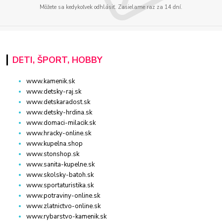
Môžete sa kedykoľvek odhlásiť. Zasielame raz za 14 dní.
DETI, ŠPORT, HOBBY
www.kamenik.sk
www.detsky-raj.sk
www.detskaradost.sk
www.detsky-hrdina.sk
www.domaci-milacik.sk
www.hracky-online.sk
www.kupelna.shop
www.stonshop.sk
www.sanita-kupelne.sk
www.skolsky-batoh.sk
www.sportaturistika.sk
www.potraviny-online.sk
www.zlatnictvo-online.sk
www.rybarstvo-kamenik.sk