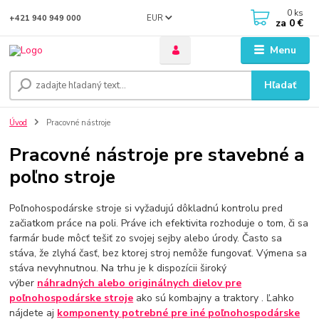
0
ks
EUR
+421 940 949 000
za
0 €
Menu
Hľadať
Úvod
Pracovné nástroje
Pracovné nástroje pre stavebné a
poľno stroje
Poľnohospodárske stroje si vyžadujú dôkladnú kontrolu pred
začiatkom práce na poli. Práve ich efektivita rozhoduje o tom, či sa
farmár bude môcť tešiť zo svojej sejby alebo úrody. Často sa
stáva, že zlyhá časť, bez ktorej stroj nemôže fungovať. Výmena sa
stáva nevyhnutnou. Na trhu je k dispozícii široký
výber
náhradných alebo originálnych dielov pre
poľnohospodárske stroje
ako sú kombajny a traktory . Ľahko
nájdete aj
komponenty potrebné pre
iné poľnohospodárske