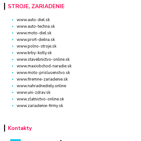
STROJE, ZARIADENIE
www.auto-diel.sk
www.auto-techna.sk
www.moto-diel.sk
www.profi-dielna.sk
www.polno-stroje.sk
www.krby-kotly.sk
www.stavebnictvo-online.sk
www.maxiobchod-naradie.sk
www.moto-prislusenstvo.sk
www.firemne-zariadenie.sk
www.nahradnediely.online
www.uni-zdrav.sk
www.zlatnictvo-online.sk
www.zariadenie-firmy.sk
Kontakty