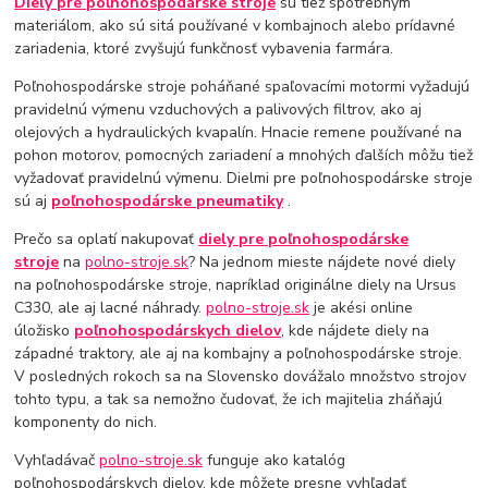
Diely pre poľnohospodárske stroje
sú tiež spotrebným
materiálom, ako sú sitá používané v kombajnoch alebo prídavné
zariadenia, ktoré zvyšujú funkčnosť vybavenia farmára.
Poľnohospodárske stroje poháňané spaľovacími motormi vyžadujú
pravidelnú výmenu vzduchových a palivových filtrov, ako aj
olejových a hydraulických kvapalín. Hnacie remene používané na
pohon motorov, pomocných zariadení a mnohých ďalších môžu tiež
vyžadovať pravidelnú výmenu. Dielmi pre poľnohospodárske stroje
sú aj
poľnohospodárske
pneumatiky
.
Prečo sa oplatí nakupovať
diely pre poľnohospodárske
stroje
na
polno-stroje.sk
? Na jednom mieste nájdete nové diely
na poľnohospodárske stroje, napríklad originálne diely na Ursus
C330, ale aj lacné náhrady.
polno-stroje.sk
je akési online
úložisko
poľnohospodárskych dielov
, kde nájdete diely na
západné traktory, ale aj na kombajny a poľnohospodárske stroje.
V posledných rokoch sa na Slovensko dovážalo množstvo strojov
tohto typu, a tak sa nemožno čudovať, že ich majitelia zháňajú
komponenty do nich.
Vyhľadávač
polno-stroje.sk
funguje ako katalóg
poľnohospodárskych dielov, kde môžete presne vyhľadať