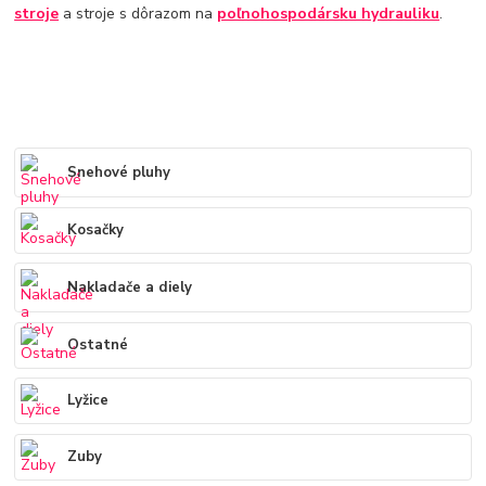
stroje
a stroje s dôrazom na
poľnohospodársku hydrauliku
.
Snehové pluhy
Kosačky
Nakladače a diely
Ostatné
Lyžice
Zuby