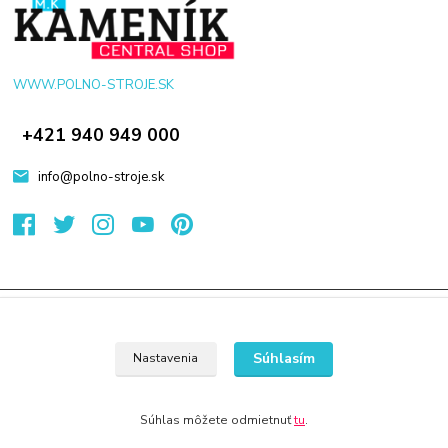
WWW.POLNO-STROJE.SK
+421 940 949 000
info@polno-stroje.sk
© 2024 Všetky práva vyhradené KAMENIK.SK
Vytvorené na
Eshop-rychlo.sk
Súhlasím
Nastavenia
Súhlas môžete odmietnuť
tu
.