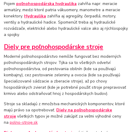
Pojem
poľnohospodárska hydraulika
zahŕňa napr. meracie
armatúry, medzi ktoré patria vákuomery, manometre a meracie
konektory.
Hydraulika
zahŕňa aj agregáty, čerpadlá, motory,
ventily a hydraulické hadice. Spomenúť treba aj hydraulické
rozvádzače, elektrické alebo hydraulické valce ako aj rýchlospojky
a spojky.
Diely pre poľnohospodárske stroje
Moderné poľnohospodárstvo nemôže fungovať bez moderných
poľnohospodárskych strojov. Týka sa to všetkých odvetví
poľnohospodárstva, od pestovania obilnín (kde sa používajú
kombajny), cez pestovanie zeleniny a ovocia (kde sa používajú
špecializované sádzacie a zberacie stroje), až po chovy
hospodárskych zvierat (kde je potrebné použiť stroje prepravovať
krmivo alebo odstraňovať hnoj z hospodárskych budov).
Stroje sa skladajú z množstva mechanických komponentov, ktoré
majú právo sa opotrebovať.
Diely na poľnohospodárske
stroje
všetkých typov je možné zakúpiť za veľmi výhodné ceny
na
polno-stroje.sk