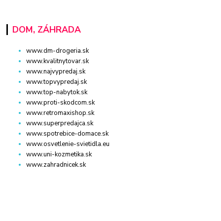
DOM, ZÁHRADA
www.dm-drogeria.sk
www.kvalitnytovar.sk
www.najvypredaj.sk
www.topvypredaj.sk
www.top-nabytok.sk
www.proti-skodcom.sk
www.retromaxishop.sk
www.superpredajca.sk
www.spotrebice-domace.sk
www.osvetlenie-svietidla.eu
www.uni-kozmetika.sk
www.zahradnicek.sk