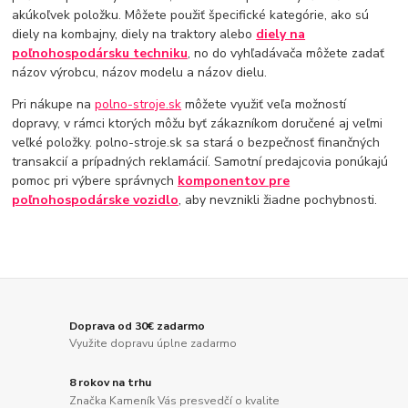
akúkoľvek položku. Môžete použiť špecifické kategórie, ako sú
diely na kombajny, diely na traktory alebo
diely na
poľnohospodársku techniku
, no do vyhľadávača môžete zadať
názov výrobcu, názov modelu a názov dielu.
Pri nákupe na
polno-stroje.sk
môžete využiť veľa možností
dopravy, v rámci ktorých môžu byť zákazníkom doručené aj veľmi
veľké položky. polno-stroje.sk sa stará o bezpečnosť finančných
transakcií a prípadných reklamácií. Samotní predajcovia ponúkajú
pomoc pri výbere správnych
komponentov pre
poľnohospodárske vozidlo
, aby nevznikli žiadne pochybnosti.
Doprava od 30€ zadarmo
Využite dopravu úplne zadarmo
8 rokov na trhu
Značka Kameník Vás presvedčí o kvalite