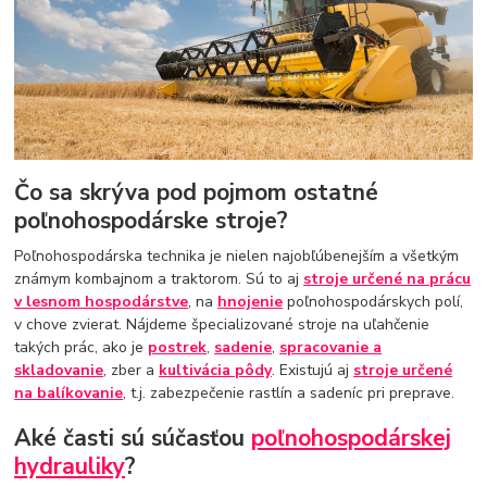
Čo sa skrýva pod pojmom ostatné
poľnohospodárske stroje?
Poľnohospodárska technika je nielen najobľúbenejším a všetkým
známym kombajnom a traktorom. Sú to aj
stroje určené na prácu
v lesnom hospodárstve
, na
hnojenie
poľnohospodárskych polí,
v chove zvierat. Nájdeme špecializované stroje na uľahčenie
takých prác, ako je
postrek
,
sadenie
,
spracovanie a
skladovanie
, zber a
kultivácia pôdy
. Existujú aj
stroje určené
na balíkovanie
, t.j. zabezpečenie rastlín a sadeníc pri preprave.
Aké časti sú súčasťou
poľnohospodárskej
hydrauliky
?