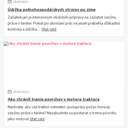
25
.
05
.
2021
Údržba poľnohospodárskych strojov po zime
Začiatok jari je intenzívnym obdobím prípravy na začiatok sezóny
práce v teréne. Pokiaľ po ukončení prác na jeseň prebehla dôkladná
kontrola a údržba ...
čítať celé
25
.
05
.
2021
Ako chrániť trenie povrchov v motore traktora
Nechcete, aby váš traktor odmietol spoluprácu počas horúcej
sezóny práce v teréne? Nezabudnite sa postarať o trenie povrchu
jeho motora!
čítať celé