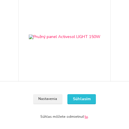
Pružný panel Activesol LIGHT 150W
417,79 €
Súhlasím
Nastavenia
3-7 dni
339,67 €
bez DPH
Pridať do košíka
Súhlas môžete odmietnuť
tu
.