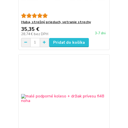
Huba, strešný prieduch, vetranie strechy
35,35 €
3-7 dni
28,74 €
bez DPH
Pridať do košíka