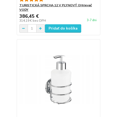
TURISTICKÁ SPRCHA 12 V PLYNOVÝ OHrievač
VODY
386,45 €
3-7 dni
314,19 €
bez DPH
Pridať do košíka