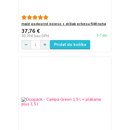
malé podporné koleso + držiak prívesu fi48 noha
37,76 €
3-7 dni
30,70 €
bez DPH
Pridať do košíka