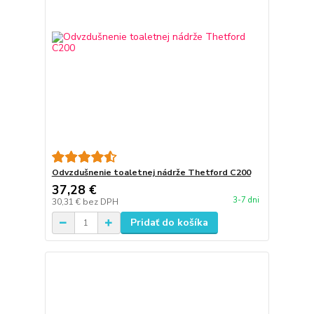
Odvzdušnenie toaletnej nádrže Thetford C200
37,28 €
3-7 dni
30,31 €
bez DPH
Pridať do košíka