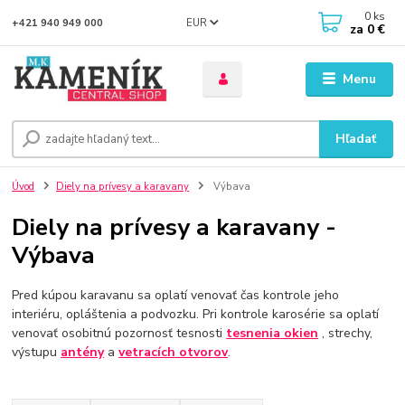
0
ks
EUR
+421 940 949 000
za
0 €
Menu
Hľadať
Úvod
Diely na prívesy a karavany
Výbava
Diely na prívesy a karavany -
Výbava
Pred kúpou karavanu sa oplatí venovať čas kontrole jeho
interiéru, opláštenia a podvozku. Pri kontrole karosérie sa oplatí
venovať osobitnú pozornosť tesnosti
tesnenia
okien
, strechy,
výstupu
antény
a
vetracích otvorov
.