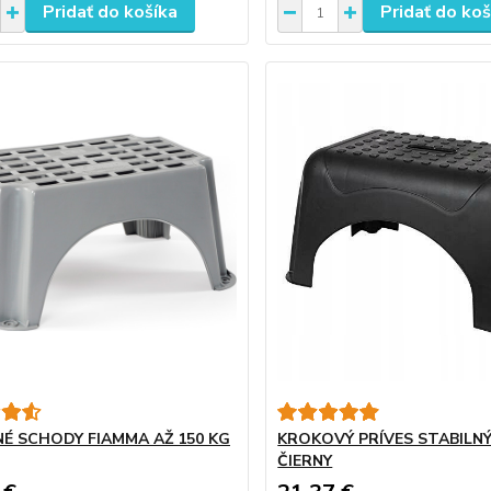
Pridať do košíka
Pridať do koš
É SCHODY FIAMMA AŽ 150 KG
KROKOVÝ PRÍVES STABILN
ČIERNY