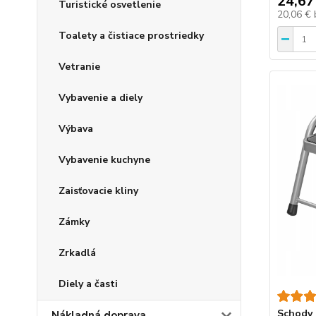
24,67
Turistické osvetlenie
20,06 €
Toalety a čistiace prostriedky
Vetranie
Vybavenie a diely
Výbava
Vybavenie kuchyne
Zaisťovacie kliny
Zámky
Zrkadlá
Diely a časti
Schody 
Nákladná doprava