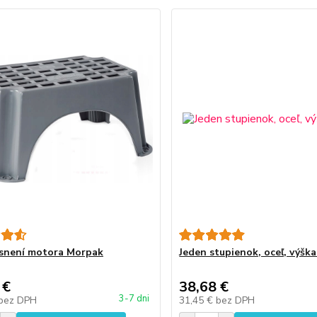
snení motora Morpak
Jeden stupienok, oceľ, výšk
 €
38,68 €
3-7 dni
bez DPH
31,45 €
bez DPH