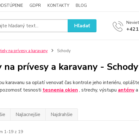
ODSTÚPENIE
GDPR
KONTAKTY
BLOG
Neviet
Hľadať
+421
iely na prívesy a karavany
Schody
y na prívesy a karavany - Schody
u karavanu sa oplatí venovať čas kontrole jeho interiéru, oplášte
 pozornosť tesnosti
tesnenia
okien
, strechy, výstupu
antény
šie
Najlacnejšie
Najdrahšie
m 1-19 z 19