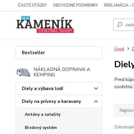
ČASTÉ OTÁZKY
OBCHODNÉ PODMIENKY
REKLAMÁCIA - 
Úvod
D
Bestseller
Diel
NÁKLADNÁ DOPRAVA A
KEMPING
Pred kúpo
osobitnú
Diely a výbava lodí
Diely na prívesy a karavany
Najnov
Antény a satelity
Zobrazuje
Brzdový systém