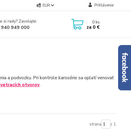
Prihlásenie
EUR
e si rady? Zavolajte.
0
ks
za
0 €
 940 949 000
nia a podvozku. Pri kontrole karosérie sa oplatí venovať
a
vetracích otvorov
.
strana
z 1