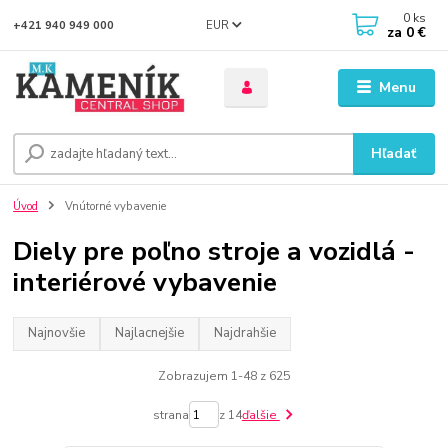
0
ks
EUR
+421 940 949 000
za
0 €
Menu
Hľadať
Úvod
Vnútorné vybavenie
Diely pre poľno stroje a vozidlá -
interiérové vybavenie
Najnovšie
Najlacnejšie
Najdrahšie
Zobrazujem 1-48 z 625
strana
z 14
ďalšie