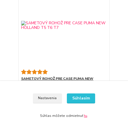
SAMETOVÝ ROHOŽ PRE CASE PUMA NEW
HOLLAND T5 T6 T7
68,14 €
3-7 dni
55,40 €
bez DPH
Súhlasím
Nastavenia
Pridať do košíka
Súhlas môžete odmietnuť
tu
.