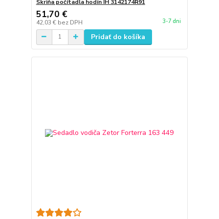
Skriňa počítadla hodín IH 3142174R91
51,70 €
3-7 dni
42,03 €
bez DPH
Pridať do košíka