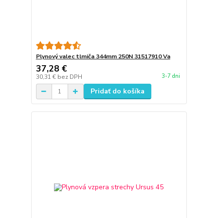
Plynový valec tlmiča 344mm 250N 31517910 Va
37,28 €
3-7 dni
30,31 €
bez DPH
Pridať do košíka