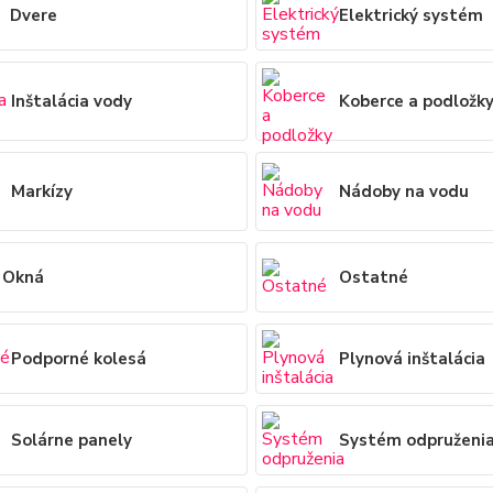
Dvere
Elektrický systém
Inštalácia vody
Koberce a podložk
Markízy
Nádoby na vodu
Okná
Ostatné
Podporné kolesá
Plynová inštalácia
Solárne panely
Systém odpruženi