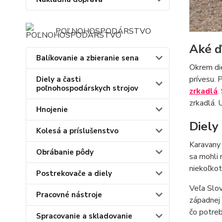
POĽNOHOSPODÁRSTVO
Aké ď
Balíkovanie a zbieranie sena
Okrem die
prívesu. 
Diely a časti
poľnohospodárskych strojov
zrkadlá
.
zrkadlá. 
Hnojenie
Diely
Kolesá a príslušenstvo
Karavany 
Obrábanie pôdy
sa mohli 
niekoľkot
Postrekovače a diely
Veľa Slov
Pracovné nástroje
západnej 
čo potreb
Spracovanie a skladovanie