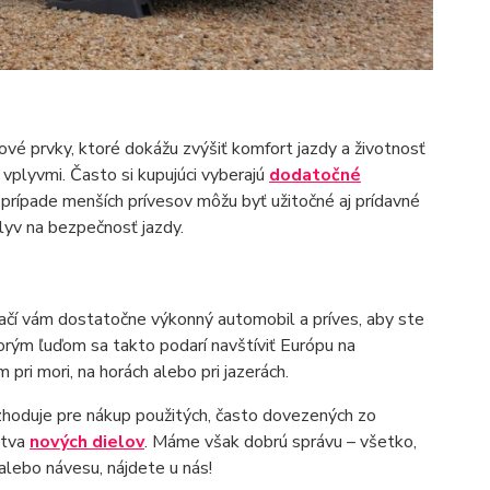
?
vé prvky, ktoré dokážu zvýšiť komfort jazdy a životnosť
 vplyvmi. Často si kupujúci vyberajú
dodatočné
. V prípade menších prívesov môžu byť užitočné aj prídavné
plyv na bezpečnosť jazdy.
tačí vám dostatočne výkonný automobil a príves, aby ste
orým ľuďom sa takto podarí navštíviť Európu na
pri mori, na horách alebo pri jazerách.
ozhoduje pre nákup použitých, často dovezených zo
stva
nových dielov
. Máme však dobrú správu – všetko,
alebo návesu, nájdete u nás!