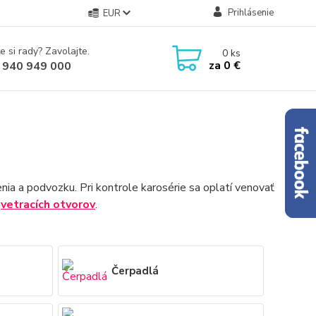
Prihlásenie
EUR
e si rady? Zavolajte.
0
ks
za
0 €
 940 949 000
nia a podvozku. Pri kontrole karosérie sa oplatí venovať
a
vetracích otvorov
.
Čerpadlá