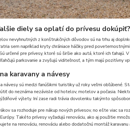
alšie diely sa oplatí do prívesu dokúpiť
lov nevyhnutných z konštrukčných dôvodov sú na trhu aj doplnko
Patria sem napríklad kryty chrániace háčiky pred poveternostnými
 Sú určené pre prívesy, ktoré sú širšie ako autá, ktoré ich ťahajú
Uľahčujú parkovanie a zvyšujú viditeľnosť, a tým majú pozitívny v
 na karavany a návesy
a návesy sú medzi fanúšikmi turistiky už roky veľmi obľúbené. S
rútiť do neznáma nezávisle od hotelov, motelov a počasia. Niekt
ýždňové výlety. Iní zase radi trávia dovolenku takýmto spôsobom 
ákov sa rozhoduje pre nákup nových prívesov, no ešte viac sa r
Európy. Takéto prívesy vyžadujú renováciu, ako aj použitie množ
ujete na renováciu, renováciu alebo dodatočnú montáž karavanu 