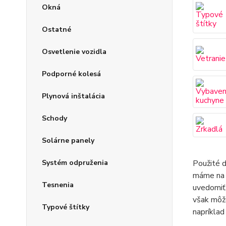
Okná
Ostatné
Osvetlenie vozidla
Podporné kolesá
Plynová inštalácia
Schody
Solárne panely
Systém odpruženia
Použité d
máme na v
Tesnenia
uvedomiť,
však môže
Typové štítky
napríkla