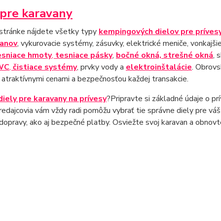
 pre karavany
 stránke nájdete všetky typy
kempingových dielov pre príves
vanov
, vykurovacie systémy, zásuvky, elektrické meniče, vonkajši
esniace hmoty
,
tesniace pásky
,
bočné okná, strešné okná
, 
WC
,
čistiace systémy
, prvky vody a
elektroinštalácie
. Obrovs
i atraktívnymi cenami a bezpečnosťou každej transakcie.
diely pre karavany na prívesy
?Pripravte si základné údaje o pr
redajcovia vám vždy radi pomôžu vybrať tie správne diely pre váš
opravy, ako aj bezpečné platby. Osviežte svoj karavan a obnovte