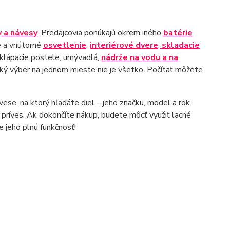
y a návesy
. Predajcovia ponúkajú okrem iného
batérie
e a vnútorné
osvetlenie
,
interiérové ​​dvere
,
skladacie
sklápacie postele, umývadlá,
nádrže na vodu a na
ký výber na jednom mieste nie je všetko. Počítať môžete
ívese, na ktorý hľadáte diel – jeho značku, model a rok
 príves. Ak dokončíte nákup, budete môcť využiť lacné
 jeho plnú funkčnosť!