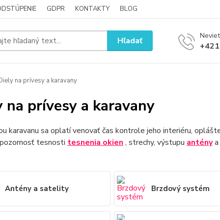
ODSTÚPENIE
GDPR
KONTAKTY
BLOG
Neviet
Hľadať
+421
iely na prívesy a karavany
y na prívesy a karavany
u karavanu sa oplatí venovať čas kontrole jeho interiéru, oplášte
 pozornosť tesnosti
tesnenia
okien
, strechy, výstupu
antény
Antény a satelity
Brzdový systém