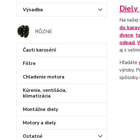
Diely
Výsadba
Na našej
do kara
RÔZNE
dvere
,
t
odpad
,
aj s veľm
Časti karosérií
Hľadáte
Filtre
výroby. P
Chladenie motora
spôsoby d
Kúrenie, ventilácia,
klimatizácia
Montážne diely
Motory a diely
Ostatné