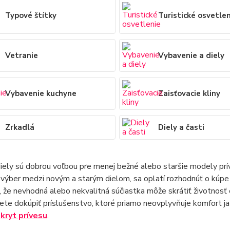
Typové štítky
Turistické osvetle
Vetranie
Vybavenie a diely
Vybavenie kuchyne
Zaisťovacie kliny
Zrkadlá
Diely a časti
iely sú dobrou voľbou pre menej bežné alebo staršie modely príve
ýber medzi novým a starým dielom, sa oplatí rozhodnúť o kúpe n
 že nevhodná alebo nekvalitná súčiastka môže skrátiť životnosť 
te dokúpiť príslušenstvo, ktoré priamo neovplyvňuje komfort ja
d
kryt prívesu
.