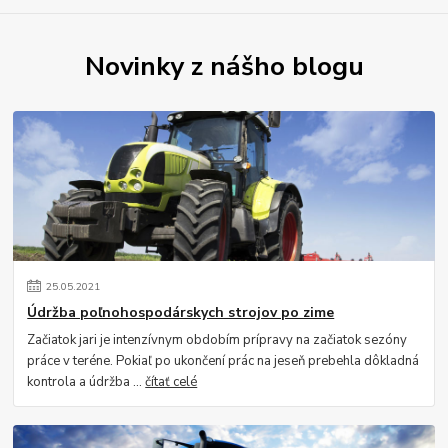
Novinky z nášho blogu
25
.
05
.
2021
Údržba poľnohospodárskych strojov po zime
Začiatok jari je intenzívnym obdobím prípravy na začiatok sezóny
práce v teréne. Pokiaľ po ukončení prác na jeseň prebehla dôkladná
kontrola a údržba ...
čítať celé