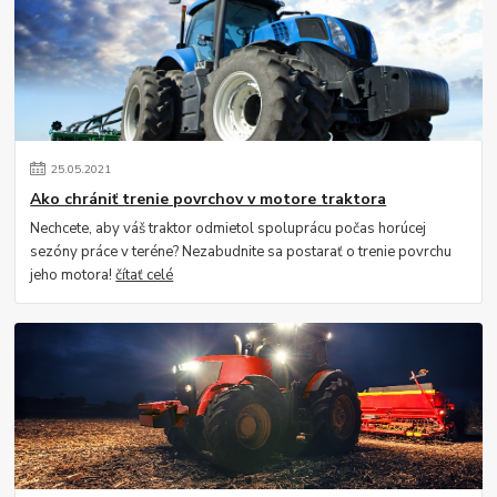
25
.
05
.
2021
Ako chrániť trenie povrchov v motore traktora
Nechcete, aby váš traktor odmietol spoluprácu počas horúcej
sezóny práce v teréne? Nezabudnite sa postarať o trenie povrchu
jeho motora!
čítať celé