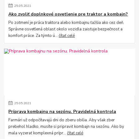
25
.
05
.
2021
Ako zvoliť doplnkové osvetlenie pre traktor a kombajn?
Po zotmení je práca traktora alebo kombajnu ťažšia ako cez deň.
Správne osvetlená oblasť okolo vozidla zaisťuje bezpečnosť a
komfort práce. Za týmto ú...
čítať celé
25
.
05
.
2021
Príprava kombajnu na sezónu. Pravidelná kontrola
Farmári už odpočítavajú dni do zberu obilia. Aby však zber
prebehol hladko, musíte si pripraviť kombajn na sezónu. Ako by
mala vyzerať komplexná prípr...
čítať celé