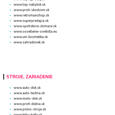
www.top-nabytok.sk
www.proti-skodcom.sk
www.retromaxishop.sk
www.superpredajca.sk
www.spotrebice-domace.sk
www.osvetlenie-svietidla.eu
www.uni-kozmetika.sk
www.zahradnicek.sk
STROJE, ZARIADENIE
www.auto-diel.sk
www.auto-techna.sk
www.moto-diel.sk
www.profi-dielna.sk
www.polno-stroje.sk
www.krby-kotly.sk