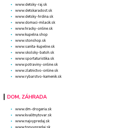
www.detsky-raj.sk
www.detskaradost.sk
www.detsky-hrdina.sk
www.domaci-milacik.sk
www.hracky-online.sk
www.kupelna.shop
www.stonshop.sk
www.sanita-kupelne.sk
www.skolsky-batoh.sk
www.sportaturistika.sk
www.potraviny-online.sk
www.zlatnictvo-online.sk
www.rybarstvo-kamenik.sk
DOM, ZÁHRADA
www.dm-drogeria.sk
www.kvalitnytovar.sk
www.najvypredaj.sk
www.topvypredaj.sk