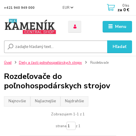
0
ks
EUR
+421 940 949 000
za
0 €
Menu
Hľadať
Úvod
Diely a časti poľnohospodárskych strojov
Rozdeľovače
Rozdeľovače do
poľnohospodárskych strojov
Najnovšie
Najlacnejšie
Najdrahšie
Zobrazujem 1-1 z 1
strana
z 1