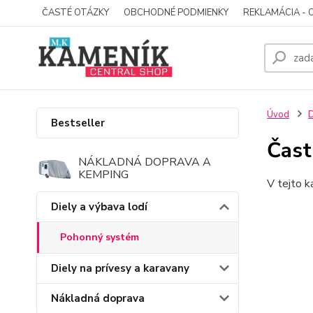
ČASTÉ OTÁZKY
OBCHODNÉ PODMIENKY
REKLAMÁCIA - 
Úvod
D
Bestseller
Čast
NÁKLADNÁ DOPRAVA A
KEMPING
V tejto k
Diely a výbava lodí
Pohonný systém
Diely na prívesy a karavany
Nákladná doprava