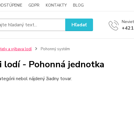
ODSTÚPENIE
GDPR
KONTAKTY
BLOG
Neviet
Hľadať
+421
iely a výbava lodí
Pohonný systém
i lodí - Pohonná jednotka
ategórii nebol nájdený žiadny tovar.