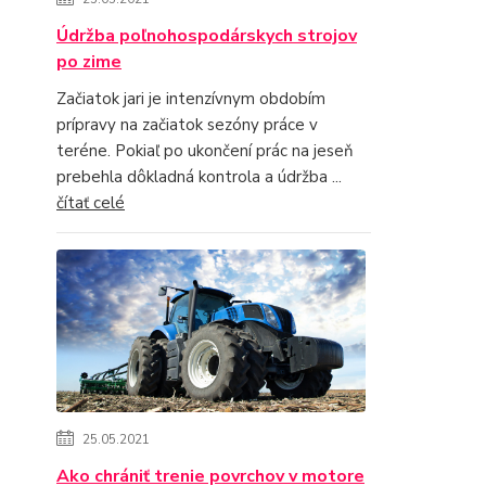
Údržba poľnohospodárskych strojov
po zime
Začiatok jari je intenzívnym obdobím
prípravy na začiatok sezóny práce v
teréne. Pokiaľ po ukončení prác na jeseň
prebehla dôkladná kontrola a údržba ...
čítať celé
25.05.2021
Ako chrániť trenie povrchov v motore