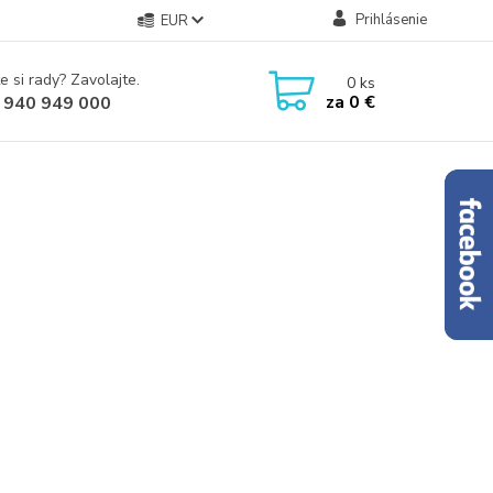
Prihlásenie
EUR
e si rady? Zavolajte.
0
ks
za
0 €
 940 949 000