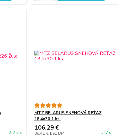
a
MTZ BELARUS SNEHOVÁ REŤAZ
18,4x30 1 ks.
106,29 €
3-7 dni
3-7 dni
86,41 €
bez DPH