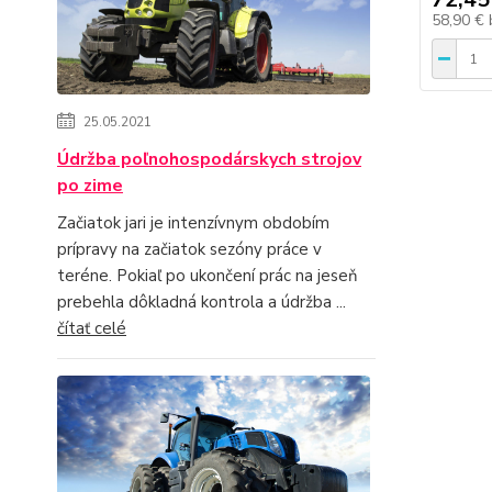
58,90 €
25.05.2021
Údržba poľnohospodárskych strojov
po zime
Začiatok jari je intenzívnym obdobím
prípravy na začiatok sezóny práce v
teréne. Pokiaľ po ukončení prác na jeseň
prebehla dôkladná kontrola a údržba ...
čítať celé