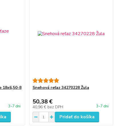
e 18x6,50-8
Snehová reťaz 34270228 Žula
50,38 €
3-7 dni
3-7 dni
40,96 €
bez DPH
íka
Pridať do košíka