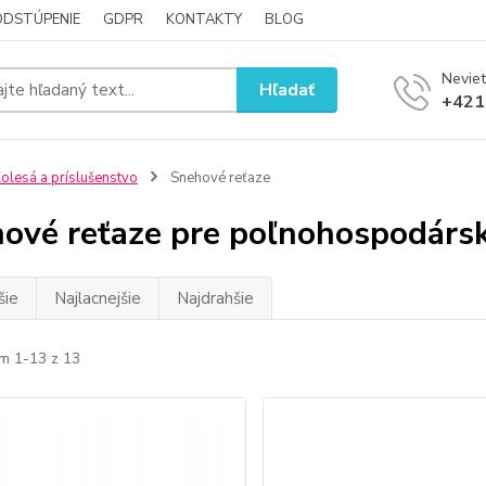
ODSTÚPENIE
GDPR
KONTAKTY
BLOG
Neviet
Hľadať
+421
olesá a príslušenstvo
Snehové reťaze
ové reťaze pre poľnohospodársk
šie
Najlacnejšie
Najdrahšie
m 1-13 z 13