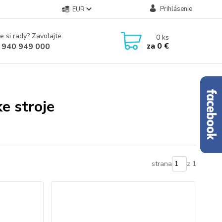
Prihlásenie
EUR
e si rady? Zavolajte.
0
ks
za
0 €
 940 949 000
e stroje
strana
z 1