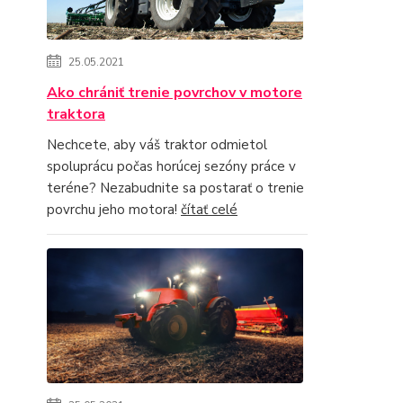
25.05.2021
Ako chrániť trenie povrchov v motore
traktora
Nechcete, aby váš traktor odmietol
spoluprácu počas horúcej sezóny práce v
teréne? Nezabudnite sa postarať o trenie
povrchu jeho motora!
čítať celé