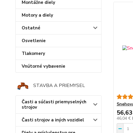
Montážne diely
Motory a diely
Ostatné
Osvetlenie
Tlakomery
Vnútorné vybavenie
STAVBA A PRIEMYSEL
Časti a súčasti priemyselných
Snehová
strojov
56,63
46,04 €
Časti strojov a iných vozidiel
Diely a príslušenstvo pre