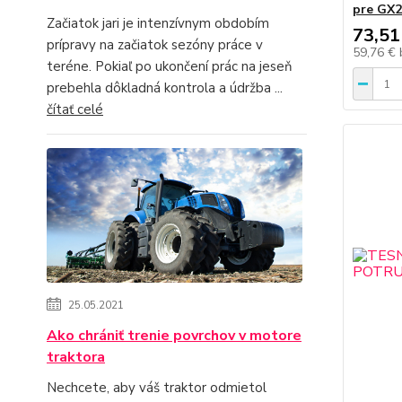
pre GX
Začiatok jari je intenzívnym obdobím
73,51
prípravy na začiatok sezóny práce v
59,76 €
teréne. Pokiaľ po ukončení prác na jeseň
prebehla dôkladná kontrola a údržba ...
čítať celé
25.05.2021
Ako chrániť trenie povrchov v motore
traktora
Nechcete, aby váš traktor odmietol