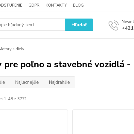
ODSTÚPENIE
GDPR
KONTAKTY
BLOG
Neviet
Hľadať
+421
otory a diely
y pre poľno a stavebné vozidlá -
šie
Najlacnejšie
Najdrahšie
m 1-48 z 3771