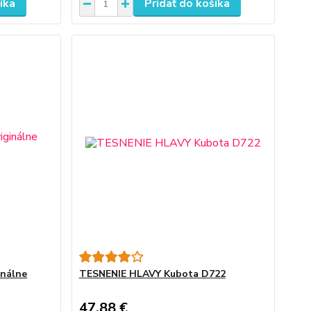
íka
Pridať do košíka
inálne
TESNENIE HLAVY Kubota D722
47,88 €