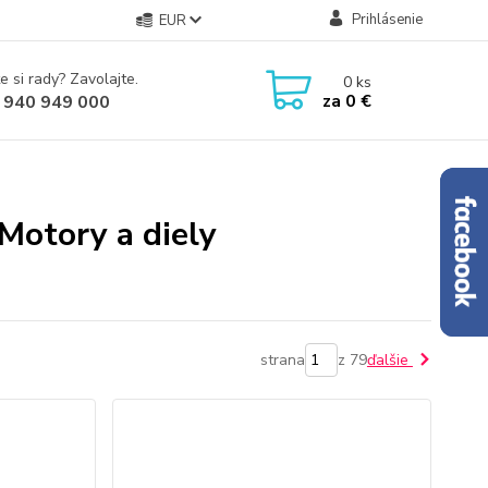
Prihlásenie
EUR
e si rady? Zavolajte.
0
ks
za
0 €
 940 949 000
 Motory a diely
strana
z 79
ďalšie