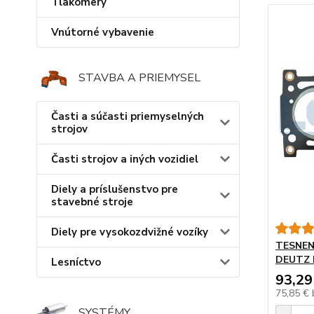
Tlakomery
Vnútorné vybavenie
STAVBA A PRIEMYSEL
Časti a súčasti priemyselných
strojov
Časti strojov a iných vozidiel
Diely a príslušenstvo pre
stavebné stroje
Diely pre vysokozdvižné vozíky
TESNEN
DEUTZ 
Lesníctvo
93,29
75,85 €
SYSTÉMY