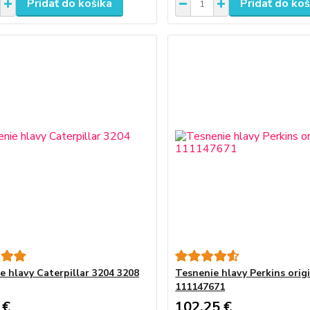
Pridať do košíka
Pridať do koš
e hlavy Caterpillar 3204 3208
Tesnenie hlavy Perkins orig
111147671
 €
102,25 €