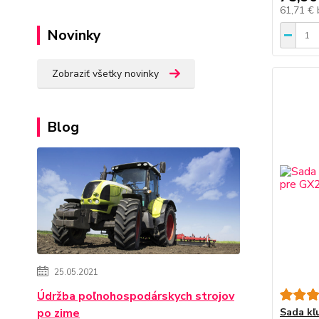
61,71 €
Novinky
Zobraziť všetky novinky
Blog
25.05.2021
Údržba poľnohospodárskych strojov
Sada kľ
po zime