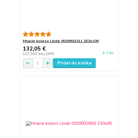
Hnacie koleso Linde 0039902311 253x100
132,05 €
3-7 dni
107,36 €
bez DPH
Pridať do košíka