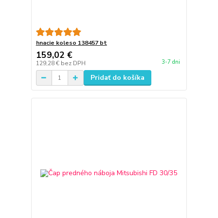
hnacie koleso 138457 bt
159,02 €
3-7 dni
129,28 €
bez DPH
Pridať do košíka