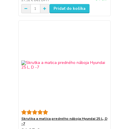
27,52 €
bez DPH
Pridať do košíka
Skrutka a matica predného náboja Hyundai 25 L, D
-7