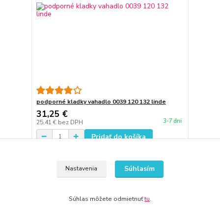
podporné kladky vahadlo 0039 120 132 linde
31,25 €
3-7 dni
25,41 €
bez DPH
Pridať do košíka
Súhlasím
Nastavenia
Súhlas môžete odmietnuť
tu
.