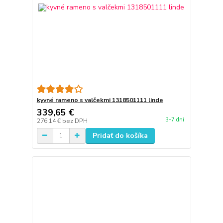
kyvné rameno s valčekmi 1318501111 linde
339,65 €
3-7 dni
276,14 €
bez DPH
Pridať do košíka