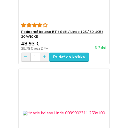
Podporné koleso BT / Still / Linde 125 / 50-105 /
20 WICKE
48,93 €
3-7 dni
39,78 €
bez DPH
Pridať do košíka