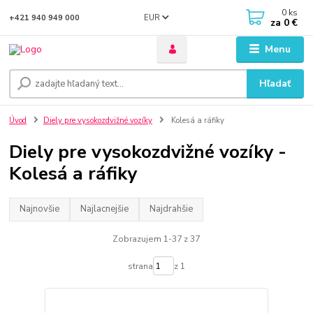
0
ks
EUR
+421 940 949 000
za
0 €
Menu
Hľadať
Úvod
Diely pre vysokozdvižné vozíky
Kolesá a ráfiky
Diely pre vysokozdvižné vozíky -
Kolesá a ráfiky
Najnovšie
Najlacnejšie
Najdrahšie
Zobrazujem 1-37 z 37
strana
z 1