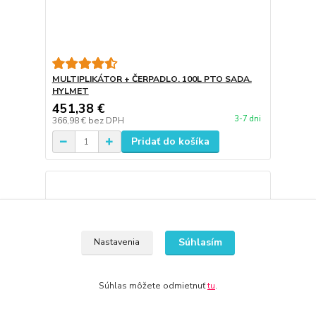
MULTIPLIKÁTOR + ČERPADLO. 100L PTO SADA.
HYLMET
451,38 €
3-7 dni
366,98 €
bez DPH
Pridať do košíka
Súhlasím
Nastavenia
Súhlas môžete odmietnuť
tu
.