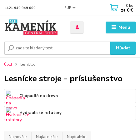
0
ks
EUR
+421 940 949 000
za
0 €
Menu
Hľadať
Úvod
Lesníctvo
Lesnícke stroje - príslušenstvo
Chápadlá na drevo
Hydraulické rotátory
Najnovšie
Najlacnejšie
Najdrahšie