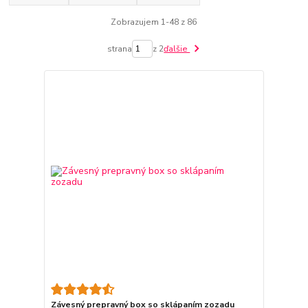
Zobrazujem 1-48 z 86
strana
z 2
ďalšie
Závesný prepravný box so sklápaním zozadu