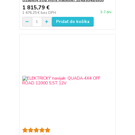
Ozubený stĺp More Maskiner 5145/6545/6955
1 815,79 €
3-7 dni
1 476,25 €
bez DPH
Pridať do košíka