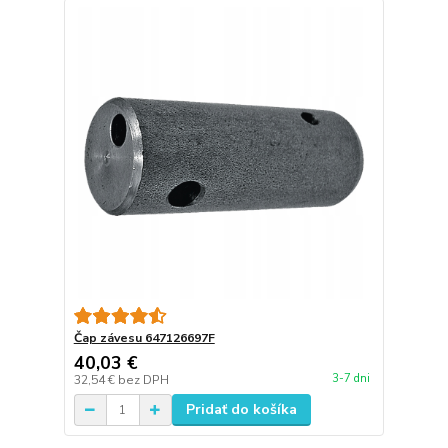
Čap závesu 647126697F
40,03 €
3-7 dni
32,54 €
bez DPH
Pridať do košíka