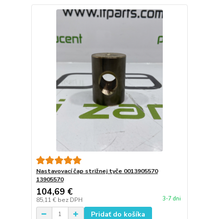
Nastavovací čap strižnej tyče 0013905570
13905570
104,69 €
3-7 dni
85,11 €
bez DPH
Pridať do košíka