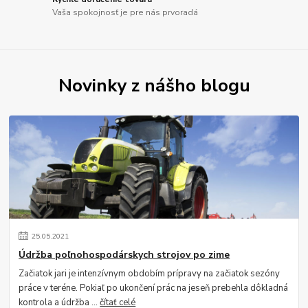
Vaša spokojnosť je pre nás prvoradá
Novinky z nášho blogu
25
.
05
.
2021
Údržba poľnohospodárskych strojov po zime
Začiatok jari je intenzívnym obdobím prípravy na začiatok sezóny
práce v teréne. Pokiaľ po ukončení prác na jeseň prebehla dôkladná
kontrola a údržba ...
čítať celé