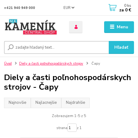
0
ks
EUR
+421 940 949 000
za
0 €
Menu
Hľadať
Úvod
Diely a časti poľnohospodárskych strojov
Čapy
Diely a časti poľnohospodárskych
strojov - Čapy
Najnovšie
Najlacnejšie
Najdrahšie
Zobrazujem 1-5 z 5
strana
z 1