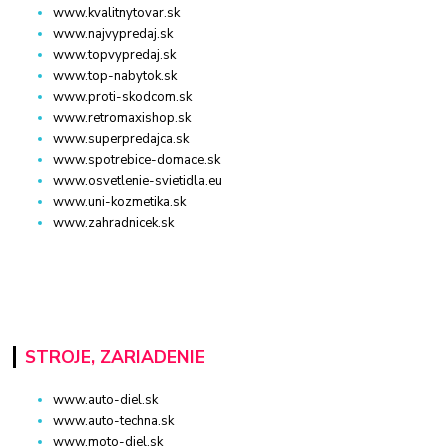
www.kvalitnytovar.sk
www.najvypredaj.sk
www.topvypredaj.sk
www.top-nabytok.sk
www.proti-skodcom.sk
www.retromaxishop.sk
www.superpredajca.sk
www.spotrebice-domace.sk
www.osvetlenie-svietidla.eu
www.uni-kozmetika.sk
www.zahradnicek.sk
STROJE, ZARIADENIE
www.auto-diel.sk
www.auto-techna.sk
www.moto-diel.sk