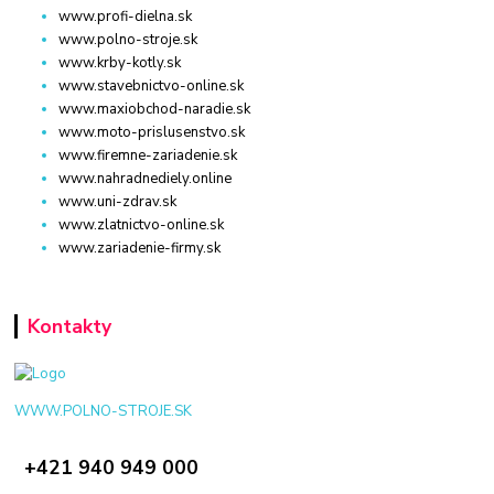
www.profi-dielna.sk
www.polno-stroje.sk
www.krby-kotly.sk
www.stavebnictvo-online.sk
www.maxiobchod-naradie.sk
www.moto-prislusenstvo.sk
www.firemne-zariadenie.sk
www.nahradnediely.online
www.uni-zdrav.sk
www.zlatnictvo-online.sk
www.zariadenie-firmy.sk
Kontakty
WWW.POLNO-STROJE.SK
+421 940 949 000