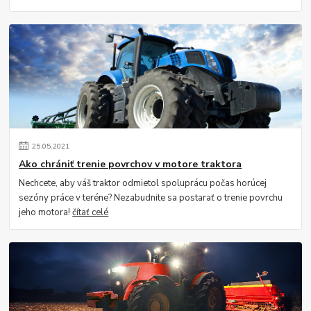
25
.
05
.
2021
Ako chrániť trenie povrchov v motore traktora
Nechcete, aby váš traktor odmietol spoluprácu počas horúcej
sezóny práce v teréne? Nezabudnite sa postarať o trenie povrchu
jeho motora!
čítať celé