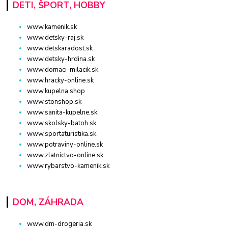
DETI, ŠPORT, HOBBY
www.kamenik.sk
www.detsky-raj.sk
www.detskaradost.sk
www.detsky-hrdina.sk
www.domaci-milacik.sk
www.hracky-online.sk
www.kupelna.shop
www.stonshop.sk
www.sanita-kupelne.sk
www.skolsky-batoh.sk
www.sportaturistika.sk
www.potraviny-online.sk
www.zlatnictvo-online.sk
www.rybarstvo-kamenik.sk
DOM, ZÁHRADA
www.dm-drogeria.sk