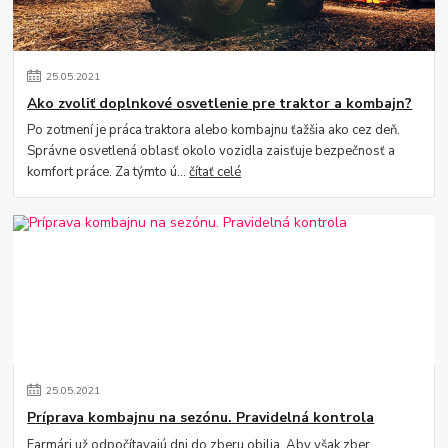
25
.
05
.
2021
Ako zvoliť doplnkové osvetlenie pre traktor a kombajn?
Po zotmení je práca traktora alebo kombajnu ťažšia ako cez deň.
Správne osvetlená oblasť okolo vozidla zaisťuje bezpečnosť a
komfort práce. Za týmto ú...
čítať celé
25
.
05
.
2021
Príprava kombajnu na sezónu. Pravidelná kontrola
Farmári už odpočítavajú dni do zberu obilia. Aby však zber