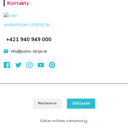
Kontakty
WWW.POLNO-STROJE.SK
+421 940 949 000
info@polno-stroje.sk
© 2024 Všetky práva vyhradené KAMENIK.SK
Vytvorené na
Eshop-rychlo.sk
Súhlasím
Nastavenia
Súhlas môžete odmietnuť
tu
.