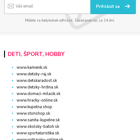
Prihlásiť sa
Môžete sa kedykoľvek odhlásiť. Zasielame raz za 14 dní.
DETI, ŠPORT, HOBBY
www.kamenik.sk
www.detsky-raj.sk
www.detskaradost.sk
www.detsky-hrdina.sk
www.domaci-milacik.sk
www.hracky-online.sk
www.kupelna.shop
www.stonshop.sk
www.sanita-kupelne.sk
www.skolsky-batoh.sk
www.sportaturistika.sk
www.potraviny-online.sk