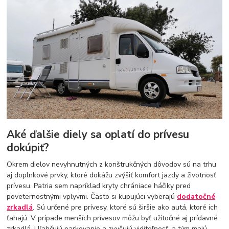
Aké ďalšie diely sa oplatí do prívesu
dokúpiť?
Okrem dielov nevyhnutných z konštrukčných dôvodov sú na trhu
aj doplnkové prvky, ktoré dokážu zvýšiť komfort jazdy a životnosť
prívesu. Patria sem napríklad kryty chrániace háčiky pred
poveternostnými vplyvmi. Často si kupujúci vyberajú
dodatočné
zrkadlá
. Sú určené pre prívesy, ktoré sú širšie ako autá, ktoré ich
ťahajú. V prípade menších prívesov môžu byť užitočné aj prídavné
zrkadlá. Uľahčujú parkovanie a zvyšujú viditeľnosť, a tým majú