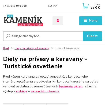
0
ks
EUR
+421 940 949 000
za
0 €
Menu
Hľadať
Úvod
Diely na prívesy a karavany
Turistické osvetlenie
Diely na prívesy a karavany -
Turistické osvetlenie
Pred kúpou karavanu sa oplatí venovať čas kontrole jeho
interiéru, opláštenia a podvozku. Pri kontrole karosérie sa oplatí
venovať osobitnú pozornosť tesnosti
tesnenia
okien
, strechy,
výstupu
antény
a
vetracích otvorov
.