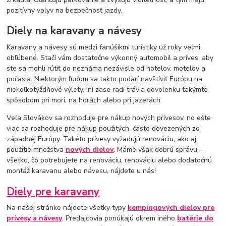
pozitívny vplyv na bezpečnosť jazdy.
Diely na karavany a návesy
Karavany a návesy sú medzi fanúšikmi turistiky už roky veľmi
obľúbené. Stačí vám dostatočne výkonný automobil a príves, aby
ste sa mohli rútiť do neznáma nezávisle od hotelov, motelov a
počasia. Niektorým ľuďom sa takto podarí navštíviť Európu na
niekoľkotýždňové výlety. Iní zase radi trávia dovolenku takýmto
spôsobom pri mori, na horách alebo pri jazerách.
Veľa Slovákov sa rozhoduje pre nákup nových prívesov, no ešte
viac sa rozhoduje pre nákup použitých, často dovezených zo
západnej Európy. Takéto prívesy vyžadujú renováciu, ako aj
použitie množstva
nových dielov
. Máme však dobrú správu –
všetko, čo potrebujete na renováciu, renováciu alebo dodatočnú
montáž karavanu alebo návesu, nájdete u nás!
Diely pre karavany
Na našej stránke nájdete všetky typy
kempingových dielov pre
prívesy a návesy
. Predajcovia ponúkajú okrem iného
batérie do