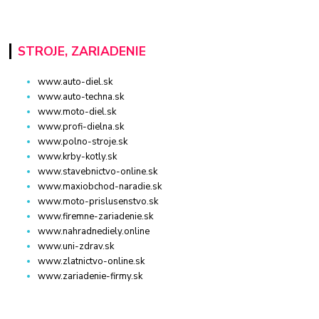
STROJE, ZARIADENIE
www.auto-diel.sk
www.auto-techna.sk
www.moto-diel.sk
www.profi-dielna.sk
www.polno-stroje.sk
www.krby-kotly.sk
www.stavebnictvo-online.sk
www.maxiobchod-naradie.sk
www.moto-prislusenstvo.sk
www.firemne-zariadenie.sk
www.nahradnediely.online
www.uni-zdrav.sk
www.zlatnictvo-online.sk
www.zariadenie-firmy.sk