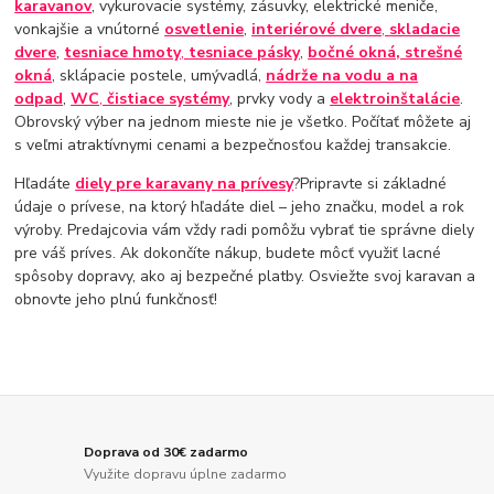
karavanov
, vykurovacie systémy, zásuvky, elektrické meniče,
vonkajšie a vnútorné
osvetlenie
,
interiérové ​​dvere
,
skladacie
dvere
,
tesniace hmoty
,
tesniace pásky
,
bočné okná, strešné
okná
, sklápacie postele, umývadlá,
nádrže na vodu a na
odpad
,
WC
,
čistiace systémy
, prvky vody a
elektroinštalácie
.
Obrovský výber na jednom mieste nie je všetko. Počítať môžete aj
s veľmi atraktívnymi cenami a bezpečnosťou každej transakcie.
Hľadáte
diely pre karavany na prívesy
?Pripravte si základné
údaje o prívese, na ktorý hľadáte diel – jeho značku, model a rok
výroby. Predajcovia vám vždy radi pomôžu vybrať tie správne diely
pre váš príves. Ak dokončíte nákup, budete môcť využiť lacné
spôsoby dopravy, ako aj bezpečné platby. Osviežte svoj karavan a
obnovte jeho plnú funkčnosť!
Doprava od 30€ zadarmo
Využite dopravu úplne zadarmo