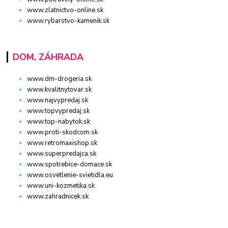
www.zlatnictvo-online.sk
www.rybarstvo-kamenik.sk
DOM, ZÁHRADA
www.dm-drogeria.sk
www.kvalitnytovar.sk
www.najvypredaj.sk
www.topvypredaj.sk
www.top-nabytok.sk
www.proti-skodcom.sk
www.retromaxishop.sk
www.superpredajca.sk
www.spotrebice-domace.sk
www.osvetlenie-svietidla.eu
www.uni-kozmetika.sk
www.zahradnicek.sk