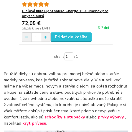
Cieľová nula Lighthouse Charge 150 lumenov pre
obytné autá
72,05 €
3-7 dni
58,58 €
bez DPH
Pridať do košíka
strana
z 1
Použité diely sú dobrou voľbou pre menej bežné alebo staršie
modely prívesov, kde je ťažké zohnať nové diely. V situácii, keď
máme na výber medzi novým a starým dielom, sa oplatí rozhodnúť
o kúpe na základe ceny a stavu použitých prvkov. Je potrebné si
uvedomiť, že nevhodná alebo nekvalitná súčiastka môže skrátiť
životnosť celého systému, do ktorého je nainštalovaný. Pokojne si
však môžete dokúpiť príslušenstvo, ktoré priamo neovplyvňuje
komfort jazdy, ako sú
schodíky a stupačky
alebo
prvky výbavy
,
napríklad
kryt prívesu
.