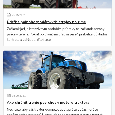
25
.
05
.
2021
Údržba poľnohospodárskych strojov po zime
Začiatok jari je intenzívnym obdobím prípravy na začiatok sezóny
práce v teréne. Pokiaľ po ukončení prác na jeseň prebehla dôkladná
kontrola a údržba ...
čítať celé
25
.
05
.
2021
Ako chrániť trenie povrchov v motore traktora
Nechcete, aby váš traktor odmietol spoluprácu počas horúcej
sezóny práce v teréne? Nezabudnite sa postarať o trenie povrchu