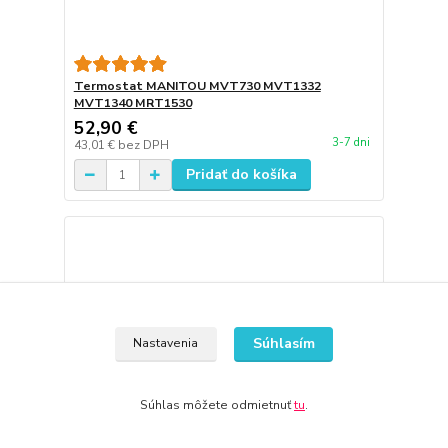
Termostat MANITOU MVT730 MVT1332
MVT1340 MRT1530
52,90 €
3-7 dni
43,01 €
bez DPH
Pridať do košíka
Súhlasím
Nastavenia
Súhlas môžete odmietnuť
tu
.