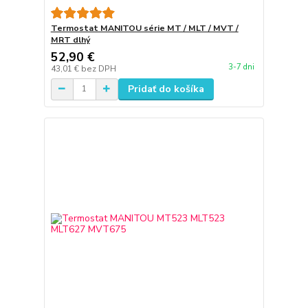
Termostat MANITOU série MT / MLT / MVT /
MRT dlhý
52,90 €
3-7 dni
43,01 €
bez DPH
Pridať do košíka