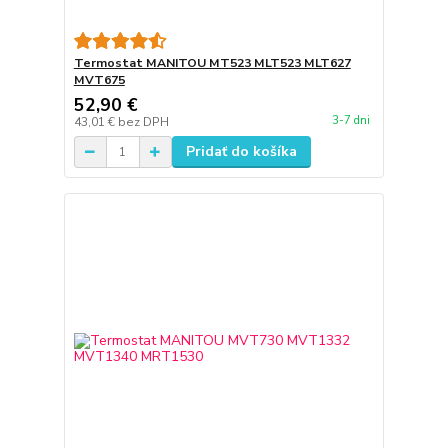
Termostat MANITOU MT523 MLT523 MLT627
MVT675
52,90 €
3-7 dni
43,01 €
bez DPH
Pridať do košíka