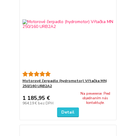
Motorové čerpadlo (hydromotor) Vŕtačka MN
250/160 URB2A2
Na preverenie. Pred
1 185,95 €
objednaním nás
kontaktujte.
964,19 €
bez DPH
Detail