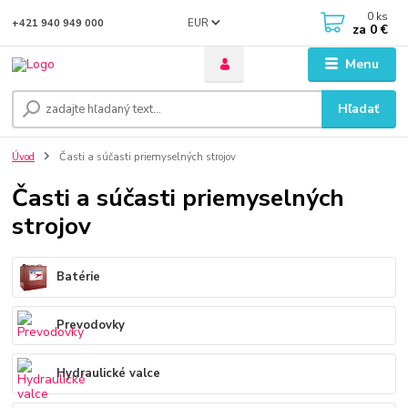
0
ks
EUR
+421 940 949 000
za
0 €
Menu
Hľadať
Úvod
Časti a súčasti priemyselných strojov
Časti a súčasti priemyselných
strojov
Batérie
Prevodovky
Hydraulické valce