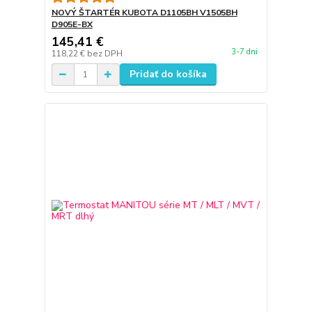
NOVÝ ŠTARTÉR KUBOTA D1105BH V1505BH
D905E-BX
145,41 €
3-7 dni
118,22 €
bez DPH
Pridať do košíka