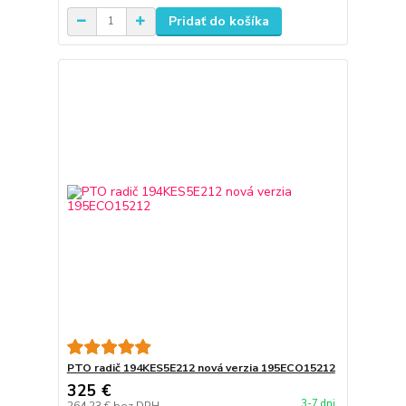
Pridať do košíka
PTO radič 194KES5E212 nová verzia 195ECO15212
325 €
3-7 dni
264,23 €
bez DPH