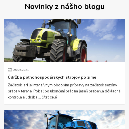
Novinky z nášho blogu
25
.
05
.
2021
Údržba poľnohospodárskych strojov po zime
Začiatok jari je intenzívnym obdobím prípravy na začiatok sezóny
práce v teréne. Pokiaľ po ukončení prác na jeseň prebehla dôkladná
kontrola a údržba ...
čítať celé