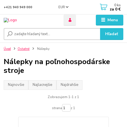
0
ks
EUR
+421 940 949 000
za
0 €
Menu
Hľadať
Úvod
Ostatné
Nálepky
Nálepky na poľnohospodárske
stroje
Najnovšie
Najlacnejšie
Najdrahšie
Zobrazujem 1-1 z 1
strana
z 1