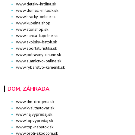
www.detsky-hrdina.sk
www.domaci-milacik.sk
www.hracky-online.sk
www.kupelna.shop
www.stonshop.sk
www.sanita-kupelne.sk
www.skolsky-batoh.sk
www.sportaturistika.sk
www.potraviny-online.sk
www.zlatnictvo-online.sk
www.rybarstvo-kamenik.sk
DOM, ZÁHRADA
www.dm-drogeria.sk
www.kvalitnytovar.sk
www.najvypredaj.sk
www.topvypredaj.sk
www.top-nabytok.sk
www.proti-skodcom.sk