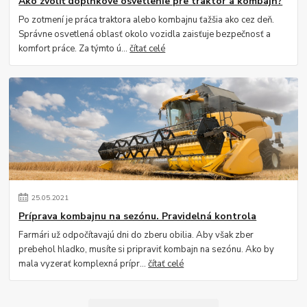
Ako zvoliť doplnkové osvetlenie pre traktor a kombajn?
Po zotmení je práca traktora alebo kombajnu ťažšia ako cez deň.
Správne osvetlená oblasť okolo vozidla zaisťuje bezpečnosť a
komfort práce. Za týmto ú...
čítať celé
25
.
05
.
2021
Príprava kombajnu na sezónu. Pravidelná kontrola
Farmári už odpočítavajú dni do zberu obilia. Aby však zber
prebehol hladko, musíte si pripraviť kombajn na sezónu. Ako by
mala vyzerať komplexná prípr...
čítať celé