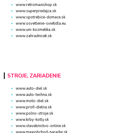
www.retromaxishop.sk
www.superpredajca.sk
www.spotrebice-domace.sk
www.osvetlenie-svietidla.eu
www.uni-kozmetika.sk
www.zahradnicek.sk
STROJE, ZARIADENIE
www.auto-diel.sk
www.auto-techna.sk
www.moto-diel.sk
www.profi-dielna.sk
www.polno-stroje.sk
www.krby-kotly.sk
www.stavebnictvo-online.sk
www.maxiobchod-naradie.sk