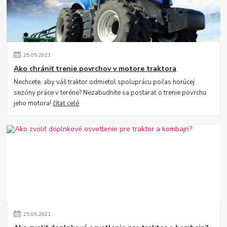
25
.
05
.
2021
Ako chrániť trenie povrchov v motore traktora
Nechcete, aby váš traktor odmietol spoluprácu počas horúcej
sezóny práce v teréne? Nezabudnite sa postarať o trenie povrchu
jeho motora!
čítať celé
25
.
05
.
2021