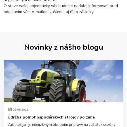
O stave vašej objednávky vás budeme naďalej informovať; pred
odoslaním vám e-mailom zašleme aj číslo zásielky.
Novinky z nášho blogu
25
.
05
.
2021
Údržba poľnohospodárskych strojov po zime
Začiatok jari je intenzívnym obdobím prípravy na začiatok sezóny