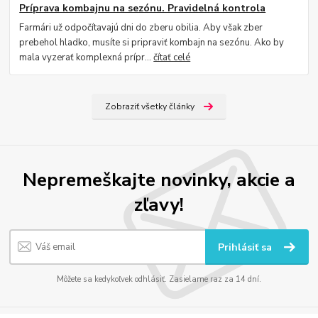
Príprava kombajnu na sezónu. Pravidelná kontrola
Farmári už odpočítavajú dni do zberu obilia. Aby však zber
prebehol hladko, musíte si pripraviť kombajn na sezónu. Ako by
mala vyzerať komplexná prípr...
čítať celé
Zobraziť všetky články
Nepremeškajte novinky, akcie a
zľavy!
Prihlásiť sa
Môžete sa kedykoľvek odhlásiť. Zasielame raz za 14 dní.