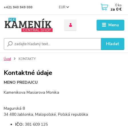
0
ks
EUR
+421 940 949 000
za
0 €
Menu
Hľadať
Úvod
KONTAKTY
Kontaktné údaje
MENO PREDAJCU
Kamenikova Masiarova Monika
Magurská 8
34 480 Jablonka, Malopoľské, Poľská republika
IČO:
381 609 125