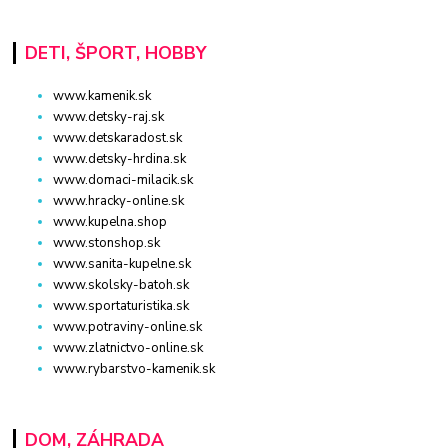
DETI, ŠPORT, HOBBY
www.kamenik.sk
www.detsky-raj.sk
www.detskaradost.sk
www.detsky-hrdina.sk
www.domaci-milacik.sk
www.hracky-online.sk
www.kupelna.shop
www.stonshop.sk
www.sanita-kupelne.sk
www.skolsky-batoh.sk
www.sportaturistika.sk
www.potraviny-online.sk
www.zlatnictvo-online.sk
www.rybarstvo-kamenik.sk
DOM, ZÁHRADA