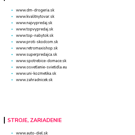
www.dm-drogeria.sk
www.kvalitnytovar.sk
www.najvypredaj.sk
www.topvypredaj.sk
www.top-nabytok.sk
www.proti-skodcom.sk
www.retromaxishop.sk
www.superpredajca.sk
www.spotrebice-domace.sk
www.osvetlenie-svietidla.eu
www.uni-kozmetika.sk
www.zahradnicek.sk
STROJE, ZARIADENIE
www.auto-diel.sk