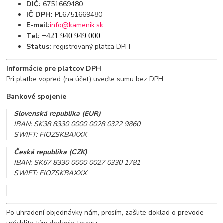
DIČ:
6751669480
IČ DPH:
PL6751669480
E-mail:
info@kamenik.sk
Tel:
+421 940 949 000
Status:
registrovaný platca DPH
Informácie pre platcov DPH
Pri platbe vopred (na účet) uveďte sumu bez DPH.
Bankové spojenie
Slovenská republika (EUR)
IBAN: SK38 8330 0000 0028 0322 9860
SWIFT: FIOZSKBAXXX
Česká republika (CZK)
IBAN: SK67 8330 0000 0027 0330 1781
SWIFT: FIOZSKBAXXX
Po uhradení objednávky nám, prosím, zašlite doklad o prevode –
urýchlite tým dodanie tovaru.