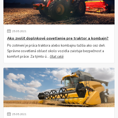
25
.
05
.
2021
Ako zvoliť doplnkové osvetlenie pre traktor a kombajn?
Po zotmení je práca traktora alebo kombajnu ťažšia ako cez deň.
Správne osvetlená oblasť okolo vozidla zaisťuje bezpečnosť a
komfort práce. Za týmto ú...
čítať celé
25
.
05
.
2021