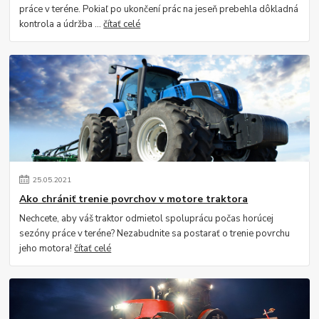
práce v teréne. Pokiaľ po ukončení prác na jeseň prebehla dôkladná
kontrola a údržba ...
čítať celé
25
.
05
.
2021
Ako chrániť trenie povrchov v motore traktora
Nechcete, aby váš traktor odmietol spoluprácu počas horúcej
sezóny práce v teréne? Nezabudnite sa postarať o trenie povrchu
jeho motora!
čítať celé