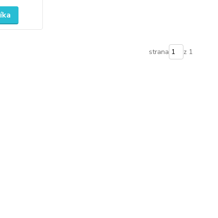
íka
strana
z 1