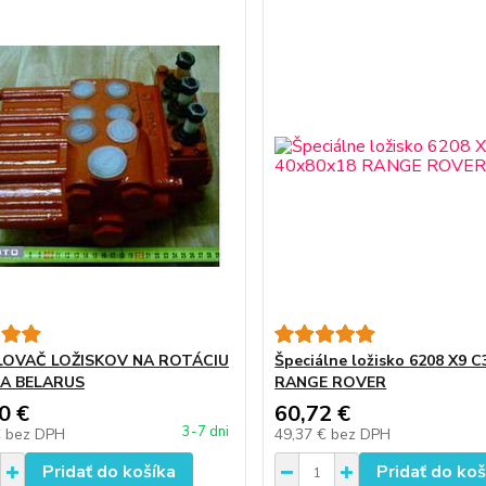
OVAČ LOŽISKOV NA ROTÁCIU
Špeciálne ložisko 6208 X9 
A BELARUS
RANGE ROVER
0 €
60,72 €
3-7 dni
€
bez DPH
49,37 €
bez DPH
Pridať do košíka
Pridať do koš