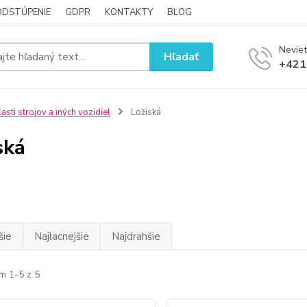
ODSTÚPENIE
GDPR
KONTAKTY
BLOG
Neviet
Hľadať
+421
asti strojov a iných vozidiel
Ložiská
ská
šie
Najlacnejšie
Najdrahšie
m 1-5 z 5