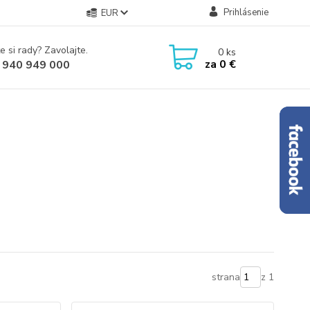
Prihlásenie
EUR
e si rady? Zavolajte.
0
ks
za
0 €
 940 949 000
strana
z 1