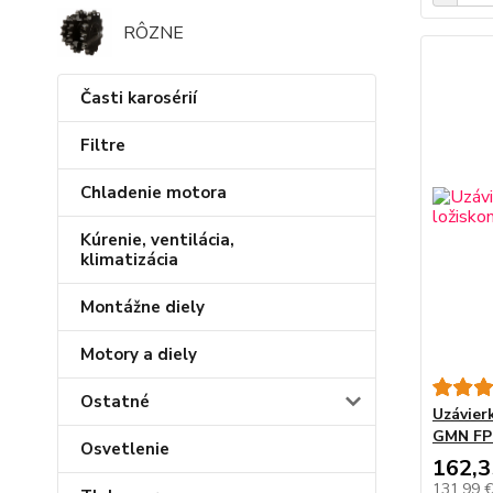
RÔZNE
Časti karosérií
Filtre
Chladenie motora
Kúrenie, ventilácia,
klimatizácia
Montážne diely
Motory a diely
Ostatné
Uzávier
GMN FP
Osvetlenie
162,3
131,99 