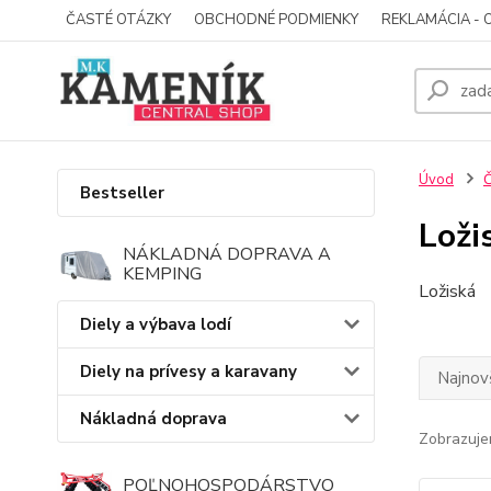
ČASTÉ OTÁZKY
OBCHODNÉ PODMIENKY
REKLAMÁCIA - 
Úvod
Č
Bestseller
Loži
NÁKLADNÁ DOPRAVA A
KEMPING
Ložiská
Diely a výbava lodí
Diely na prívesy a karavany
Najnov
Nákladná doprava
Zobrazuje
POĽNOHOSPODÁRSTVO