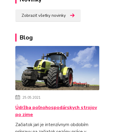
Zobraziť všetky novinky
Blog
25.05.2021
Údržba poľnohospodárskych strojov
po zime
Začiatok jari je intenzívnym obdobím
prípravy na začiatok sezóny práce v