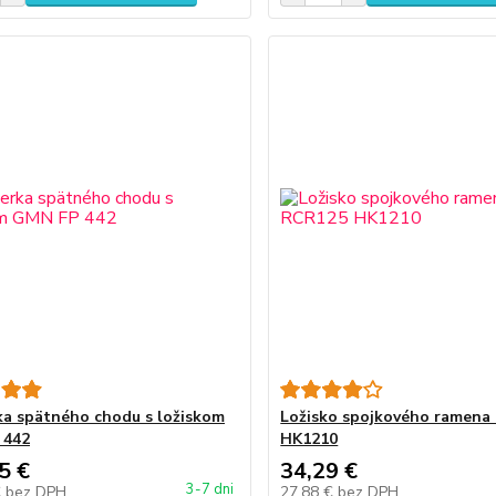
ka spätného chodu s ložiskom
Ložisko spojkového ramena
 442
HK1210
5 €
34,29 €
3-7 dni
€
bez DPH
27,88 €
bez DPH