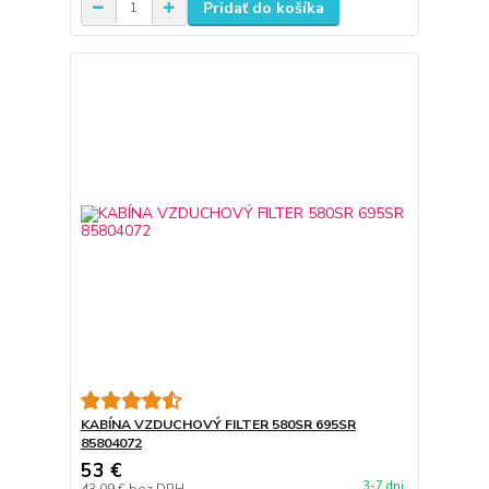
Pridať do košíka
KABÍNA VZDUCHOVÝ FILTER 580SR 695SR
85804072
53 €
3-7 dni