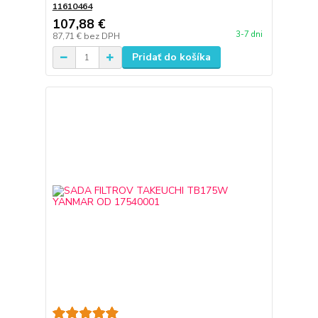
11610464
107,88 €
3-7 dni
87,71 €
bez DPH
Pridať do košíka