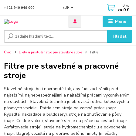
0
ks
EUR
+421 940 949 000
za
0 €
Menu
Hľadať
Úvod
Diely a príslušenstvo pre stavebné stroje
Filtre
Filtre pre stavebné a pracovné
stroje
Stavebné stroje boli navrhnuté tak, aby ľudí zachránili pred
najťažšími, najnebezpečnejšími a najťažšími prácami vykonávanými
na stavbách. Stavebná technika je obrovská rodina kolesových a
pásových vozidiel. Patria sem stroje na zemné práce (napr.
Rýpadlá, nakladače a buldozéry), stroje na zhutňovanie pôdy
(napr. Cestné valce), stavebné stroje na práce na cestách (napr.
Asfaltovacie stroje), stroje na hydromechanizáciu a odvodnenie
(napr. Bagre), vozidlá na prepravu betónu hmoty (miešačky