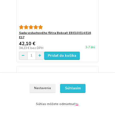
Sada vzduchového filtra Bobcat E8 E10 E14 E16
E17
42,10 €
3-7 dni
34,23 €
bez DPH
Pridať do košíka
Súhlasím
Nastavenia
Súhlas môžete odmietnuť
tu
.