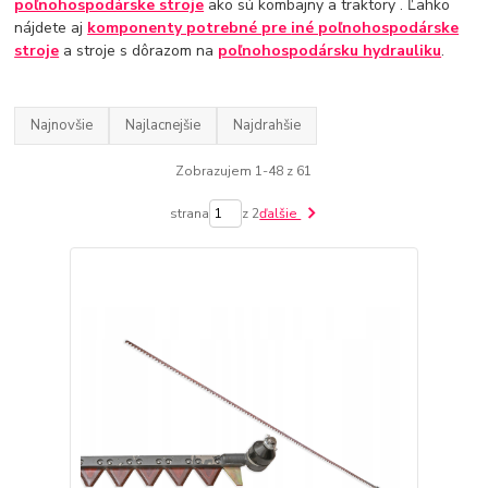
poľnohospodárske stroje
ako sú kombajny a traktory . Ľahko
nájdete aj
komponenty potrebné pre
iné poľnohospodárske
stroje
a stroje s dôrazom na
poľnohospodársku hydrauliku
.
Najnovšie
Najlacnejšie
Najdrahšie
Zobrazujem 1-48 z 61
strana
z 2
ďalšie