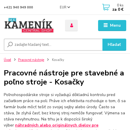
0
ks
EUR
+421 940 949 000
za
0 €
Menu
Hľadať
Úvod
Pracovné nástroje
Kosačky
Pracovné nástroje pre stavebné a
poľno stroje - Kosačky
Poľnohospodárske stroje si vyžadujú dôkladnú kontrolu pred
začiatkom práce na poli. Práve ich efektivita rozhoduje o tom, či sa
farmár bude môcť tešiť zo svojej sejby alebo úrody. Často sa
stáva, že zlyhá časť, bez ktorej stroj nemôže fungovať. Výmena sa
stáva nevyhnutnou. Na trhu je k dispozícii široký
výber
náhradných alebo originálnych dielov pre