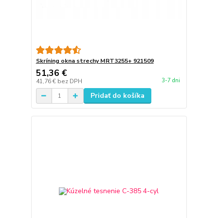
Skríning okna strechy MRT3255+ 921509
51,36 €
3-7 dni
41,76 €
bez DPH
Pridať do košíka