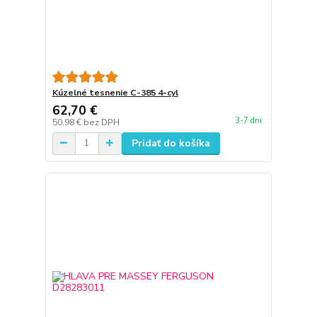
Kúzelné tesnenie C-385 4-cyl
62,70 €
3-7 dni
50,98 €
bez DPH
Pridať do košíka