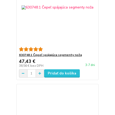
630748.1 Čepeľ spájajúca segmenty noža
47,43 €
3-7 dni
38,56 €
bez DPH
Pridať do košíka