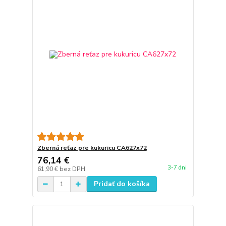
Zberná reťaz pre kukuricu CA627x72
76,14 €
3-7 dni
61,90 €
bez DPH
Pridať do košíka