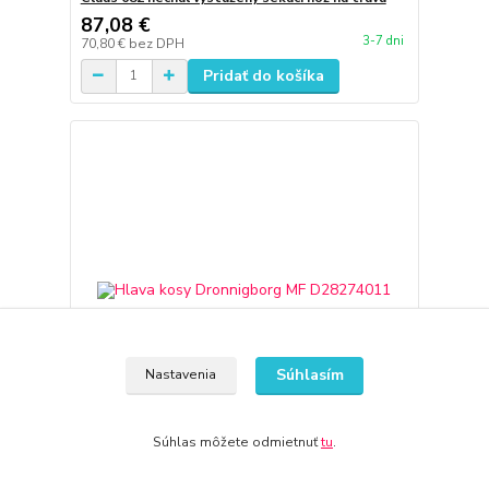
87,08 €
3-7 dni
70,80 €
bez DPH
Pridať do košíka
Súhlasím
Nastavenia
Súhlas môžete odmietnuť
tu
.