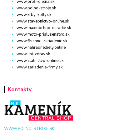
www.profi-dielna.sk
www.polno-stroje.sk
www.krby-kotly.sk
www.stavebnictvo-online.sk
www.maxiobchod-naradie.sk
www.moto-prislusenstvo.sk
www.firemne-zariadenie.sk
www.nahradnediely.online
www.uni-zdrav.sk
www.zlatnictvo-online.sk
www.zariadenie-firmy.sk
Kontakty
WWW.POLNO-STROJE.SK