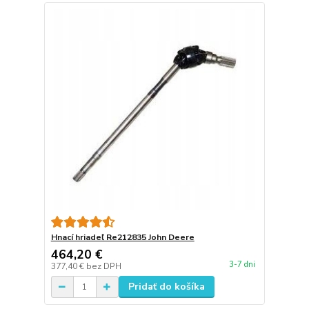
Hnací hriadeľ Re212835 John Deere
464,20 €
3-7 dni
377,40 €
bez DPH
Pridať do košíka