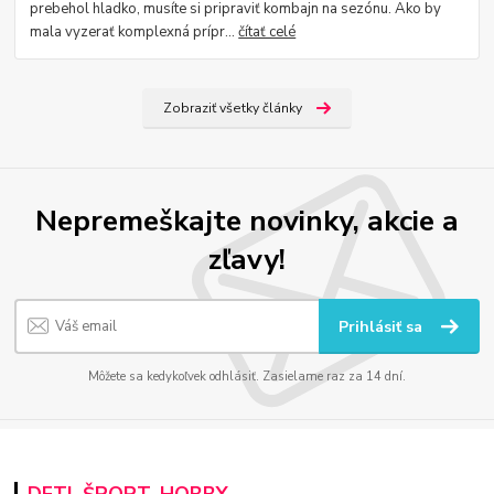
prebehol hladko, musíte si pripraviť kombajn na sezónu. Ako by
mala vyzerať komplexná prípr...
čítať celé
Zobraziť všetky články
Nepremeškajte novinky, akcie a
zľavy!
Prihlásiť sa
Môžete sa kedykoľvek odhlásiť. Zasielame raz za 14 dní.