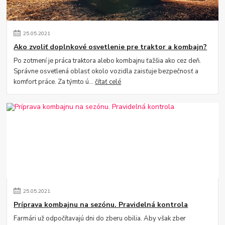
25
.
05
.
2021
Ako zvoliť doplnkové osvetlenie pre traktor a kombajn?
Po zotmení je práca traktora alebo kombajnu ťažšia ako cez deň.
Správne osvetlená oblasť okolo vozidla zaisťuje bezpečnosť a
komfort práce. Za týmto ú...
čítať celé
25
.
05
.
2021
Príprava kombajnu na sezónu. Pravidelná kontrola
Farmári už odpočítavajú dni do zberu obilia. Aby však zber