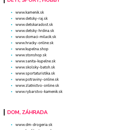
DETI, ŠPORT, HOBBY
www.kamenik.sk
www.detsky-raj.sk
www.detskaradost.sk
www.detsky-hrdina.sk
www.domaci-milacik.sk
www.hracky-online.sk
www.kupelna.shop
www.stonshop.sk
www.sanita-kupelne.sk
www.skolsky-batoh.sk
www.sportaturistika.sk
www.potraviny-online.sk
www.zlatnictvo-online.sk
www.rybarstvo-kamenik.sk
DOM, ZÁHRADA
www.dm-drogeria.sk