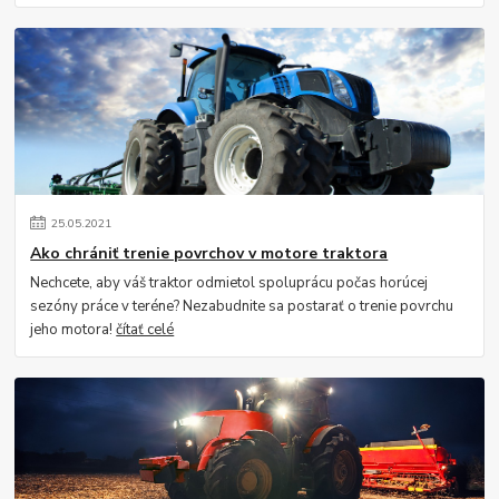
25
.
05
.
2021
Ako chrániť trenie povrchov v motore traktora
Nechcete, aby váš traktor odmietol spoluprácu počas horúcej
sezóny práce v teréne? Nezabudnite sa postarať o trenie povrchu
jeho motora!
čítať celé