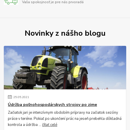
Vaša spokojnosť je pre nás prvoradá
Novinky z nášho blogu
25
.
05
.
2021
Údržba poľnohospodárskych strojov po zime
Začiatok jari je intenzívnym obdobím prípravy na začiatok sezóny
práce v teréne. Pokiaľ po ukončení prác na jeseň prebehla dôkladná
kontrola a údržba ...
čítať celé