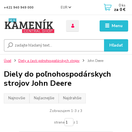
0
ks
EUR
+421 940 949 000
za
0 €
Menu
Hľadať
Úvod
Diely a časti poľnohospodárskych strojov
John Deere
Diely do poľnohospodárskych
strojov John Deere
Najnovšie
Najlacnejšie
Najdrahšie
Zobrazujem 1-3 z 3
strana
z 1