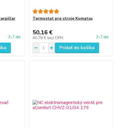
terpillar
Termostat pre stroje Komatsu
50,16 €
3-7 dni
3-7 dni
40,78 €
bez DPH
íka
Pridať do košíka