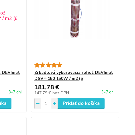
ž DEVImat
Zrkadlová vykurovacia rohož DEVImat
DSVF-150 150W / m2 (5
181,78 €
3-7 dni
3-7 dni
147,79 €
bez DPH
íka
Pridať do košíka