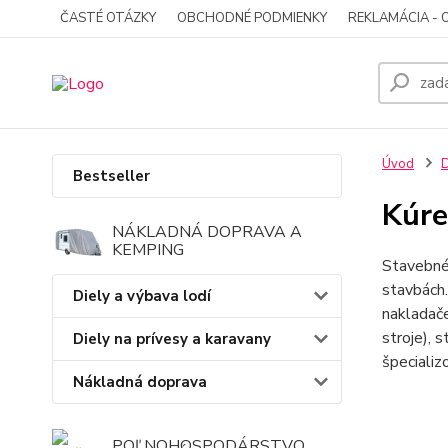
ČASTÉ OTÁZKY
OBCHODNÉ PODMIENKY
REKLAMÁCIA - 
Úvod
D
Bestseller
Kúre
NÁKLADNÁ DOPRAVA A
KEMPING
Stavebné 
stavbách.
Diely a výbava lodí
nakladače
stroje), 
Diely na prívesy a karavany
špecializ
Nákladná doprava
POĽNOHOSPODÁRSTVO