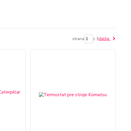
strana
z 3
ďalšie