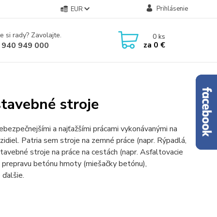
Prihlásenie
EUR
e si rady? Zavolajte.
0
ks
za
0 €
 940 949 000
 stavebné stroje
ajnebezpečnejšími a najťažšími prácami vykonávanými na
idiel. Patria sem stroje na zemné práce (napr. Rýpadlá,
stavebné stroje na práce na cestách (napr. Asfaltovacie
 na prepravu betónu hmoty (miešačky betónu),
ďalšie.