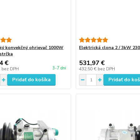
cký konvekčný ohrievač 1000W
Elektrická clona 2 / 3kW 23
strčka
4 €
531,97 €
3-7 dni
€
bez DPH
432,50 €
bez DPH
Pridať do košíka
Pridať do koš