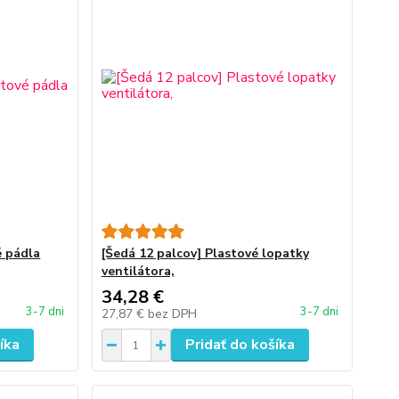
é pádla
[Šedá 12 palcov] Plastové lopatky
ventilátora,
34,28 €
3-7 dni
3-7 dni
27,87 €
bez DPH
íka
Pridať do košíka