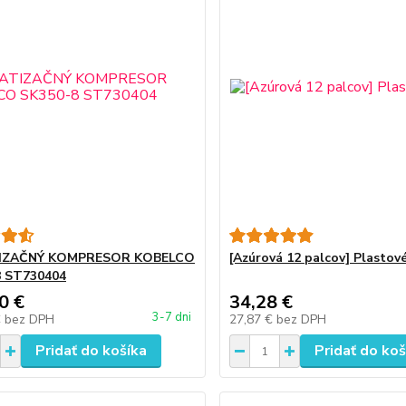
IZAČNÝ KOMPRESOR KOBELCO
[Azúrová 12 palcov] Plastov
8 ST730404
0 €
34,28 €
3-7 dni
€
bez DPH
27,87 €
bez DPH
Pridať do košíka
Pridať do koš