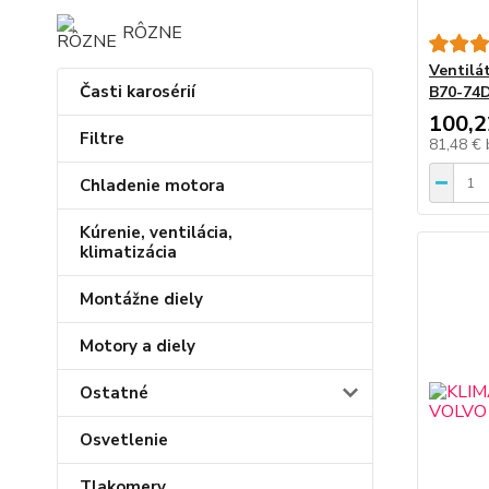
RÔZNE
Ventilá
Časti karosérií
B70-74
100,2
Filtre
81,48 €
Chladenie motora
Kúrenie, ventilácia,
klimatizácia
Montážne diely
Motory a diely
Ostatné
Osvetlenie
Tlakomery