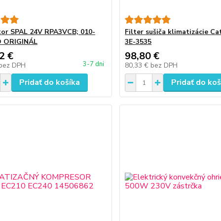
tor SPAL 24V RPA3VCB; 010-
Filter sušiča klimatizácie Ca
D ORIGINÁL
3E-3535
2 €
98,80 €
3-7 dni
bez DPH
80,33 €
bez DPH
Pridať do košíka
Pridať do koš