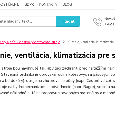
ODSTÚPENIE
GDPR
KONTAKTY
BLOG
Neviet
Hľadať
+421
iely a príslušenstvo pre stavebné stroje
Kúrenie, ventilácia, klimatizácia
nie, ventilácia, klimatizácia pre
stroje boli navrhnuté tak, aby ľudí zachránili pred najťažšími, n
 Stavebná technika je obrovská rodina kolesových a pásových voz
 a buldozéry), stroje na zhutňovanie pôdy (napr. Cestné valce), 
stroje na hydromechanizáciu a odvodnenie (napr. Bagre), vozidlá
ované nákladné autá na prepravu stavebných materiálov a mnohé 