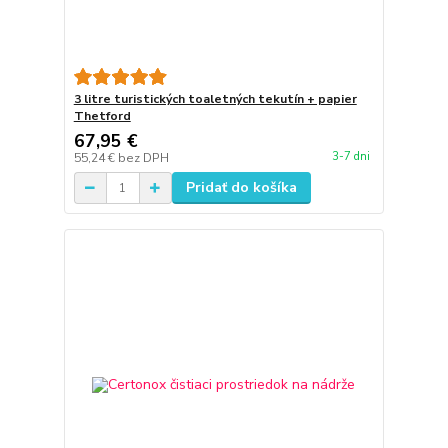
3 litre turistických toaletných tekutín + papier
Thetford
67,95 €
3-7 dni
55,24 €
bez DPH
Pridať do košíka