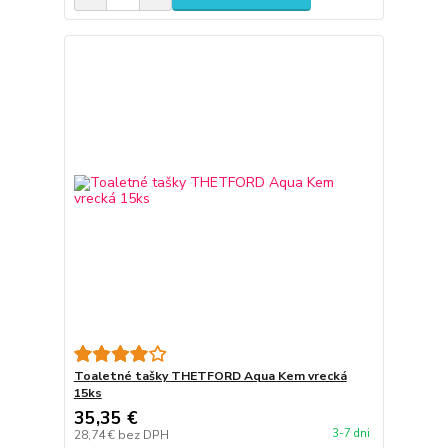
Toaletné tašky THETFORD Aqua Kem vrecká
15ks
35,35 €
3-7 dni
28,74 €
bez DPH