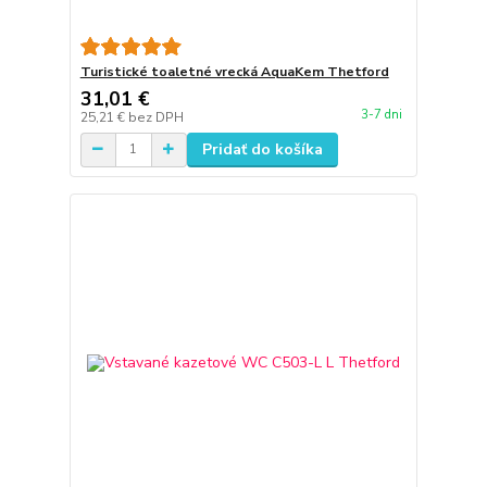
Turistické toaletné vrecká AquaKem Thetford
31,01 €
3-7 dni
25,21 €
bez DPH
Pridať do košíka