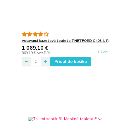
Vstavaná kazetová toaleta THETFORD C403-L R
1 069,10 €
3-7 dni
869,19 €
bez DPH
Pridať do košíka