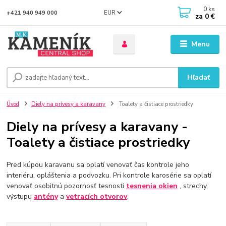
0
ks
EUR
+421 940 949 000
za
0 €
Menu
Hľadať
Úvod
Diely na prívesy a karavany
Toalety a čistiace prostriedky
Diely na prívesy a karavany -
Toalety a čistiace prostriedky
Pred kúpou karavanu sa oplatí venovať čas kontrole jeho
interiéru, opláštenia a podvozku. Pri kontrole karosérie sa oplatí
venovať osobitnú pozornosť tesnosti
tesnenia
okien
, strechy,
výstupu
antény
a
vetracích otvorov
.