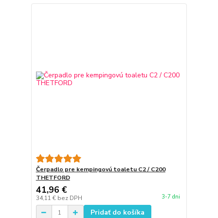
Čerpadlo pre kempingovú toaletu C2 / C200
THETFORD
41,96 €
3-7 dni
34,11 €
bez DPH
Pridať do košíka