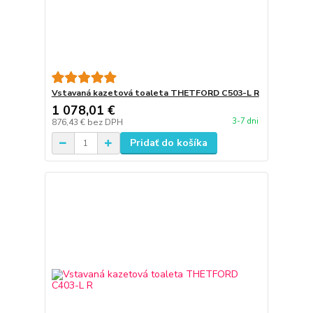
Vstavaná kazetová toaleta THETFORD C503-L R
1 078,01 €
3-7 dni
876,43 €
bez DPH
Pridať do košíka