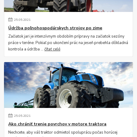
25
.
05
.
2021
Údržba poľnohospodárskych strojov po zime
Začiatok jari je intenzívnym obdobím prípravy na začiatok sezóny
práce v teréne. Pokiaľ po ukončení prác na jeseň prebehla dôkladná
kontrola a údržba ...
čítať celé
25
.
05
.
2021
Ako chrániť trenie povrchov v motore traktora
Nechcete, aby váš traktor odmietol spoluprácu počas horúcej