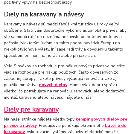
pozitívny vplyv na bezpečnosť jazdy.
Diely na karavany a návesy
Karavany a návesy sú medzi fanúšikmi turistiky už roky veľmi
obľúbené. Stačí vám dostatočne výkonný automobil a príves, aby
ste sa mohli rútiť do neznáma nezávisle od hotelov, motelov a
počasia. Niektorým ľuďom sa takto podarí navštíviť Európu na
niekoľkotýždňové výlety. Iní zase radi trávia dovolenku takýmto
spôsobom pri mori, na horách alebo pri jazerách.
Veľa Slovákov sa rozhoduje pre nákup nových prívesov, no ešte
viac sa rozhoduje pre nákup použitých, často dovezených zo
západnej Európy. Takéto prívesy vyžadujú renováciu, ako aj
použitie množstva
nových dielov
. Máme však dobrú správu –
všetko, čo potrebujete na renováciu, renováciu alebo dodatočnú
montáž karavanu alebo návesu, nájdete u nás!
Diely pre karavany
Na našej stránke nájdete všetky typy
kempingových dielov pre
prívesy a návesy
. Predajcovia ponúkajú okrem iného
batérie do
karavanov
, vykurovacie systémy, zásuvky, elektrické meniče,