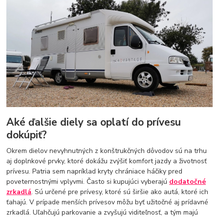
Aké ďalšie diely sa oplatí do prívesu
dokúpiť?
Okrem dielov nevyhnutných z konštrukčných dôvodov sú na trhu
aj doplnkové prvky, ktoré dokážu zvýšiť komfort jazdy a životnosť
prívesu. Patria sem napríklad kryty chrániace háčiky pred
poveternostnými vplyvmi. Často si kupujúci vyberajú
dodatočné
zrkadlá
. Sú určené pre prívesy, ktoré sú širšie ako autá, ktoré ich
ťahajú. V prípade menších prívesov môžu byť užitočné aj prídavné
zrkadlá. Uľahčujú parkovanie a zvyšujú viditeľnosť, a tým majú