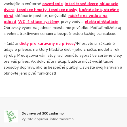
vonkajšie a vnútorné
osvetlenie
,
interiérové ​​dvere
,
skladacie
dvere
,
tesniace hmoty
,
tesniace pásky
,
bočné okná, strešné
okná
, sklápacie postele, umývadlá,
nádrže na vodu a na
odpad
,
WC
,
čistiace systémy
, prvky vody a
elektroinštalácie
.
Obrovský výber na jednom mieste nie je všetko. Počítať môžete aj
s veľmi atraktívnymi cenami a bezpečnosťou každej transakcie.
Hľadáte
diely pre karavany na prívesy
?Pripravte si základné
údaje o prívese, na ktorý hľadáte diel – jeho značku, model a rok
výroby. Predajcovia vám vždy radi pomôžu vybrať tie správne diely
pre váš príves. Ak dokončíte nákup, budete môcť využiť lacné
spôsoby dopravy, ako aj bezpečné platby. Osviežte svoj karavan a
obnovte jeho plnú funkčnosť!
Doprava od 30€ zadarmo
Využite dopravu úplne zadarmo