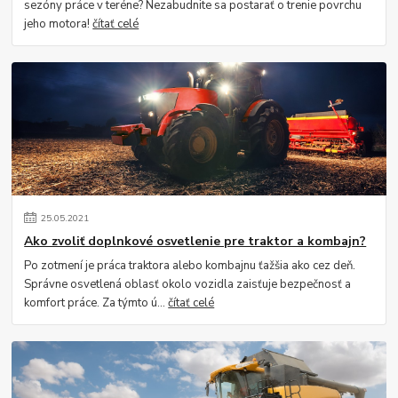
sezóny práce v teréne? Nezabudnite sa postarať o trenie povrchu
jeho motora!
čítať celé
25
.
05
.
2021
Ako zvoliť doplnkové osvetlenie pre traktor a kombajn?
Po zotmení je práca traktora alebo kombajnu ťažšia ako cez deň.
Správne osvetlená oblasť okolo vozidla zaisťuje bezpečnosť a
komfort práce. Za týmto ú...
čítať celé