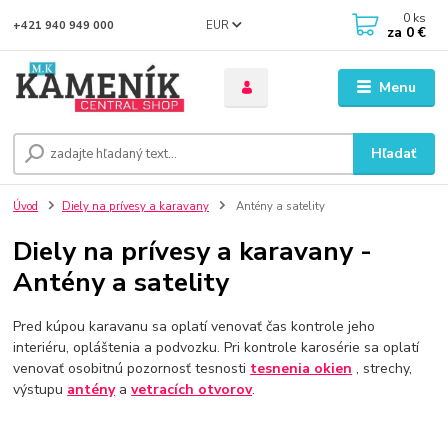
0
ks
EUR
+421 940 949 000
za
0 €
Menu
Hľadať
Úvod
Diely na prívesy a karavany
Antény a satelity
Diely na prívesy a karavany -
Antény a satelity
Pred kúpou karavanu sa oplatí venovať čas kontrole jeho
interiéru, opláštenia a podvozku. Pri kontrole karosérie sa oplatí
venovať osobitnú pozornosť tesnosti
tesnenia
okien
, strechy,
výstupu
antény
a
vetracích otvorov
.