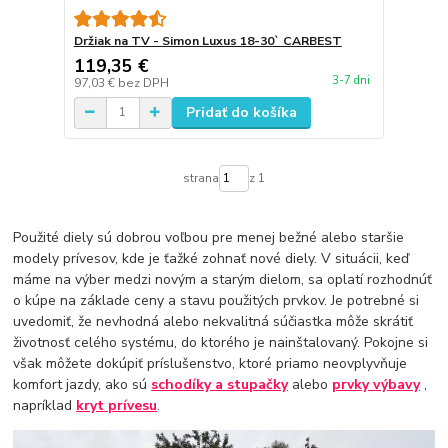
Držiak na TV - Simon Luxus 18-30` CARBEST
119,35 €
3-7 dni
97,03 €
bez DPH
Pridať do košíka
strana
z 1
Použité diely sú dobrou voľbou pre menej bežné alebo staršie
modely prívesov, kde je ťažké zohnať nové diely. V situácii, keď
máme na výber medzi novým a starým dielom, sa oplatí rozhodnúť
o kúpe na základe ceny a stavu použitých prvkov. Je potrebné si
uvedomiť, že nevhodná alebo nekvalitná súčiastka môže skrátiť
životnosť celého systému, do ktorého je nainštalovaný. Pokojne si
však môžete dokúpiť príslušenstvo, ktoré priamo neovplyvňuje
komfort jazdy, ako sú
schodíky a stupačky
alebo
prvky výbavy
,
napríklad
kryt prívesu
.