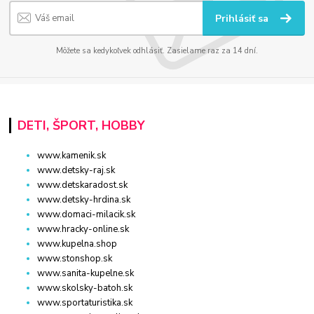
Prihlásiť sa
Môžete sa kedykoľvek odhlásiť. Zasielame raz za 14 dní.
DETI, ŠPORT, HOBBY
www.kamenik.sk
www.detsky-raj.sk
www.detskaradost.sk
www.detsky-hrdina.sk
www.domaci-milacik.sk
www.hracky-online.sk
www.kupelna.shop
www.stonshop.sk
www.sanita-kupelne.sk
www.skolsky-batoh.sk
www.sportaturistika.sk