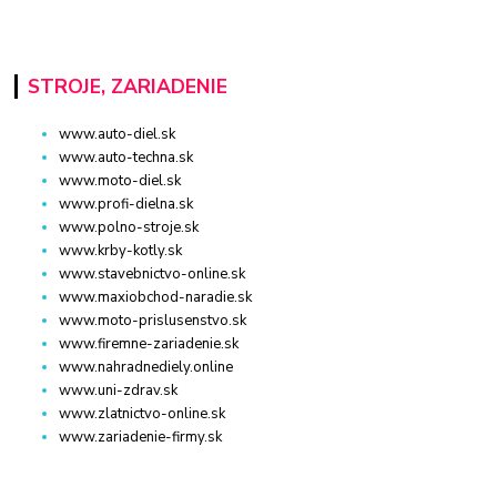
STROJE, ZARIADENIE
www.auto-diel.sk
www.auto-techna.sk
www.moto-diel.sk
www.profi-dielna.sk
www.polno-stroje.sk
www.krby-kotly.sk
www.stavebnictvo-online.sk
www.maxiobchod-naradie.sk
www.moto-prislusenstvo.sk
www.firemne-zariadenie.sk
www.nahradnediely.online
www.uni-zdrav.sk
www.zlatnictvo-online.sk
www.zariadenie-firmy.sk