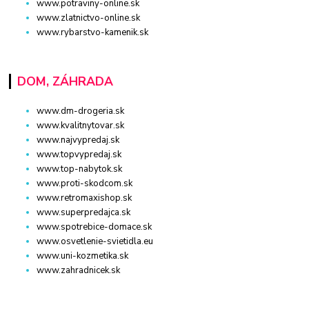
www.potraviny-online.sk
www.zlatnictvo-online.sk
www.rybarstvo-kamenik.sk
DOM, ZÁHRADA
www.dm-drogeria.sk
www.kvalitnytovar.sk
www.najvypredaj.sk
www.topvypredaj.sk
www.top-nabytok.sk
www.proti-skodcom.sk
www.retromaxishop.sk
www.superpredajca.sk
www.spotrebice-domace.sk
www.osvetlenie-svietidla.eu
www.uni-kozmetika.sk
www.zahradnicek.sk