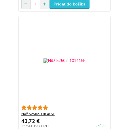
Pridať do košíka
Nôž 52502-101415F
43,72 €
3-7 dni
35,54 €
bez DPH