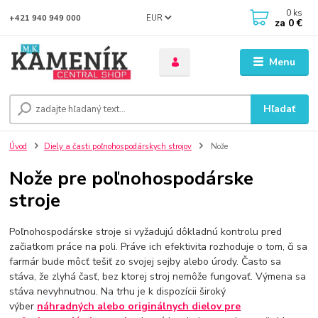
0
ks
EUR
+421 940 949 000
za
0 €
Menu
Hľadať
Úvod
Diely a časti poľnohospodárskych strojov
Nože
Nože pre poľnohospodárske
stroje
Poľnohospodárske stroje si vyžadujú dôkladnú kontrolu pred
začiatkom práce na poli. Práve ich efektivita rozhoduje o tom, či sa
farmár bude môcť tešiť zo svojej sejby alebo úrody. Často sa
stáva, že zlyhá časť, bez ktorej stroj nemôže fungovať. Výmena sa
stáva nevyhnutnou. Na trhu je k dispozícii široký
výber
náhradných alebo originálnych dielov pre