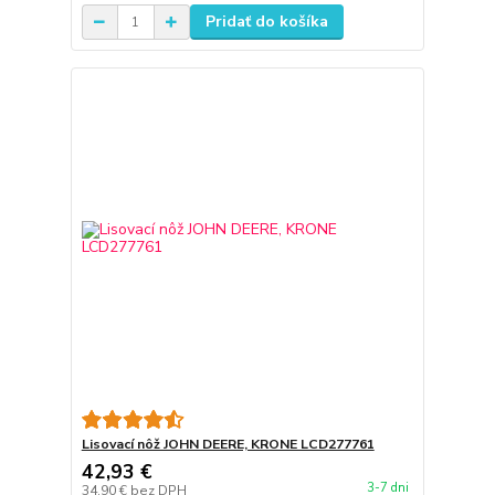
Pridať do košíka
Lisovací nôž JOHN DEERE, KRONE LCD277761
42,93 €
3-7 dni
34,90 €
bez DPH