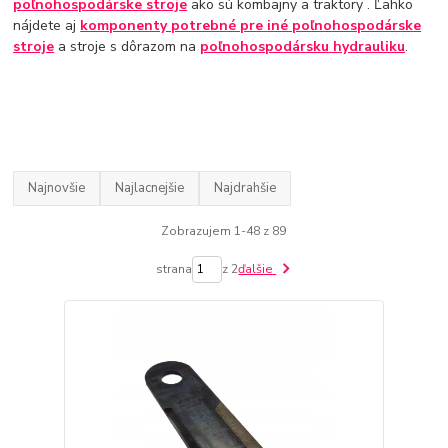
poľnohospodárske stroje
ako sú kombajny a traktory . Ľahko
nájdete aj
komponenty potrebné pre
iné poľnohospodárske
stroje
a stroje s dôrazom na
poľnohospodársku hydrauliku
.
Najnovšie
Najlacnejšie
Najdrahšie
Zobrazujem 1-48 z 89
strana
z 2
ďalšie