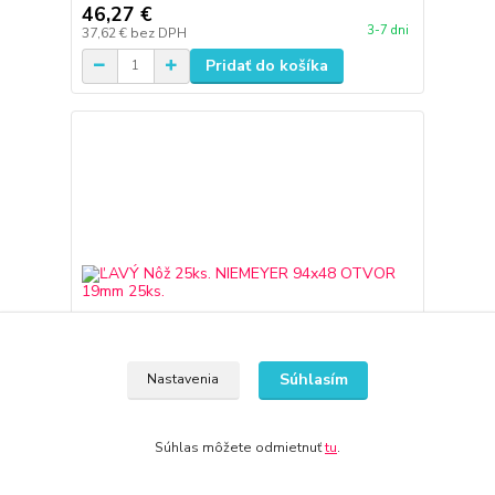
46,27 €
3-7 dni
37,62 €
bez DPH
Pridať do košíka
Súhlasím
Nastavenia
Súhlas môžete odmietnuť
tu
.
ĽAVÝ Nôž 25ks. NIEMEYER 94x48 OTVOR 19mm