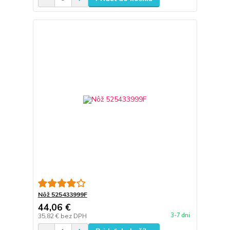
Nôž 525433999F
44,06 €
3-7 dni
35,82 €
bez DPH