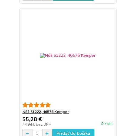
Nôž 51222, 46576 Kemper
55,28 €
3-7 dni
44,94 €
bez DPH
Pridať do košíka