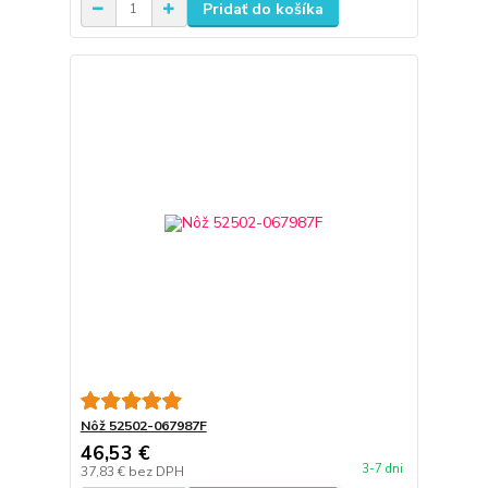
Pridať do košíka
Nôž 52502-067987F
46,53 €
3-7 dni
37,83 €
bez DPH