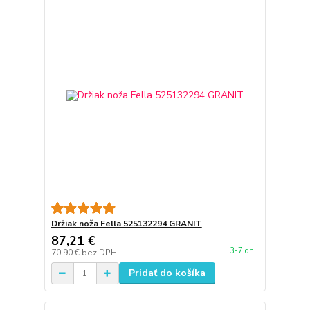
Držiak noža Fella 525132294 GRANIT
87,21 €
3-7 dni
70,90 €
bez DPH
Pridať do košíka