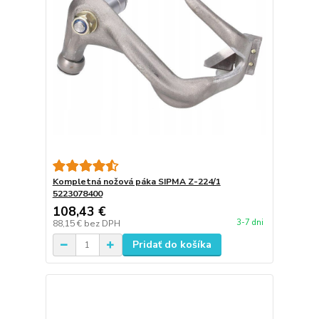
Kompletná nožová páka SIPMA Z-224/1
5223078400
108,43 €
3-7 dni
88,15 €
bez DPH
Pridať do košíka