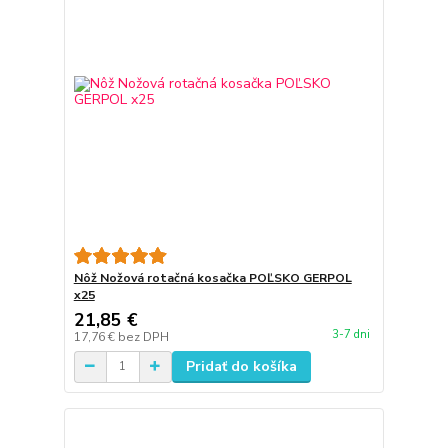
Nôž Nožová rotačná kosačka POĽSKO GERPOL
x25
21,85 €
3-7 dni
17,76 €
bez DPH
Pridať do košíka