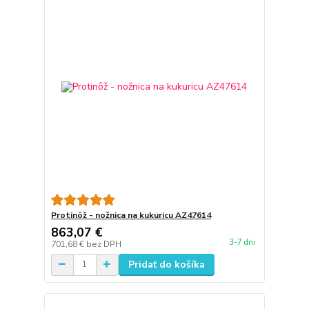
Protinôž - nožnica na kukuricu AZ47614
863,07 €
3-7 dni
701,68 €
bez DPH
Pridať do košíka