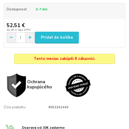
Dostupnosť
3-7 dni
52,51 €
42,69 €
bez DPH
Pridať do košíka
Tento mesiac zakúpili 8 zákazníci.
Ochrana
kupujúcého
Číslo produktu:
9052241440
Doprava od 30€ zadarmo