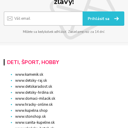
zľavy!
Prihlásiť sa
Môžete sa kedykoľvek odhlásiť. Zasielame raz za 14 dní.
DETI, ŠPORT, HOBBY
www.kamenik.sk
www.detsky-raj.sk
www.detskaradost.sk
www.detsky-hrdina.sk
www.domaci-milacik.sk
www.hracky-online.sk
www.kupelna.shop
www.stonshop.sk
www.sanita-kupelne.sk