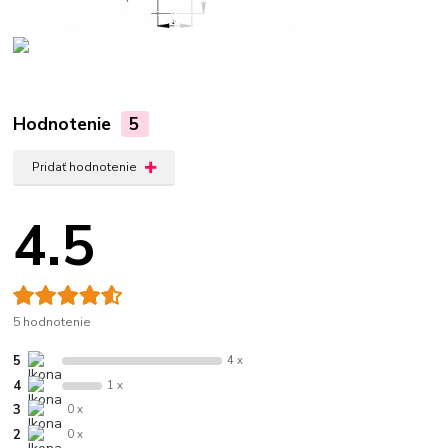
Hodnotenie
5
Pridať hodnotenie
4.5
5 hodnotenie
5
4 x
4
1 x
3
0 x
2
0 x