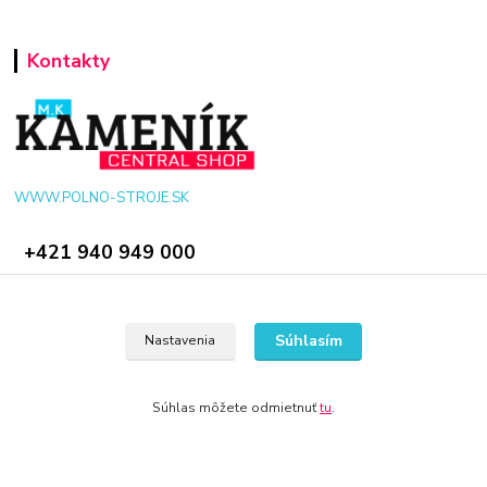
Kontakty
WWW.POLNO-STROJE.SK
+421 940 949 000
info@polno-stroje.sk
Súhlasím
Nastavenia
Súhlas môžete odmietnuť
tu
.
© 2024 Všetky práva vyhradené KAMENIK.SK
Vytvorené na
Eshop-rychlo.sk