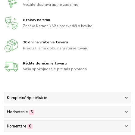
Využite dopravu úplne zadarmo
8 rokov na trhu
Značka Kameník Vás presvedčí o kvalite
30 dní na vrátenie tovaru
Predĺžili sme dobu na vrátenie tovaru
Rýchle doručenie tovaru
Vaša spokojnosť je pre nás prvoradá
Kompletné špecifikácie
Hodnotenie
5
Komentáre
0