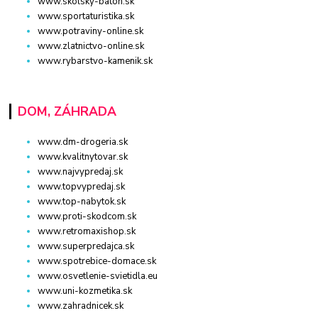
www.skolsky-batoh.sk
www.sportaturistika.sk
www.potraviny-online.sk
www.zlatnictvo-online.sk
www.rybarstvo-kamenik.sk
DOM, ZÁHRADA
www.dm-drogeria.sk
www.kvalitnytovar.sk
www.najvypredaj.sk
www.topvypredaj.sk
www.top-nabytok.sk
www.proti-skodcom.sk
www.retromaxishop.sk
www.superpredajca.sk
www.spotrebice-domace.sk
www.osvetlenie-svietidla.eu
www.uni-kozmetika.sk
www.zahradnicek.sk