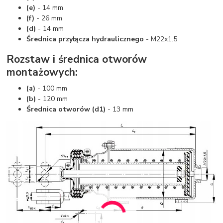
(e)
- 14 mm
(f)
- 26 mm
(d)
- 14 mm
Średnica przyłącza hydraulicznego
- M22x1.5
Rozstaw i średnica otworów
montażowych:
(a)
- 100 mm
(b)
- 120 mm
Średnica otworów (d1)
- 13 mm