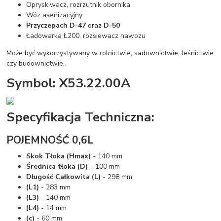
Opryskiwacz, rozrzutnik obornika
Wóz asenizacyjny
Przyczepach D-47
oraz
D-50
Ładowarka Ł200, rozsiewacz nawozu
Może być wykorzystywany w rolnictwie, sadownictwie, leśnictwie
czy budownictwie.
Symbol: X53.22.00A
Specyfikacja Techniczna:
POJEMNOŚĆ 0,6L
Skok Tłoka (Hmax)
- 140 mm
Średnica tłoka (D)
– 100 mm
Długość Całkowita (L)
- 298 mm
(L1)
- 283 mm
(L3)
- 140 mm
(L4)
- 14 mm
(c)
- 60 mm