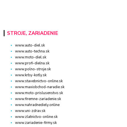
STROJE, ZARIADENIE
www.auto-diel.sk
www.auto-techna.sk
www.moto-diel.sk
www.profi-dielna.sk
www.polno-stroje.sk
www.krby-kotly.sk
www.stavebnictvo-online.sk
www.maxiobchod-naradie.sk
www.moto-prislusenstvo.sk
www.firemne-zariadenie.sk
www.nahradnediely.online
www.uni-zdrav.sk
www.zlatnictvo-online.sk
www.zariadenie-firmy.sk