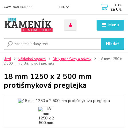
0
ks
EUR
+421 940 949 000
za
0 €
Menu
Hľadať
Úvod
Nákladná doprava
Diely pre prívesy a návesy
18 mm 1250 x
2 500 mm protišmyková preglejka
18 mm 1250 x 2 500 mm
protišmyková preglejka