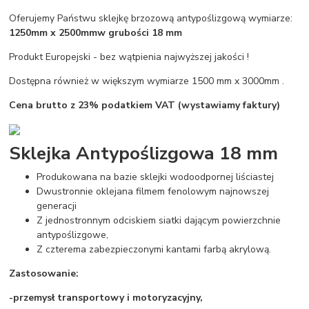
Oferujemy Państwu sklejkę brzozową antypoślizgową wymiarze:
1250mm x 2500mm
w grubości 18 mm
Produkt Europejski - bez wątpienia najwyższej jakości !
Dostępna również w większym wymiarze 1500 mm x 3000mm .
Cena brutto z 23% podatkiem VAT (wystawiamy faktury)
Sklejka Antypoślizgowa 18 mm
Produkowana na bazie sklejki wodoodpornej liściastej
Dwustronnie oklejana filmem fenolowym najnowszej
generacji
Z jednostronnym odciskiem siatki dającym powierzchnie
antypoślizgowe,
Z czterema zabezpieczonymi kantami farbą akrylową.
Zastosowanie:
-przemysł transportowy i motoryzacyjny,