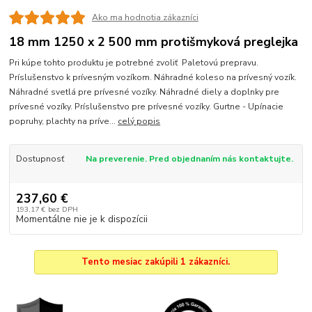
Ako ma hodnotia zákazníci
18 mm 1250 x 2 500 mm protišmyková preglejka
Pri kúpe tohto produktu je potrebné zvoliť Paletovú prepravu.
Príslušenstvo k prívesným vozíkom. Náhradné koleso na prívesný vozík.
Náhradné svetlá pre prívesné vozíky. Náhradné diely a doplnky pre
prívesné vozíky. Príslušenstvo pre prívesné vozíky. Gurtne - Upínacie
popruhy, plachty na príve...
celý popis
Dostupnosť
Na preverenie. Pred objednaním nás kontaktujte.
237,60 €
193,17 €
bez DPH
Momentálne nie je k dispozícii
Tento mesiac zakúpili 1 zákazníci.