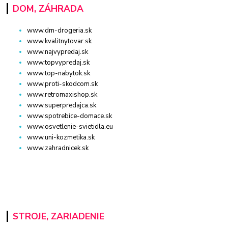
DOM, ZÁHRADA
www.dm-drogeria.sk
www.kvalitnytovar.sk
www.najvypredaj.sk
www.topvypredaj.sk
www.top-nabytok.sk
www.proti-skodcom.sk
www.retromaxishop.sk
www.superpredajca.sk
www.spotrebice-domace.sk
www.osvetlenie-svietidla.eu
www.uni-kozmetika.sk
www.zahradnicek.sk
STROJE, ZARIADENIE