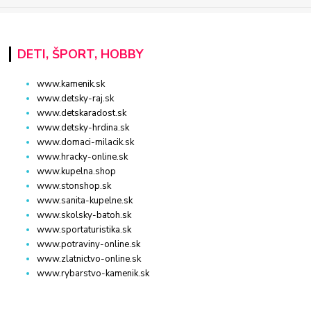
DETI, ŠPORT, HOBBY
www.kamenik.sk
www.detsky-raj.sk
www.detskaradost.sk
www.detsky-hrdina.sk
www.domaci-milacik.sk
www.hracky-online.sk
www.kupelna.shop
www.stonshop.sk
www.sanita-kupelne.sk
www.skolsky-batoh.sk
www.sportaturistika.sk
www.potraviny-online.sk
www.zlatnictvo-online.sk
www.rybarstvo-kamenik.sk