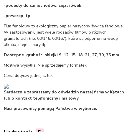
-podesty do samochodów, ciężarówek,
-przyczep itp.
Film fenolowy to ekologiczny papier nasycony żywicą fenolową.
W zastosowaniu jest wiele rodzajów filmów o różnych
gramaturach (np. 60/145, 60/167), które są odporne na wodę,
alkalia, oleje, smary itp.
Dostępne grubości sklejki 9, 12, 15, 18, 21, 27, 30, 35 mm
Możliwa wysyłka. Nie sprzedajemy formatek.
Cena dotyczy jednej sztuki.
Serdecznie zapraszamy do odwiedzin naszej firmy w Kętach
lub o kontakt telefoniczny i mailowy.
Nasi pracownicy pomogą Państwu w wyborze.