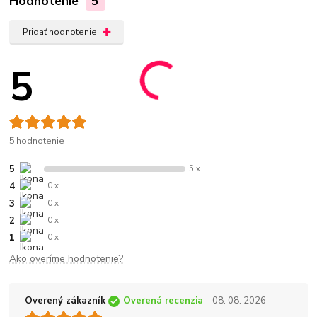
Hodnotenie
5
Pridať hodnotenie
5
5 hodnotenie
5
5 x
4
0 x
3
0 x
2
0 x
1
0 x
Ako overíme hodnotenie?
Overený zákazník
Overená recenzia
- 08. 08. 2026