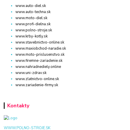
www.auto-diel.sk
www.auto-techna.sk
www.moto-diel.sk
www.profi-dielna.sk
www.polno-stroje.sk
www.krby-kotly.sk
www.stavebnictvo-online.sk
www.maxiobchod-naradie.sk
www.moto-prislusenstvo.sk
www.firemne-zariadenie.sk
www.nahradnediely.online
www.uni-zdrav.sk
www.zlatnictvo-online.sk
www.zariadenie-firmy.sk
Kontakty
WWW.POLNO-STROJE.SK