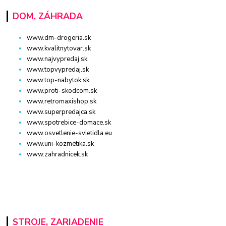
DOM, ZÁHRADA
www.dm-drogeria.sk
www.kvalitnytovar.sk
www.najvypredaj.sk
www.topvypredaj.sk
www.top-nabytok.sk
www.proti-skodcom.sk
www.retromaxishop.sk
www.superpredajca.sk
www.spotrebice-domace.sk
www.osvetlenie-svietidla.eu
www.uni-kozmetika.sk
www.zahradnicek.sk
STROJE, ZARIADENIE