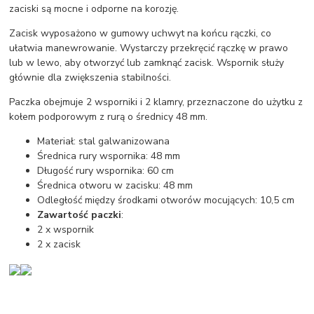
zaciski są mocne i odporne na korozję.
Zacisk wyposażono w gumowy uchwyt na końcu rączki, co
ułatwia manewrowanie. Wystarczy przekręcić rączkę w prawo
lub w lewo, aby otworzyć lub zamknąć zacisk. Wspornik służy
głównie dla zwiększenia stabilności.
Paczka obejmuje 2 wsporniki i 2 klamry, przeznaczone do użytku z
kołem podporowym z rurą o średnicy 48 mm.
Materiał: stal galwanizowana
Średnica rury wspornika: 48 mm
Długość rury wspornika: 60 cm
Średnica otworu w zacisku: 48 mm
Odległość między środkami otworów mocujących: 10,5 cm
Zawartość paczki
:
2 x wspornik
2 x zacisk