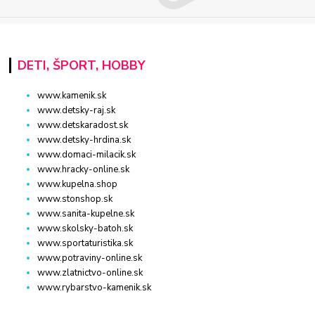
DETI, ŠPORT, HOBBY
www.kamenik.sk
www.detsky-raj.sk
www.detskaradost.sk
www.detsky-hrdina.sk
www.domaci-milacik.sk
www.hracky-online.sk
www.kupelna.shop
www.stonshop.sk
www.sanita-kupelne.sk
www.skolsky-batoh.sk
www.sportaturistika.sk
www.potraviny-online.sk
www.zlatnictvo-online.sk
www.rybarstvo-kamenik.sk