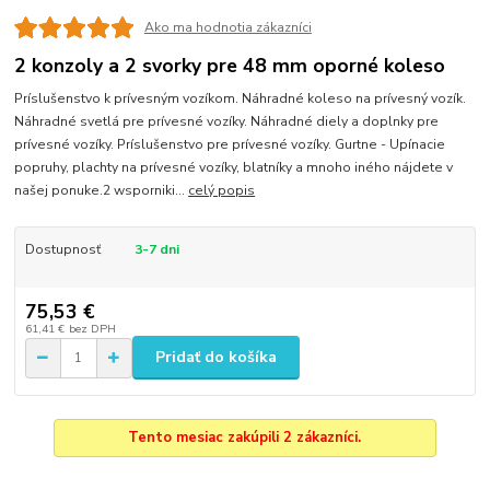
Ako ma hodnotia zákazníci
2 konzoly a 2 svorky pre 48 mm oporné koleso
Príslušenstvo k prívesným vozíkom. Náhradné koleso na prívesný vozík.
Náhradné svetlá pre prívesné vozíky. Náhradné diely a doplnky pre
prívesné vozíky. Príslušenstvo pre prívesné vozíky. Gurtne - Upínacie
popruhy, plachty na prívesné vozíky, blatníky a mnoho iného nájdete v
našej ponuke.2 wsporniki...
celý popis
Dostupnosť
3-7 dni
75,53 €
61,41 €
bez DPH
Pridať do košíka
Tento mesiac zakúpili 2 zákazníci.