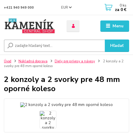
0
ks
EUR
+421 940 949 000
za
0 €
Menu
Hľadať
Úvod
Nákladná doprava
Diely pre prívesy a návesy
2 konzoly a 2
svorky pre 48 mm oporné koleso
2 konzoly a 2 svorky pre 48 mm
oporné koleso