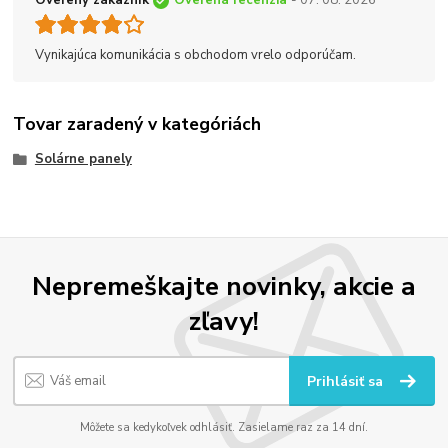
Overený zákazník
Overená recenzia
- 07. 08. 2026
Vynikajúca komunikácia s obchodom vrelo odporúčam.
Tovar zaradený v kategóriách
Solárne panely
Nepremeškajte novinky, akcie a
zľavy!
Prihlásiť sa
Môžete sa kedykoľvek odhlásiť. Zasielame raz za 14 dní.