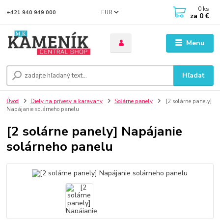
0
ks
EUR
+421 940 949 000
za
0 €
Menu
Hľadať
Úvod
Diely na prívesy a karavany
Solárne panely
[2 solárne panely]
Napájanie solárneho panelu
[2 solárne panely] Napájanie
solárneho panelu