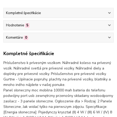
Kompletné špecifikácie
Hodnotenie
5
Komentáre
0
Kompletné špecifikácie
Príslušenstvo k prívesným vozíkom. Náhradné koleso na prívesný
vozík. Náhradné svetlá pre prívesné vozíky. Náhradné diely a
doplnky pre prívesné vozíky. Príslušenstvo pre prívesné vozíky.
Gurtne - Upínacie popruhy, plachty na prívesné vozíky, blatníky a
mnoho iného nájdete v našej ponuke.
Panel słoneczny moc mobilna 10000 mah bateria do telefonu
podwójny port usb zewnętrzny przenośny składany wodoodporny
zasilacz - 3 panele słoneczne. Ogłoszenie dla > Rodzaj: 2 Panele
Słoneczne, Jak widać tylko na pierwszym zdjęciu. Specyfikacje:
[Energia słoneczna]: Pojedynczy kryształ (II) 4 W / (III) 6 W / (IV) 8