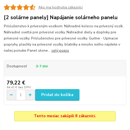
Ako ma hodnotia zákazníci
[2 solárne panely] Napájanie solárneho panelu
Príslušenstvo k prívesným vozíkom. Náhradné koleso na prívesný vozík.
Náhradné svetlá pre prívesné vozíky. Náhradné diely a doplnky pre
prívesné vozíky. Príslušenstvo pre prívesné vozíky. Gurtne - Upínacie
popruhy, plachty na prívesné vozíky, blatníky a mnoho iného nájdete v
našej ponuke.Panel słone...
celý popis
Dostupnosť
3-7 dni
79,22 €
64,41 €
bez DPH
Pridať do košíka
Tento mesiac zakúpili 8 zákazníci.