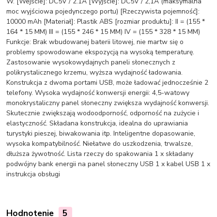
W. [Wejście]: DC5V / 2.1A [Wyjście]: DC5V / 2,1A (maksymalna
moc wyjściowa pojedynczego portu) [Rzeczywista pojemność]:
10000 mAh [Materiał]: Plastik ABS [rozmiar produktu]: II = (155 *
164 * 15 MM) III = (155 * 246 * 15 MM) IV = (155 * 328 * 15 MM)
Funkcje: Brak wbudowanej baterii litowej, nie martw się o
problemy spowodowane ekspozycją na wysoką temperaturę.
Zastosowanie wysokowydajnych paneli słonecznych z
polikrystalicznego krzemu, wyższa wydajność ładowania.
Konstrukcja z dwoma portami USB, może ładować jednocześnie 2
telefony. Wysoka wydajność konwersji energii: 4,5-watowy
monokrystaliczny panel słoneczny zwiększa wydajność konwersji.
Skutecznie zwiększają wodoodporność, odporność na zużycie i
elastyczność. Składana konstrukcja, idealna do uprawiania
turystyki pieszej, biwakowania itp. Inteligentne dopasowanie,
wysoka kompatybilność. Niełatwe do uszkodzenia, trwalsze,
dłuższa żywotność. Lista rzeczy do spakowania 1 x składany
podwójny bank energii na panel słoneczny USB 1 x kabel USB 1 x
instrukcja obsługi
Hodnotenie
5