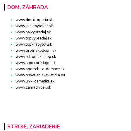
DOM, ZÁHRADA
www.dm-drogeria.sk
www.kvalitnytovar.sk
www.najvypredaj.sk
www.topvypredaj.sk
www.top-nabytok.sk
www.proti-skodcom.sk
www.retromaxishop.sk
www.superpredajca.sk
www.spotrebice-domace.sk
www.osvetlenie-svietidla.eu
www.uni-kozmetika.sk
www.zahradnicek.sk
STROJE, ZARIADENIE