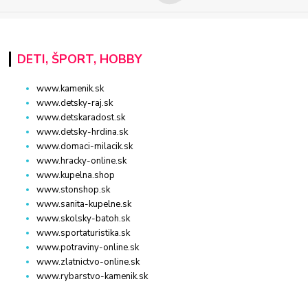
DETI, ŠPORT, HOBBY
www.kamenik.sk
www.detsky-raj.sk
www.detskaradost.sk
www.detsky-hrdina.sk
www.domaci-milacik.sk
www.hracky-online.sk
www.kupelna.shop
www.stonshop.sk
www.sanita-kupelne.sk
www.skolsky-batoh.sk
www.sportaturistika.sk
www.potraviny-online.sk
www.zlatnictvo-online.sk
www.rybarstvo-kamenik.sk