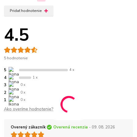
Pridať hodnotenie
4.5
5 hodnotenie
5
4 x
4
1 x
3
0 x
2
0 x
1
0 x
Ako overíme hodnotenie?
Overený zákazník
Overená recenzia
- 09. 08. 2026