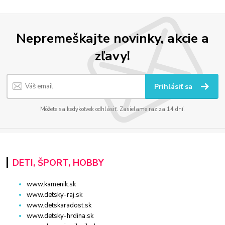
Nepremeškajte novinky, akcie a
zľavy!
Prihlásiť sa
Môžete sa kedykoľvek odhlásiť. Zasielame raz za 14 dní.
DETI, ŠPORT, HOBBY
www.kamenik.sk
www.detsky-raj.sk
www.detskaradost.sk
www.detsky-hrdina.sk