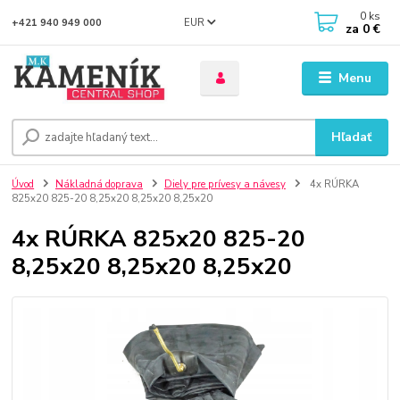
0
ks
EUR
+421 940 949 000
za
0 €
Menu
Hľadať
Úvod
Nákladná doprava
Diely pre prívesy a návesy
4x RÚRKA
825x20 825-20 8,25x20 8,25x20 8,25x20
4x RÚRKA 825x20 825-20
8,25x20 8,25x20 8,25x20