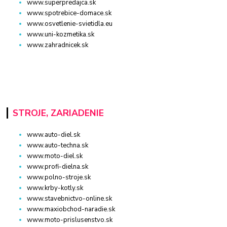
www.superpredajca.sk
www.spotrebice-domace.sk
www.osvetlenie-svietidla.eu
www.uni-kozmetika.sk
www.zahradnicek.sk
STROJE, ZARIADENIE
www.auto-diel.sk
www.auto-techna.sk
www.moto-diel.sk
www.profi-dielna.sk
www.polno-stroje.sk
www.krby-kotly.sk
www.stavebnictvo-online.sk
www.maxiobchod-naradie.sk
www.moto-prislusenstvo.sk