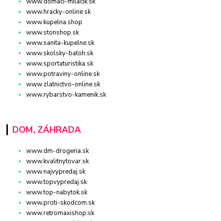
www.domaci-milacik.sk
www.hracky-online.sk
www.kupelna.shop
www.stonshop.sk
www.sanita-kupelne.sk
www.skolsky-batoh.sk
www.sportaturistika.sk
www.potraviny-online.sk
www.zlatnictvo-online.sk
www.rybarstvo-kamenik.sk
DOM, ZÁHRADA
www.dm-drogeria.sk
www.kvalitnytovar.sk
www.najvypredaj.sk
www.topvypredaj.sk
www.top-nabytok.sk
www.proti-skodcom.sk
www.retromaxishop.sk