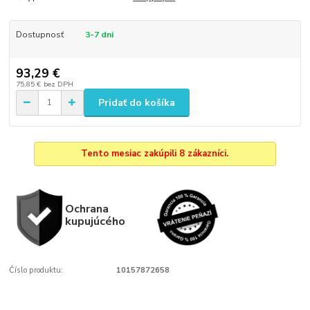
Dostupnosť
3-7 dni
93,29 €
75,85 €
bez DPH
Pridať do košíka
Tento mesiac zakúpili 8 zákazníci.
Ochrana
kupujúcého
Číslo produktu:
10157872658