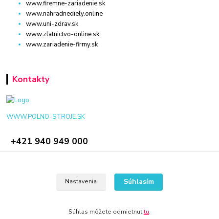
www.firemne-zariadenie.sk
www.nahradnediely.online
www.uni-zdrav.sk
www.zlatnictvo-online.sk
www.zariadenie-firmy.sk
Kontakty
WWW.POLNO-STROJE.SK
+421 940 949 000
info@polno-stroje.sk
Súhlasím
Nastavenia
Súhlas môžete odmietnuť
tu
.