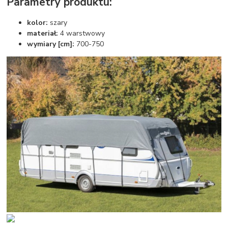
Parametry produktu:
kolor:
szary
materiał:
4 warstwowy
wymiary [cm]:
700-750