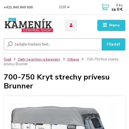
0
ks
EUR
+421 940 949 000
za
0 €
Menu
Hľadať
Úvod
Diely na prívesy a karavany
Výbava
700-750 Kryt strechy
prívesu Brunner
700-750 Kryt strechy prívesu
Brunner