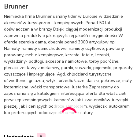
Brunner
Niemiecka firma Brunner uznany lider w Europie w dziedzinie
akcesoriów turystyczno - kempingowych. Ponad 50 lat
doświadczenia w branży Dzięki ciągłej modernizacji produkcji
zapewnia produkty o jak najwyższej jakośći i oryginalności W
ofercie szeroka gama, obecnie ponad 3000 artykułów np.:
Namioty, namioty samochodowe, namioty użytkowe, pawilony,
parawany, meble kempingowe, krzesła, fotele, leżanki,
wykładziny- podłogi, akcesoria namiotowe, torby podróżne,
plecaki, zestawy z melaminy, garnki, suszarki, pojemniki, preparaty
czyszczące i impregnujące, Agd, chłodziarki turystyczne,
oświetlenie, gniazda, wtyki, przedłużacze, daszki, pokrowce, maty
izotermiczne, wózki transportowe, lusterka Zapraszamy do
zapoznania się z katalogiem, interesująca oferta dla właścicieli
przyczep kempingowych, kamperów jak i zwolenników turystyki
pieszej, jak i ceniących podróże samolotem, wycieczki autokarem
lub preferujących odpoczynek na łonie natury...