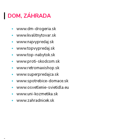
DOM, ZÁHRADA
www.dm-drogeria.sk
www.kvalitnytovar.sk
www.najvypredaj.sk
www.topvypredaj.sk
www.top-nabytok.sk
www.proti-skodcom.sk
www.retromaxishop.sk
www.superpredajca.sk
www.spotrebice-domace.sk
www.osvetlenie-svietidla.eu
www.uni-kozmetika.sk
www.zahradnicek.sk