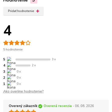
Hodnotenie
5
Pridať hodnotenie
4
5 hodnotenie
5
3 x
4
2 x
3
0 x
2
0 x
1
0 x
Ako overíme hodnotenie?
Overený zákazník
Overená recenzia
- 06. 08. 2026