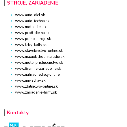
STROJE, ZARIADENIE
www.auto-diel.sk
www.auto-techna.sk
www.moto-diel.sk
www.profi-dielna.sk
www.polno-stroje.sk
www.krby-kotly.sk
www.stavebnictvo-online.sk
www.maxiobchod-naradie.sk
www.moto-prislusenstvo.sk
www.firemne-zariadenie.sk
www.nahradnediely.online
www.uni-zdrav.sk
www.zlatnictvo-online.sk
www.zariadenie-firmy.sk
Kontakty