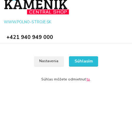
WWW.POLNO-STROJE.SK
+421 940 949 000
info@polno-stroje.sk
Súhlasím
Nastavenia
Súhlas môžete odmietnuť
tu
.
© 2024 Všetky práva vyhradené KAMENIK.SK
Vytvorené na
Eshop-rychlo.sk