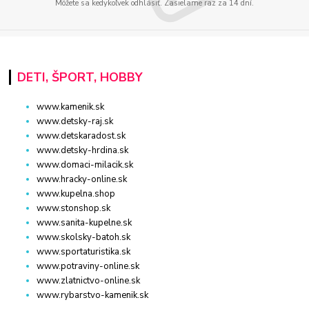
Môžete sa kedykoľvek odhlásiť. Zasielame raz za 14 dní.
DETI, ŠPORT, HOBBY
www.kamenik.sk
www.detsky-raj.sk
www.detskaradost.sk
www.detsky-hrdina.sk
www.domaci-milacik.sk
www.hracky-online.sk
www.kupelna.shop
www.stonshop.sk
www.sanita-kupelne.sk
www.skolsky-batoh.sk
www.sportaturistika.sk
www.potraviny-online.sk
www.zlatnictvo-online.sk
www.rybarstvo-kamenik.sk