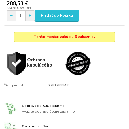
288,53 €
234,58 €
bez DPH
Pridať do košíka
Tento mesiac zakúpili 6 zákazníci.
Ochrana
kupujúcého
Číslo produktu:
9751758843
Doprava od 30€ zadarmo
Využite dopravu úplne zadarmo
8 rokov na trhu