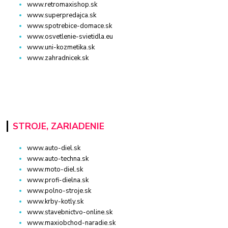
www.retromaxishop.sk
www.superpredajca.sk
www.spotrebice-domace.sk
www.osvetlenie-svietidla.eu
www.uni-kozmetika.sk
www.zahradnicek.sk
STROJE, ZARIADENIE
www.auto-diel.sk
www.auto-techna.sk
www.moto-diel.sk
www.profi-dielna.sk
www.polno-stroje.sk
www.krby-kotly.sk
www.stavebnictvo-online.sk
www.maxiobchod-naradie.sk