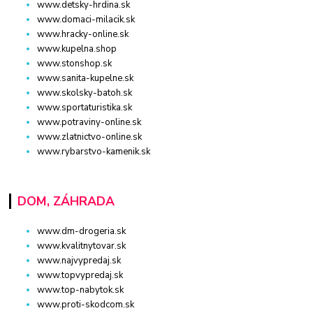
www.detsky-hrdina.sk
www.domaci-milacik.sk
www.hracky-online.sk
www.kupelna.shop
www.stonshop.sk
www.sanita-kupelne.sk
www.skolsky-batoh.sk
www.sportaturistika.sk
www.potraviny-online.sk
www.zlatnictvo-online.sk
www.rybarstvo-kamenik.sk
DOM, ZÁHRADA
www.dm-drogeria.sk
www.kvalitnytovar.sk
www.najvypredaj.sk
www.topvypredaj.sk
www.top-nabytok.sk
www.proti-skodcom.sk