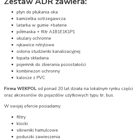
Zestaw ADR zawiera:
płyn do płukania oka
kamizelka ostrzegawcza
latarka w gumie +baterie
półmaska + filtr A1B1E1K1P1
okulary ochronne
rękawice nitrylowe
osłona studzienki kanalizacyjnej
łopata składana
pojemnik do zbierania pozostałości
kombinezon ochronny
kalosze z PVC
Firma WEKPOL
od ponad 20 lat działa na lokalnym rynku części
oraz akcesoriów do pojazdów użytkowych typu tir, bus.
W swojej ofercie posiadamy:
filtry
klocki
siłowniki hamulcowe
poduszki zawieszenia