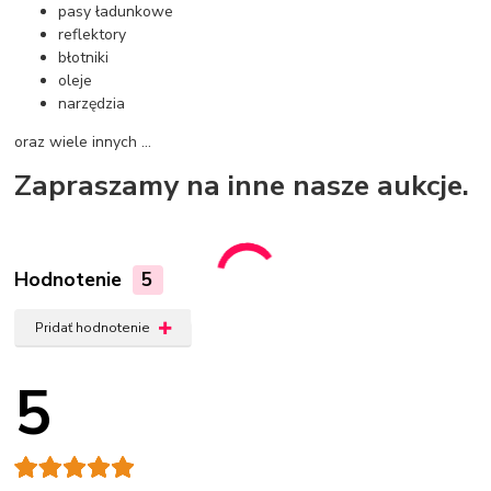
pasy ładunkowe
reflektory
błotniki
oleje
narzędzia
oraz wiele innych …
Zapraszamy na inne nasze aukcje.
Hodnotenie
5
Pridať hodnotenie
5