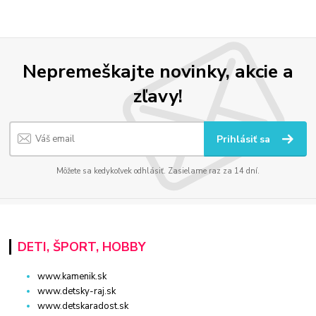
Nepremeškajte novinky, akcie a
zľavy!
Prihlásiť sa
Môžete sa kedykoľvek odhlásiť. Zasielame raz za 14 dní.
DETI, ŠPORT, HOBBY
www.kamenik.sk
www.detsky-raj.sk
www.detskaradost.sk