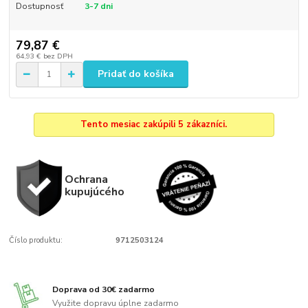
Dostupnosť
3-7 dni
79,87 €
64,93 €
bez DPH
Pridať do košíka
Tento mesiac zakúpili 5 zákazníci.
Ochrana
kupujúcého
Číslo produktu:
9712503124
Doprava od 30€ zadarmo
Využite dopravu úplne zadarmo