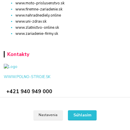
www.moto-prislusenstvo.sk
www.firemne-zariadenie.sk
www.nahradnediely.online
www.uni-zdrav.sk
www.zlatnictvo-online.sk
www.zariadenie-firmy.sk
Kontakty
WWW.POLNO-STROJE.SK
+421 940 949 000
info@polno-stroje.sk
Súhlasím
Nastavenia