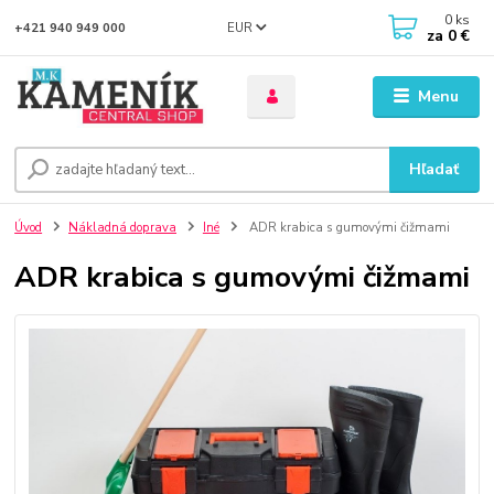
0
ks
EUR
+421 940 949 000
za
0 €
Menu
Hľadať
Úvod
Nákladná doprava
Iné
ADR krabica s gumovými čižmami
ADR krabica s gumovými čižmami