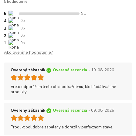
5 hodnotenie
5
5 x
4
0 x
3
0 x
2
0 x
1
0 x
Ako overíme hodnotenie?
Overený zákazník
Overená recenzia
- 10. 08. 2026
Vrelo odporúčam tento obchod každému, kto hľadá kvalitné
produkty.
Overený zákazník
Overená recenzia
- 09. 08. 2026
Produkt bol dobre zabalený a dorazil v perfektnom stave.