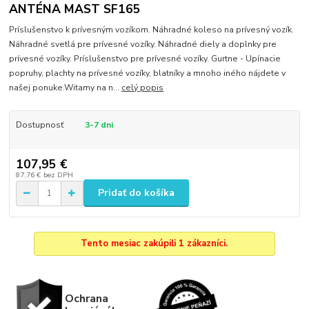
ANTÉNA MAST SF165
Príslušenstvo k prívesným vozíkom. Náhradné koleso na prívesný vozík.
Náhradné svetlá pre prívesné vozíky. Náhradné diely a doplnky pre
prívesné vozíky. Príslušenstvo pre prívesné vozíky. Gurtne - Upínacie
popruhy, plachty na prívesné vozíky, blatníky a mnoho iného nájdete v
našej ponuke.Witamy na n...
celý popis
Dostupnosť
3-7 dni
107,95 €
87,76 €
bez DPH
Pridať do košíka
Tento mesiac zakúpili 1 zákazníci.
Ochrana