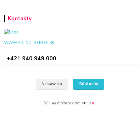
Kontakty
WWW.POLNO-STROJE.SK
+421 940 949 000
info@polno-stroje.sk
Súhlasím
Nastavenia
Súhlas môžete odmietnuť
tu
.
© 2024 Všetky práva vyhradené KAMENIK.SK
Vytvorené na
Eshop-rychlo.sk