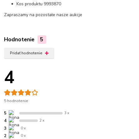
Kos produktu 9993870
Zapraszamy na pozostałe nasze aukcje
Hodnotenie
5
Pridať hodnotenie
4
5 hodnotenie
5
3 x
4
2 x
3
0 x
2
0 x