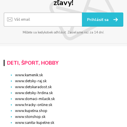
zľavy!
Prihlásiť sa
Môžete sa kedykoľvek odhlásiť. Zasielame raz za 14 dní.
DETI, ŠPORT, HOBBY
www.kamenik.sk
www.detsky-raj.sk
www.detskaradost.sk
www.detsky-hrdina.sk
www.domaci-milacik.sk
www.hracky-online.sk
www.kupelna.shop
www.stonshop.sk
www.sanita-kupelne.sk