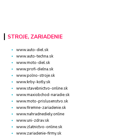
STROJE, ZARIADENIE
www.auto-diel.sk
www.auto-techna.sk
www.moto-diel.sk
www.profi-dielna.sk
www.polno-stroje.sk
www.krby-kotly.sk
www.stavebnictvo-online.sk
www.maxiobchod-naradie.sk
www.moto-prislusenstvo.sk
www.firemne-zariadenie.sk
www.nahradnediely.online
www.uni-zdrav.sk
www.zlatnictvo-online.sk
www.zariadenie-firmy.sk