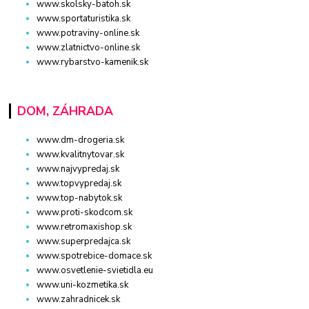
www.skolsky-batoh.sk
www.sportaturistika.sk
www.potraviny-online.sk
www.zlatnictvo-online.sk
www.rybarstvo-kamenik.sk
DOM, ZÁHRADA
www.dm-drogeria.sk
www.kvalitnytovar.sk
www.najvypredaj.sk
www.topvypredaj.sk
www.top-nabytok.sk
www.proti-skodcom.sk
www.retromaxishop.sk
www.superpredajca.sk
www.spotrebice-domace.sk
www.osvetlenie-svietidla.eu
www.uni-kozmetika.sk
www.zahradnicek.sk