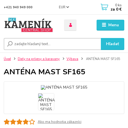
0
ks
EUR
+421 940 949 000
za
0 €
Menu
Hľadať
Úvod
Diely na prívesy a karavany
Výbava
ANTÉNA MAST SF165
ANTÉNA MAST SF165
Ako ma hodnotia zákazníci