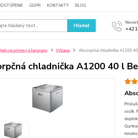
ODSTÚPENIE
GDPR
KONTAKTY
BLOG
Neviet
Hľadať
+421
iely na prívesy a karavany
Výbava
Absorpčná chladnička A1200 40 
rpčná chladnička A1200 40 l Be
Abso
Príslu
vozík.
doplnky
Gurtne
mnoho 