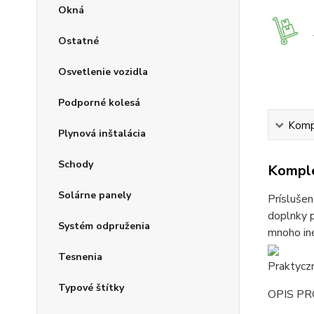
Okná
Ostatné
Osvetlenie vozidla
Podporné kolesá
Kompl
Plynová inštalácia
Schody
Komple
Solárne panely
Príslušen
doplnky p
Systém odpruženia
mnoho iné
Tesnenia
Praktyczn
Typové štítky
OPIS P