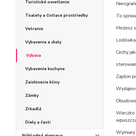
Turistické osvetlenie
Nieograni
Toalety a čistiace prostriedky
To sprawi
Możesz w
Vetranie
Lodówka m
Vybavenie a diely
Cechy jak
Výbava
sterowan
Vybavenie kuchyne
Zapłon pi
Zaisťovacie kliny
Wydajnoś
Zámky
Obudowa 
Zrkadlá
Wieczko 
wpuszcza
Diely a časti
Wymiary 
Nákladná doprava