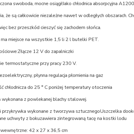
czona swoboda, mocne osiągi!Jako chłodnica absorpcyjna A1200 d
a, że są całkowicie niezależne nawet w odległych obszarach. Ch
ięc bez przeszkód cieszyć się zachodem słońca.
a miejsce na wszystkie 1,5 li 2 l butelki PET.
ościowe:Złącze 12 V do zapalniczki
ie termostatyczne przy pracy 230 V.
ezoelektryczny, płynna regulacja płomienia na gaz
ć chłodnicza do 25 ° C poniżej temperatury otoczenia
wykonana z powlekanej blachy stalowej.
i przykrywka wykonane z tworzywa sztucznegoUszczelka dook
ne uchwyty z bokuzawiera zintegrowaną tacę na kostki lodu
wewnętrzne: 42 x 27 x 36,5 cm