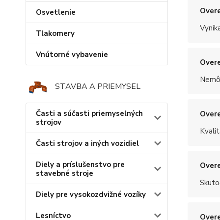
Overe
Osvetlenie
Vynik
Tlakomery
Vnútorné vybavenie
Overe
Nemôž
STAVBA A PRIEMYSEL
Časti a súčasti priemyselných
Overe
strojov
Kvalit
Časti strojov a iných vozidiel
Diely a príslušenstvo pre
Overe
stavebné stroje
Skuto
Diely pre vysokozdvižné vozíky
Lesníctvo
Overe