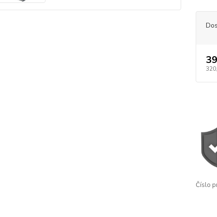
Dos
39
320
Číslo p