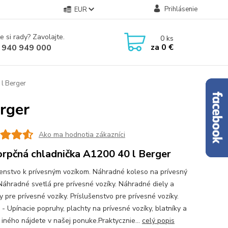
Prihlásenie
EUR
e si rady? Zavolajte.
0
ks
za
0 €
 940 949 000
l Berger
rger
Ako ma hodnotia zákazníci
rpčná chladnička A1200 40 l Berger
šenstvo k prívesným vozíkom. Náhradné koleso na prívesný
 Náhradné svetlá pre prívesné vozíky. Náhradné diely a
 pre prívesné vozíky. Príslušenstvo pre prívesné vozíky.
 - Upínacie popruhy, plachty na prívesné vozíky, blatníky a
iného nájdete v našej ponuke.Praktycznie...
celý popis