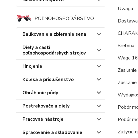
Uwaga:
POĽNOHOSPODÁRSTVO
Dostawa 
CHARAK
Balíkovanie a zbieranie sena
Srebrna
Diely a časti
poľnohospodárskych strojov
Waga 16
Hnojenie
Zasilanie
Kolesá a príslušenstvo
Zasilanie
Obrábanie pôdy
Wydajnoś
Postrekovače a diely
Pobór mo
Pobór mo
Pracovné nástroje
Zużycie g
Spracovanie a skladovanie