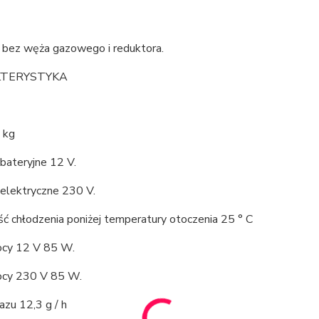
bez węża gazowego i reduktora.
TERYSTYKA
 kg
 bateryjne 12 V.
 elektryczne 230 V.
ć chłodzenia poniżej temperatury otoczenia 25 ° C
cy 12 V 85 W.
cy 230 V 85 W.
azu 12,3 g / h