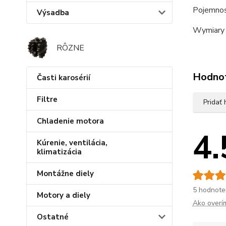
Pojemnoś
Výsadba
Wymiary 
RÔZNE
Hodno
Časti karosérií
Filtre
Pridať
Chladenie motora
4.
Kúrenie, ventilácia,
klimatizácia
Montážne diely
5 hodnote
Motory a diely
Ako overí
Ostatné