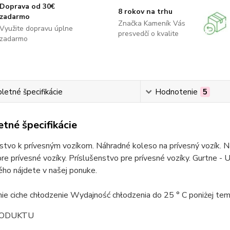
Doprava od 30€
8 rokov na trhu
zadarmo
Značka Kameník Vás
Využite dopravu úplne
presvedčí o kvalite
zadarmo
etné špecifikácie
Hodnotenie
5
tné špecifikácie
stvo k prívesným vozíkom. Náhradné koleso na prívesný vozík. Ná
re prívesné vozíky. Príslušenstvo pre prívesné vozíky. Gurtne - U
ho nájdete v našej ponuke.
ie ciche chłodzenie Wydajność chłodzenia do 25 ° C poniżej te
RODUKTU