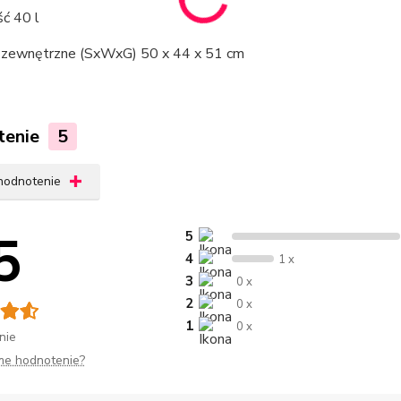
ć 40 l
zewnętrzne (SxWxG) 50 x 44 x 51 cm
tenie
5
 hodnotenie
5
5
4
1 x
3
0 x
2
0 x
1
0 x
nie
me hodnotenie?