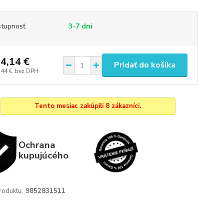
tupnosť
3-7 dni
4,14 €
Pridať do košíka
,44 €
bez DPH
Tento mesiac zakúpili 8 zákazníci.
Ochrana
kupujúcého
roduktu:
9852831511