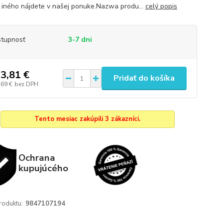
iného nájdete v našej ponuke.Nazwa produ...
celý popis
tupnosť
3-7 dni
3,81 €
Pridať do košíka
,69 €
bez DPH
Tento mesiac zakúpili 3 zákazníci.
Ochrana
kupujúcého
roduktu:
9847107194