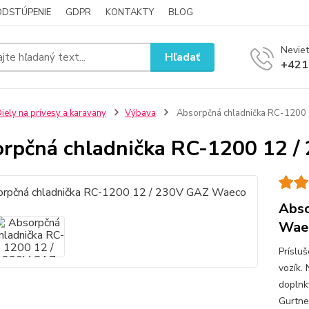
ODSTÚPENIE
GDPR
KONTAKTY
BLOG
Neviet
Hľadať
+421
iely na prívesy a karavany
Výbava
Absorpčná chladnička RC-1200
rpčná chladnička RC-1200 12 
Abso
Wae
Príslu
vozík.
doplnky
Gurtne