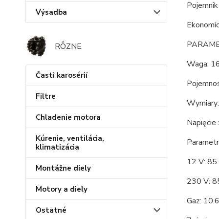
Pojemnik
Výsadba
Ekonomic
PARAME
RÔZNE
Waga: 16
Časti karosérií
Pojemnoś
Filtre
Wymiary:
Chladenie motora
Napięcie 
Kúrenie, ventilácia,
Parametr
klimatizácia
12 V: 8
Montážne diely
230 V: 
Motory a diely
Gaz: 10.6
Ostatné