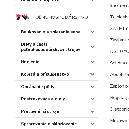
Idealne r
To niesk
POĽNOHOSPODÁRSTVO
ZALETY:
Balíkovanie a zbieranie sena
Zasilana
Diely a časti
poľnohospodárskych strojov
Do 20 °C
Hnojenie
Solidna 
Absolutn
Kolesá a príslušenstvo
Zapłon p
Obrábanie pôdy
Regulacja
Postrekovače a diely
3-stopnio
Pracovné nástroje
Możliwoś
Spracovanie a skladovanie