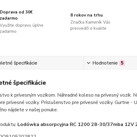
Doprava od 30€
8 rokov na trhu
zadarmo
Značka Kameník Vás
Využite dopravu úplne
presvedčí o kvalite
zadarmo
etné špecifikácie
Hodnotenie
5
tné špecifikácie
stvo k prívesným vozíkom. Náhradné koleso na prívesný vozík. Ná
re prívesné vozíky. Príslušenstvo pre prívesné vozíky. Gurtne - U
ho nájdete v našej ponuke.
oduktu:
Lodówka absorpcyjna RC 1200 28-30/37mba 12V 
 DO9105202822