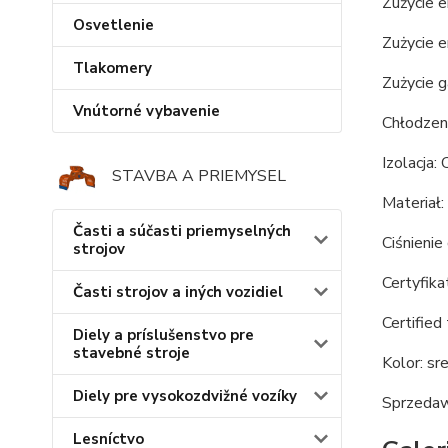
Zużycie e
Osvetlenie
Zużycie e
Tlakomery
Zużycie 
Vnútorné vybavenie
Chłodzeni
Izolacja:
STAVBA A PRIEMYSEL
Materiał
Časti a súčasti priemyselných
Ciśnieni
strojov
Certyfika
Časti strojov a iných vozidiel
Certifie
Diely a príslušenstvo pre
stavebné stroje
Kolor: sr
Diely pre vysokozdvižné vozíky
Sprzedaw
Lesníctvo