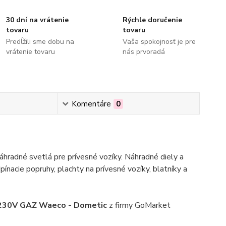
30 dní na vrátenie
Rýchle doručenie
tovaru
tovaru
Predĺžili sme dobu na
Vaša spokojnosť je pre
vrátenie tovaru
nás prvoradá
Komentáre
0
hradné svetlá pre prívesné vozíky. Náhradné diely a
pínacie popruhy, plachty na prívesné vozíky, blatníky a
230V GAZ Waeco - Dometic
z firmy GoMarket