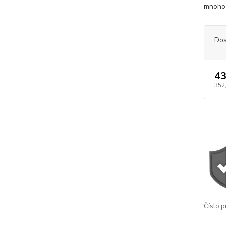
mnoho 
Dos
43
352
Číslo p