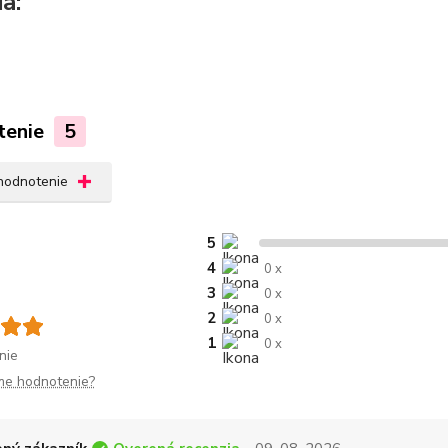
a:
tenie
5
 hodnotenie
5
4
0 x
3
0 x
2
0 x
1
0 x
nie
me hodnotenie?