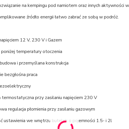
ozwiązanie na kempingu pod namiotem oraz innych aktywności w 
omplikowane źródło energii łatwo zabrać ze sobą w podróż.
 napięciem 12 V, 230 V i Gazem
 poniżej temperatury otoczenia
obudowa i przemyślana konstrukcja
ie bezgłośna praca
iezoelektryczny
 termostatyczna przy zasilaniu napięciem 230 V
wa regulacja płomienia przy zasilaniu gazowym
ć ustawienia we wnętrzu butelek o pojemności 1.5- i 2l