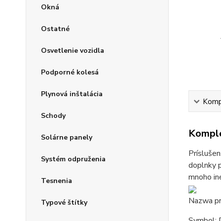
Okná
Ostatné
Osvetlenie vozidla
Podporné kolesá
Plynová inštalácia
Kompl
Schody
Komple
Solárne panely
Príslušen
Systém odpruženia
doplnky p
mnoho iné
Tesnenia
Nazwa pr
Typové štítky
Symbol: