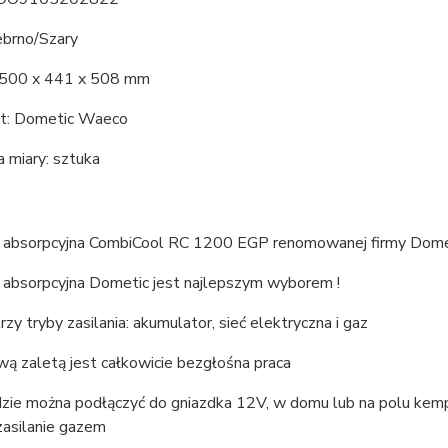
ebrno/Szary
 500 x 441 x 508 mm
t: Dometic Waeco
 miary: sztuka
absorpcyjna CombiCool RC 1200 EGP renomowanej firmy Dome
absorpcyjna Dometic jest najlepszym wyborem !
rzy tryby zasilania: akumulator, sieć elektryczna i gaz
ą zaletą jest całkowicie bezgłośna praca
zie można podłączyć do gniazdka 12V, w domu lub na polu kemp
zasilanie gazem