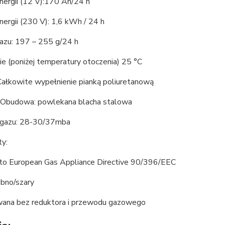
nergii (12 V):170 Ah/24 h
nergii (230 V): 1,6 kWh / 24 h
gazu: 197 – 255 g/24 h
e (poniżej temperatury otoczenia) 25 °C
 Całkowite wypełnienie pianką poliuretanową
: Obudowa: powlekana blacha stalowa
e gazu: 28-30/37mba
ty:
d to European Gas Appliance Directive 90/396/EEC
ebno/szary
ana bez reduktora i przewodu gazowego