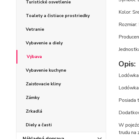
Turistické osvetlenie
Kolor: Sr
Toalety a čistiace prostriedky
Rozmiar:
Vetranie
Producen
Vybavenie a diely
Jednostka
Výbava
Opis:
Vybavenie kuchyne
Lodówka 
Zaisťovacie kliny
Lodówka 
Zámky
Posiada t
Zrkadlá
Dodatkow
W pojeźd
Diely a časti
trudu na 
Nákladná doprava