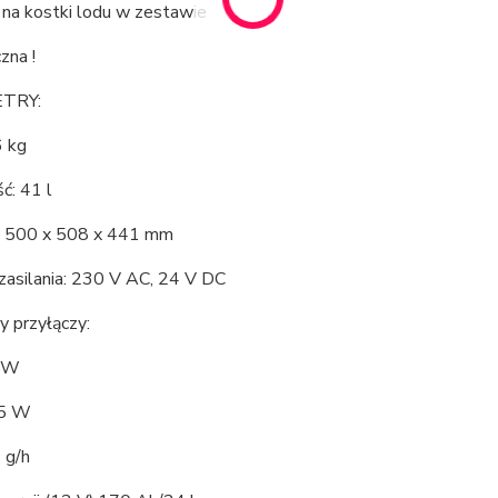
 na kostki lodu w zestawie
zna !
TRY:
 kg
ć: 41 l
 500 x 508 x 441 mm
zasilania: 230 V AC, 24 V DC
y przyłączy:
5 W
85 W
 g/h