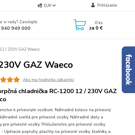
Prihlásenie
EUR
e si rady? Zavolajte.
0
ks
za
0 €
 940 949 000
 12 / 230V GAZ Waeco
/ 230V GAZ Waeco
Ako ma hodnotia zákazníci
rpčná chladnička RC-1200 12 / 230V GAZ
co
šenstvo k prívesným vozíkom. Náhradné koleso na prívesný
 Náhradné svetlá pre prívesné vozíky. Náhradné diely a
 pre prívesné vozíky. Príslušenstvo pre prívesné vozíky.
 - Upínacie popruhy, plachty na prívesné vozíky, blatníky a