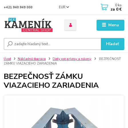
0
ks
EUR
+421 940 949 000
za
0 €
Menu
Hľadať
Úvod
Nákladná doprava
Diely pre prívesy a návesy
BEZPEČNOSŤ
ZÁMKU VIAZACIEHO ZARIADENIA
BEZPEČNOSŤ ZÁMKU
VIAZACIEHO ZARIADENIA