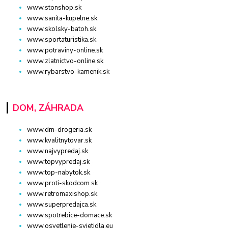
www.stonshop.sk
www.sanita-kupelne.sk
www.skolsky-batoh.sk
www.sportaturistika.sk
www.potraviny-online.sk
www.zlatnictvo-online.sk
www.rybarstvo-kamenik.sk
DOM, ZÁHRADA
www.dm-drogeria.sk
www.kvalitnytovar.sk
www.najvypredaj.sk
www.topvypredaj.sk
www.top-nabytok.sk
www.proti-skodcom.sk
www.retromaxishop.sk
www.superpredajca.sk
www.spotrebice-domace.sk
www.osvetlenie-svietidla.eu