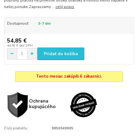
popruhy, plachty na prívesné vozíky, blatníky a mnoho iného nájdete v
našej ponuke.Zapraszamy ...
celý popis
Dostupnosť
3-7 dni
54,85 €
44,59 €
bez DPH
Pridať do košíka
Tento mesiac zakúpili 6 zákazníci.
Ochrana
kupujúcého
Číslo produktu:
9850049905