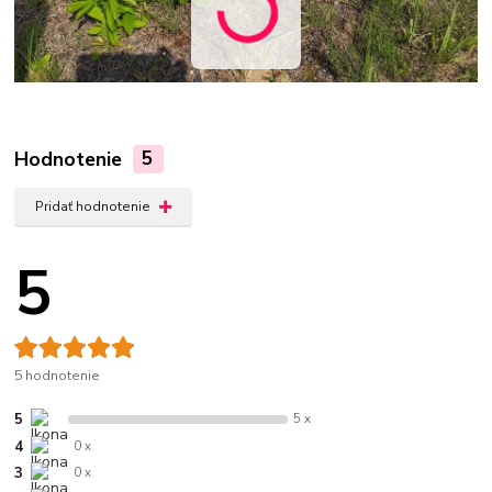
Hodnotenie
5
Pridať hodnotenie
5
5 hodnotenie
5
5 x
4
0 x
3
0 x