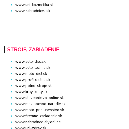
www.uni-kozmetika.sk
www.zahradnicek.sk
STROJE, ZARIADENIE
www.auto-diel.sk
www.auto-techna.sk
www.moto-diel.sk
www.profi-dielna.sk
www.polno-stroje.sk
www.krby-kotly.sk
www.stavebnictvo-online.sk
www.maxiobchod-naradie.sk
www.moto-prislusenstvo.sk
www.firemne-zariadenie.sk
www.nahradnediely.online
www.uni-zdrav.sk