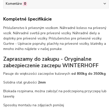
Komentáre
0
Kompletné špecifikácie
Príslušenstvo k prívesným vozíkom. Náhradné koleso na prívesný
vozík. Náhradné svetlá pre prívesné vozíky. Náhradné diely a
doplnky pre prívesné vozíky. Príslušenstvo pre prívesné vozíky.
Gurtne - Upínacie popruhy, plachty na prívesné vozíky, blatníky a
mnoho iného nájdete v našej ponuke.
Zapraszamy do zakupu - Oryginalne
zabezpieczenie zaczepu WINTERHOFF
Pasuje do większości zaczepów kulowych
od 800kg do 3500kg
Solidna stal grubości
2mm
Blokada rozpinana, można założyć na podczepioną przyczepę lub
lawetę
Sposoby montażu na zdjęciach poniżej