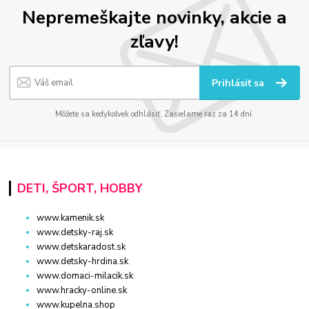
Nepremeškajte novinky, akcie a
zľavy!
Prihlásiť sa
Môžete sa kedykoľvek odhlásiť. Zasielame raz za 14 dní.
DETI, ŠPORT, HOBBY
www.kamenik.sk
www.detsky-raj.sk
www.detskaradost.sk
www.detsky-hrdina.sk
www.domaci-milacik.sk
www.hracky-online.sk
www.kupelna.shop