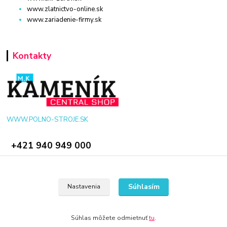
www.zlatnictvo-online.sk
www.zariadenie-firmy.sk
Kontakty
WWW.POLNO-STROJE.SK
+421 940 949 000
info@polno-stroje.sk
Súhlasím
Nastavenia
Súhlas môžete odmietnuť
tu
.