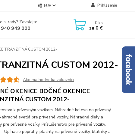
Prihlásenie
EUR
e si rady? Zavolajte.
0
ks
za
0 €
 940 949 000
CE TRANZITNÁ CUSTOM 2012-
TRANZITNÁ CUSTOM 2012-
Ako ma hodnotia zákazníci
NÉ OKENICE BOČNÉ OKENICE
NZITNÁ CUSTOM 2012-
šenstvo k prívesným vozíkom. Náhradné koleso na prívesný
 Náhradné svetlá pre prívesné vozíky. Náhradné diely a
 pre prívesné vozíky. Príslušenstvo pre prívesné vozíky.
 - Upínacie popruhy, plachty na prívesné vozíky, blatníky a