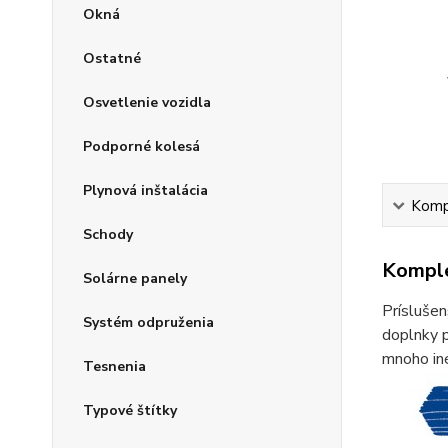
Okná
Ostatné
Osvetlenie vozidla
Podporné kolesá
Plynová inštalácia
Kompl
Schody
Komple
Solárne panely
Príslušen
Systém odpruženia
doplnky p
mnoho iné
Tesnenia
Typové štítky