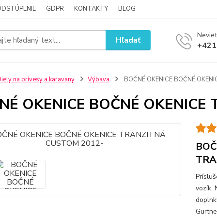
ODSTÚPENIE
GDPR
KONTAKTY
BLOG
Neviet
Hľadať
+421
iely na prívesy a karavany
Výbava
BOČNÉ OKENICE BOČNÉ OKENI
NÉ OKENICE BOČNÉ OKENICE 
BOČ
TRA
Príslu
vozík.
doplnky
Gurtne