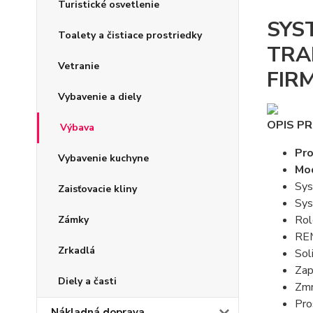
Turistické osvetlenie
SYS
Toalety a čistiace prostriedky
TRA
Vetranie
FIR
Vybavenie a diely
OPIS P
Výbava
Pro
Vybavenie kuchyne
Mod
Sys
Zaisťovacie kliny
Sys
Rol
Zámky
REM
Zrkadlá
Sol
Zap
Diely a časti
Zmn
Pro
Nákladná doprava