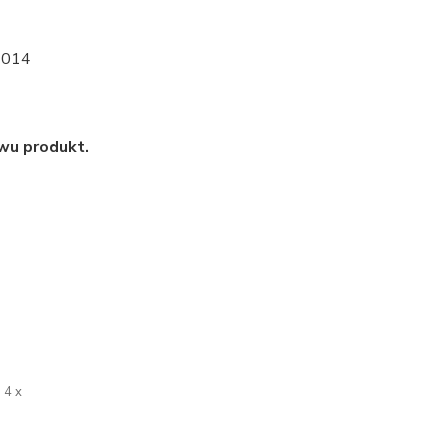
2014
wu produkt.
4 x