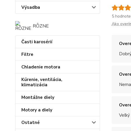
Výsadba
5 hodnote
Ako overí
RÔZNE
Časti karosérií
Overe
Dobrý
Filtre
Chladenie motora
Overe
Kúrenie, ventilácia,
Nemal
klimatizácia
Montážne diely
Overe
Motory a diely
Veľký
Ostatné