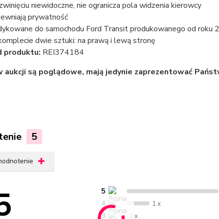
zwinięciu niewidoczne, nie ogranicza pola widzenia kierowcy
ewniają prywatność
ykowane do samochodu Ford Transit produkowanego od roku 
omplecie dwie sztuki: na prawą i lewą stronę
 produktu:
REI374184
w aukcji są poglądowe, mają jedynie zaprezentować Państ
tenie
5
 hodnotenie
5
5
4
1 x
3
0 x