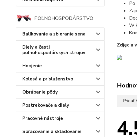
Po 
Zap
Ded
POĽNOHOSPODÁRSTVO
W k
Kod
Balíkovanie a zbieranie sena
Zdjęcia 
Diely a časti
poľnohospodárskych strojov
Hnojenie
Kolesá a príslušenstvo
Hodno
Obrábanie pôdy
Pridať
Postrekovače a diely
4.
Pracovné nástroje
Spracovanie a skladovanie