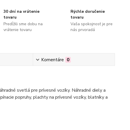
30 dní na vrátenie
Rýchle doručenie
tovaru
tovaru
Predĺžili sme dobu na
Vaša spokojnosť je pre
vrátenie tovaru
nás prvoradá
Komentáre
0
hradné svetlá pre prívesné vozíky. Náhradné diely a
pínacie popruhy, plachty na prívesné vozíky, blatníky a