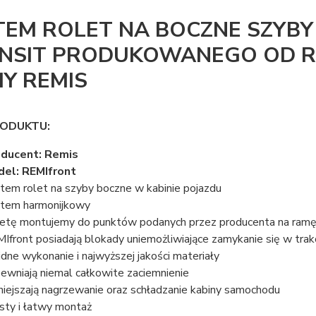
TEM ROLET NA BOCZNE SZYB
NSIT PRODUKOWANEGO OD R
MY REMIS
RODUKTU:
ducent: Remis
el: REMIfront
tem rolet na szyby boczne w kabinie pojazdu
tem harmonijkowy
etę montujemy do punktów podanych przez producenta na ramę
Ifront posiadają blokady uniemożliwiające zamykanie się w trakc
idne wykonanie i najwyższej jakości materiały
ewniają niemal całkowite zaciemnienie
iejszają nagrzewanie oraz schładzanie kabiny samochodu
sty i łatwy montaż