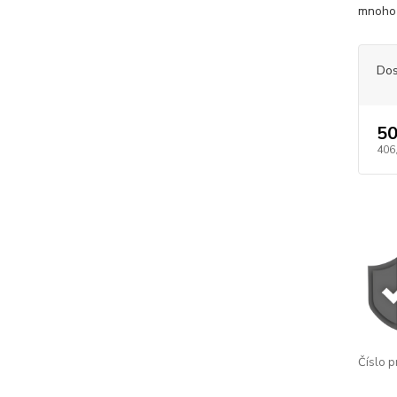
mnoho 
Dos
50
406
Číslo p