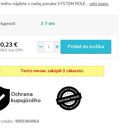
iného nájdete v našej ponuke.SYSTEM ROLE...
celý popis
tupnosť
3-7 dni
0,23 €
Pridať do košíka
,69 €
bez DPH
Tento mesiac zakúpili 3 zákazníci.
Ochrana
kupujúcého
roduktu:
9805984964