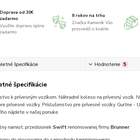
Doprava od 30€
8 rokov na trhu
zadarmo
Značka Kameník Vás
Využite dopravu úplne
presvedčí o kvalite
zadarmo
etné špecifikácie
Hodnotenie
5
tné špecifikácie
stvo k prívesným vozíkom. Náhradné koleso na prívesný vozík. Ná
re prívesné vozíky. Príslušenstvo pre prívesné vozíky. Gurtne - U
ho nájdete v našej ponuke.
lny namiot, przedsionek
Swift
renomowanej firmy
Brunner
zony do mocowania do samochodu kempingowego