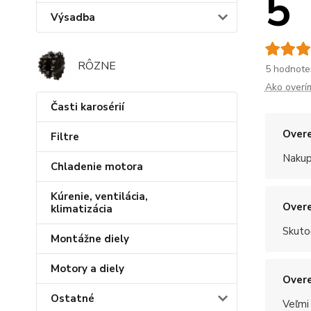
5
Výsadba
RÔZNE
5 hodnote
Ako overí
Časti karosérií
Overe
Filtre
Nakup
Chladenie motora
Kúrenie, ventilácia,
Overe
klimatizácia
Skuto
Montážne diely
Motory a diely
Overe
Ostatné
Veľmi