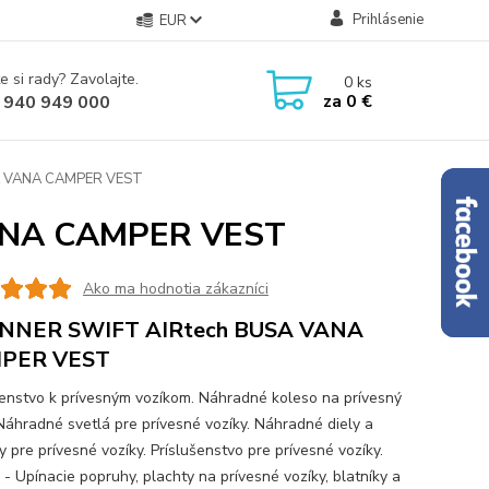
Prihlásenie
EUR
e si rady? Zavolajte.
0
ks
za
0 €
 940 949 000
A VANA CAMPER VEST
ANA CAMPER VEST
Ako ma hodnotia zákazníci
NNER SWIFT AIRtech BUSA VANA
PER VEST
šenstvo k prívesným vozíkom. Náhradné koleso na prívesný
 Náhradné svetlá pre prívesné vozíky. Náhradné diely a
 pre prívesné vozíky. Príslušenstvo pre prívesné vozíky.
 - Upínacie popruhy, plachty na prívesné vozíky, blatníky a