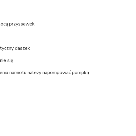
mocą przyssawek
ktyczny daszek
ie się
wienia namiotu należy napompować pompką