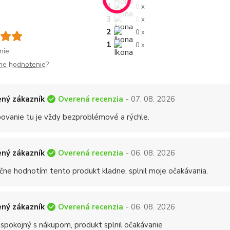
4
0 x
3
0 x
2
0 x
1
0 x
nie
me hodnotenie?
Overená recenzia
ný zákazník
- 07. 08. 2026
ovanie tu je vždy bezproblémové a rýchle.
Overená recenzia
ný zákazník
- 06. 08. 2026
čne hodnotím tento produkt kladne, splnil moje očakávania.
Overená recenzia
ný zákazník
- 06. 08. 2026
 spokojný s nákupom, produkt splnil očakávanie