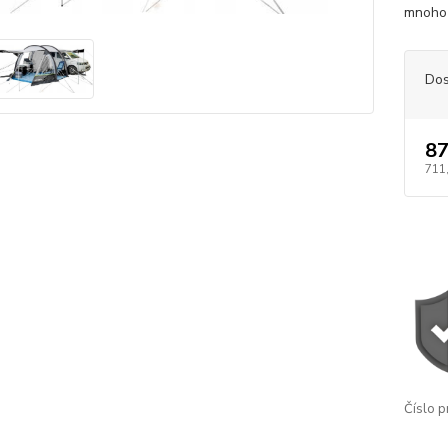
mnoho 
Dos
87
711
Číslo p