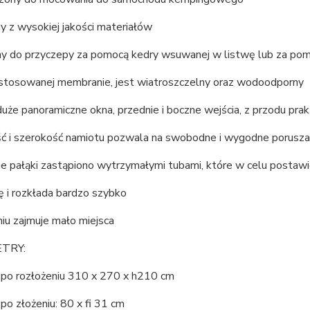
 z wysokiej jakości materiałów
 do przyczepy za pomocą kedry wsuwanej w listwę lub za po
astosowanej membranie, jest wiatroszczelny oraz wodoodporny
uże panoramiczne okna, przednie i boczne wejścia, z przodu pra
 i szerokość namiotu pozwala na swobodne i wygodne poruszan
ne pałąki zastąpiono wytrzymałymi tubami, które w celu posta
ę i rozkłada bardzo szybko
iu zajmuje mało miejsca
TRY:
po rozłożeniu 310 x 270 x h210 cm
o złożeniu: 80 x fi 31 cm