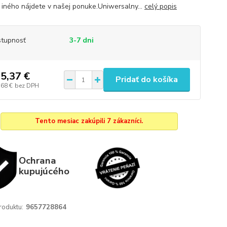
iného nájdete v našej ponuke.Uniwersalny...
celý popis
tupnosť
3-7 dni
5,37 €
Pridať do košíka
,68 €
bez DPH
Tento mesiac zakúpili 7 zákazníci.
Ochrana
kupujúcého
roduktu:
9657728864