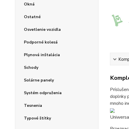
Okná
Ostatné
Osvetlenie vozidla
Podporné kolesá
Plynová inštalácia
Kompl
Schody
Komple
Solárne panely
Príslušen
Systém odpruženia
doplnky p
mnoho iné
Tesnenia
Uniwersa
Typové štítky
Przeznac