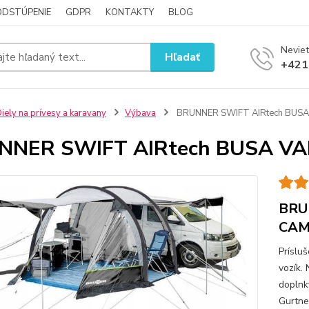
ODSTÚPENIE
GDPR
KONTAKTY
BLOG
Neviet
Hľadať
+421
iely na prívesy a karavany
Výbava
BRUNNER SWIFT AIRtech BUS
NNER SWIFT AIRtech BUSA V
BRU
CAM
Príslu
vozík.
doplnky
Gurtne