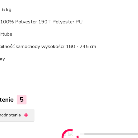
.8 kg
: 100% Polyester 190T Polyester PU
irtube
ilność samochody wysokości: 180 - 245 cm
ary
tenie
5
 hodnotenie
5