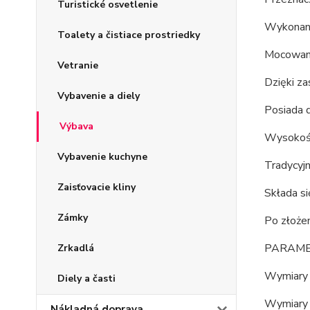
Turistické osvetlenie
Wykonany
Toalety a čistiace prostriedky
Mocowany
Vetranie
Dzięki z
Vybavenie a diely
Posiada d
Výbava
Wysokość
Vybavenie kuchyne
Tradycyj
Zaisťovacie kliny
Składa si
Zámky
Po złożen
PARAME
Zrkadlá
Wymiary 
Diely a časti
Wymiary p
Nákladná doprava