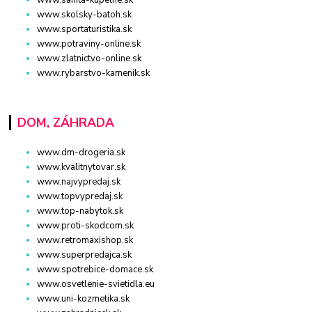
www.skolsky-batoh.sk
www.sportaturistika.sk
www.potraviny-online.sk
www.zlatnictvo-online.sk
www.rybarstvo-kamenik.sk
DOM, ZÁHRADA
www.dm-drogeria.sk
www.kvalitnytovar.sk
www.najvypredaj.sk
www.topvypredaj.sk
www.top-nabytok.sk
www.proti-skodcom.sk
www.retromaxishop.sk
www.superpredajca.sk
www.spotrebice-domace.sk
www.osvetlenie-svietidla.eu
www.uni-kozmetika.sk