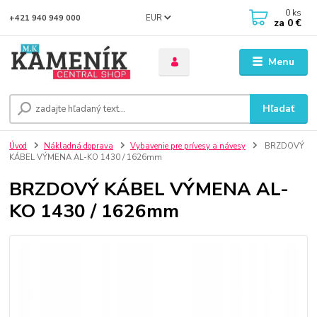
0
ks
EUR
+421 940 949 000
za
0 €
Menu
Hľadať
Úvod
Nákladná doprava
Vybavenie pre prívesy a návesy
BRZDOVÝ
KÁBEL VÝMENA AL-KO 1430 / 1626mm
BRZDOVÝ KÁBEL VÝMENA AL-
KO 1430 / 1626mm