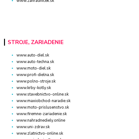
www.zahradnicek.sk
STROJE, ZARIADENIE
www.auto-diel.sk
www.auto-techna.sk
www.moto-diel.sk
www.profi-dielna.sk
www.polno-stroje.sk
www.krby-kotly.sk
www.stavebnictvo-online.sk
www.maxiobchod-naradie.sk
www.moto-prislusenstvo.sk
www.firemne-zariadenie.sk
www.nahradnediely.online
www.uni-zdrav.sk
www.zlatnictvo-online.sk