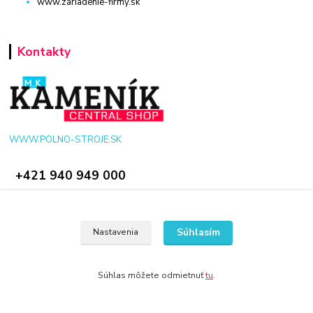
www.zariadenie-firmy.sk
Kontakty
WWW.POLNO-STROJE.SK
+421 940 949 000
info@polno-stroje.sk
Súhlasím
Nastavenia
Súhlas môžete odmietnuť
tu
.
© 2024 Všetky práva vyhradené KAMENIK.SK