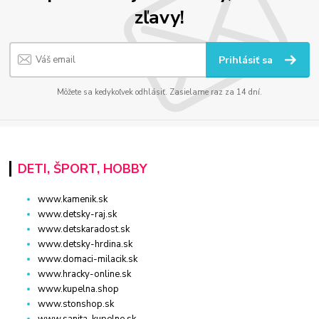
zľavy!
Prihlásiť sa
Môžete sa kedykoľvek odhlásiť. Zasielame raz za 14 dní.
DETI, ŠPORT, HOBBY
www.kamenik.sk
www.detsky-raj.sk
www.detskaradost.sk
www.detsky-hrdina.sk
www.domaci-milacik.sk
www.hracky-online.sk
www.kupelna.shop
www.stonshop.sk
www.sanita-kupelne.sk