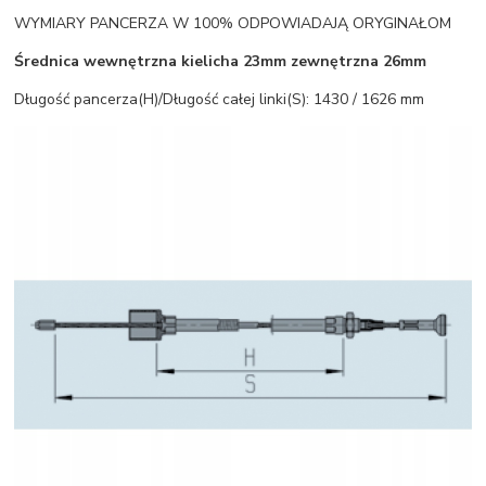
WYMIARY PANCERZA W 100% ODPOWIADAJĄ ORYGINAŁOM
Średnica wewnętrzna kielicha 23mm zewnętrzna 26mm
Długość pancerza(H)/Długość całej linki(S): 1430 / 1626 mm