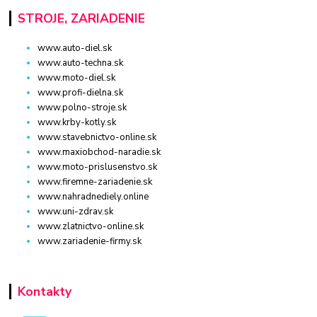
STROJE, ZARIADENIE
www.auto-diel.sk
www.auto-techna.sk
www.moto-diel.sk
www.profi-dielna.sk
www.polno-stroje.sk
www.krby-kotly.sk
www.stavebnictvo-online.sk
www.maxiobchod-naradie.sk
www.moto-prislusenstvo.sk
www.firemne-zariadenie.sk
www.nahradnediely.online
www.uni-zdrav.sk
www.zlatnictvo-online.sk
www.zariadenie-firmy.sk
Kontakty