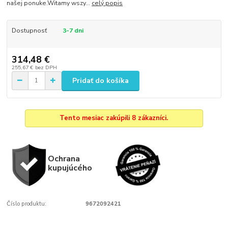
našej ponuke.Witamy wszy...
celý popis
Dostupnosť
3-7 dni
314,48 €
255,67 €
bez DPH
Pridať do košíka
Tento mesiac zakúpili 8 zákazníci.
Ochrana
kupujúcého
Číslo produktu:
9672092421