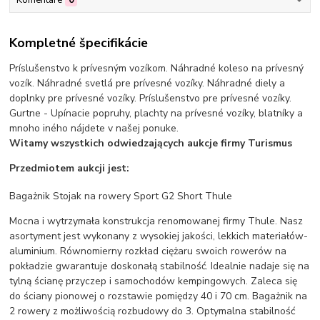
Kompletné špecifikácie
Príslušenstvo k prívesným vozíkom. Náhradné koleso na prívesný
vozík. Náhradné svetlá pre prívesné vozíky. Náhradné diely a
doplnky pre prívesné vozíky. Príslušenstvo pre prívesné vozíky.
Gurtne - Upínacie popruhy, plachty na prívesné vozíky, blatníky a
mnoho iného nájdete v našej ponuke.
Witamy wszystkich odwiedzających aukcje firmy Turismus
Przedmiotem aukcji jest:
Bagażnik Stojak na rowery Sport G2 Short Thule
Mocna i wytrzymała konstrukcja renomowanej firmy Thule. Nasz
asortyment jest wykonany z wysokiej jakości, lekkich materiałów-
aluminium. Równomierny rozkład ciężaru swoich rowerów na
pokładzie gwarantuje doskonałą stabilność. Idealnie nadaje się na
tylną ścianę przyczep i samochodów kempingowych. Zaleca się
do ściany pionowej o rozstawie pomiędzy 40 i 70 cm. Bagażnik na
2 rowery z możliwością rozbudowy do 3. Optymalna stabilność