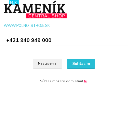
WWW.POLNO-STROJE.SK
+421 940 949 000
info@polno-stroje.sk
Súhlasím
Nastavenia
Súhlas môžete odmietnuť
tu
.
© 2024 Všetky práva vyhradené KAMENIK.SK
Vytvorené na
Eshop-rychlo.sk