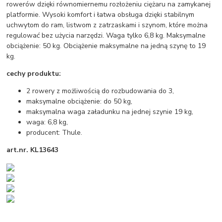
rowerów dzięki równomiernemu rozłożeniu ciężaru na zamykanej
platformie. Wysoki komfort i łatwa obsługa dzięki stabilnym
uchwytom do ram, listwom z zatrzaskami i szynom, które można
regulować bez użycia narzędzi. Waga tylko 6,8 kg. Maksymalne
obciążenie: 50 kg. Obciążenie maksymalne na jedną szynę to 19
kg.
cechy produktu:
2 rowery z możliwością do rozbudowania do 3,
maksymalne obciążenie: do 50 kg,
maksymalna waga załadunku na jednej szynie 19 kg,
waga: 6,8 kg,
producent: Thule.
art.nr. KL13643