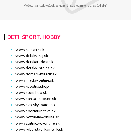
Môžete sa kedykoľvek odhlásiť. Zasielame raz za 14 dní.
DETI, ŠPORT, HOBBY
www.kamenik.sk
www.detsky-raj.sk
www.detskaradost.sk
www.detsky-hrdina.sk
www.domaci-milacik.sk
www.hracky-online.sk
www.kupelna.shop
www.stonshop.sk
www.sanita-kupelne.sk
www.skolsky-batoh.sk
www.sportaturistika.sk
www.potraviny-online.sk
www.zlatnictvo-online.sk
www.rybarstvo-kamenik.sk