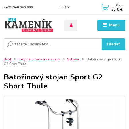
0
ks
EUR
+421 940 949 000
za
0 €
Menu
Hľadať
Úvod
Diely na prívesy a karavany
Výbava
Batožinový stojan Sport
G2 Short Thule
Batožinový stojan Sport G2
Short Thule