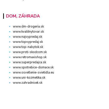
DOM, ZÁHRADA
www.dm-drogeria.sk
www.kvalitnytovar.sk
www.najvypredaj.sk
www.topvypredaj.sk
www.top-nabytok.sk
www.proti-skodcom.sk
www.retromaxishop.sk
www.superpredajca.sk
www.spotrebice-domace.sk
www.osvetlenie-svietidla.eu
www.uni-kozmetika.sk
www.zahradnicek.sk