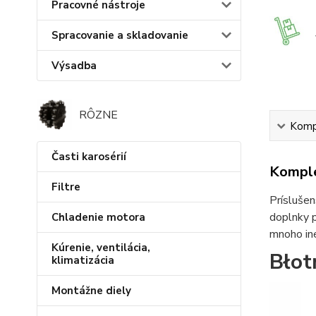
Pracovné nástroje
Spracovanie a skladovanie
Výsadba
RÔZNE
Kompl
Časti karosérií
Komple
Filtre
Príslušen
doplnky p
Chladenie motora
mnoho iné
Kúrenie, ventilácia,
Błot
klimatizácia
Montážne diely