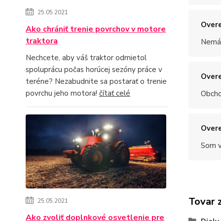
25.05.2021
Overe
Ako chrániť trenie povrchov v motore
traktora
Nemám
Nechcete, aby váš traktor odmietol
spoluprácu počas horúcej sezóny práce v
Overe
teréne? Nezabudnite sa postarať o trenie
povrchu jeho motora!
čítať celé
Obchod
Overe
Som v
Tovar 
25.05.2021
Ako zvoliť doplnkové osvetlenie pre