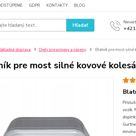
ODSTÚPENIE
GDPR
KONTAKTY
BLOG
Neviet
Hľadať
+421
ákladná doprava
Diely pre prívesy a návesy
Blatník pre most silné
ník pre most silné kovové koles
Blat
Príslu
vozík.
doplnky
Gurtne
mnoho 