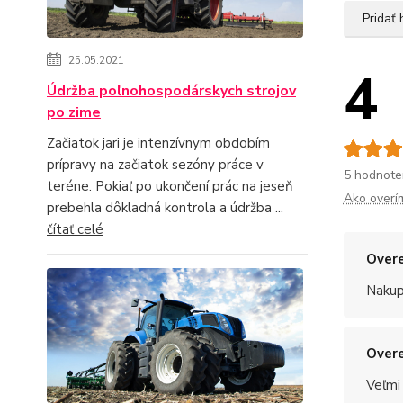
Pridať
25.05.2021
4
Údržba poľnohospodárskych strojov
po zime
Začiatok jari je intenzívnym obdobím
prípravy na začiatok sezóny práce v
5 hodnote
teréne. Pokiaľ po ukončení prác na jeseň
Ako overí
prebehla dôkladná kontrola a údržba ...
čítať celé
Overe
Nakup
Overe
Veľmi