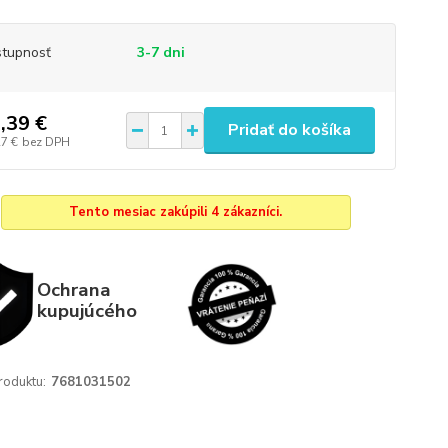
tupnosť
3-7 dni
,39 €
Pridať do košíka
27 €
bez DPH
Tento mesiac zakúpili 4 zákazníci.
Ochrana
kupujúcého
roduktu:
7681031502