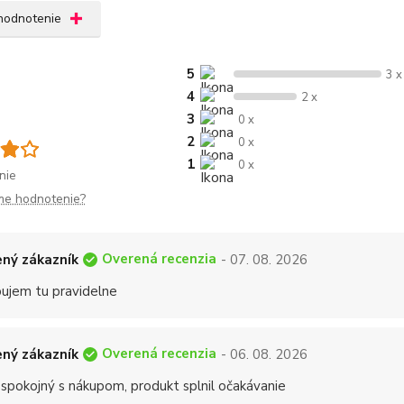
 hodnotenie
5
3 x
4
2 x
3
0 x
2
0 x
1
0 x
nie
me hodnotenie?
Overená recenzia
ný zákazník
- 07. 08. 2026
ujem tu pravidelne
Overená recenzia
ný zákazník
- 06. 08. 2026
 spokojný s nákupom, produkt splnil očakávanie