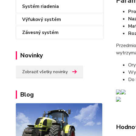
Param
Systém riadenia
Pro
Na
Výfukový systém
Mat
Závesný systém
Roz
Przedmiot
wytrzyma
Novinky
Ory
Wyk
Zobraziť všetky novinky
Do 
Blog
Hodno