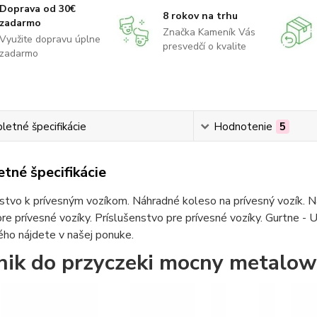
Doprava od 30€
8 rokov na trhu
zadarmo
Značka Kameník Vás
Využite dopravu úplne
presvedčí o kvalite
zadarmo
etné špecifikácie
Hodnotenie
5
tné špecifikácie
stvo k prívesným vozíkom. Náhradné koleso na prívesný vozík. Ná
re prívesné vozíky. Príslušenstvo pre prívesné vozíky. Gurtne - U
ho nájdete v našej ponuke.
nik do przyczeki mocny metalow