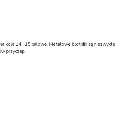
na koła 14 i 15 calowe. Metalowe błotniki są niezwykle
ów przyczep.