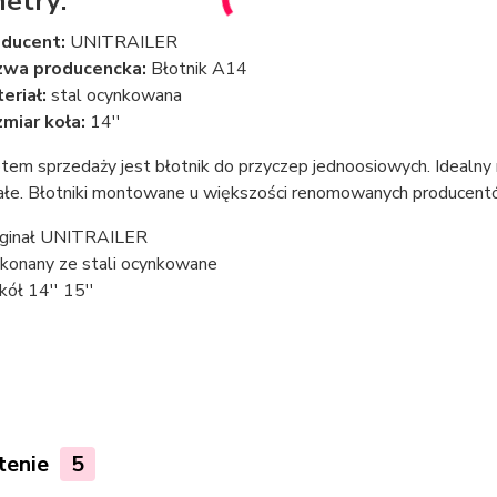
etry:
ducent:
UNITRAILER
zwa producencka:
Błotnik A14
eriał:
stal ocynkowana
miar koła:
14''
em sprzedaży jest błotnik do przyczep jednoosiowych. Idealny 
łe. Błotniki montowane u większości renomowanych producent
ginał UNITRAILER
onany ze stali ocynkowane
kół 14'' 15''
tenie
5