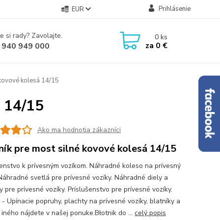
Prihlásenie
EUR
e si rady? Zavolajte.
0
ks
za
0 €
 940 949 000
 kovové kolesá 14/15
á 14/15
Ako ma hodnotia zákazníci
ník pre most silné kovové kolesá 14/15
šenstvo k prívesným vozíkom. Náhradné koleso na prívesný
 Náhradné svetlá pre prívesné vozíky. Náhradné diely a
 pre prívesné vozíky. Príslušenstvo pre prívesné vozíky.
 - Upínacie popruhy, plachty na prívesné vozíky, blatníky a
iného nájdete v našej ponuke.Błotnik do ...
celý popis