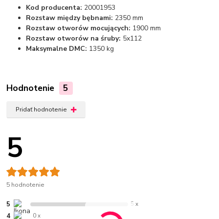
Kod producenta:
20001953
Rozstaw między bębnami:
2350 mm
Rozstaw otworów mocujących:
1900 mm
Rozstaw otworów na śruby:
5x112
Maksymalne DMC:
1350 kg
Hodnotenie
5
Pridať hodnotenie
5
5 hodnotenie
5
5 x
4
0 x