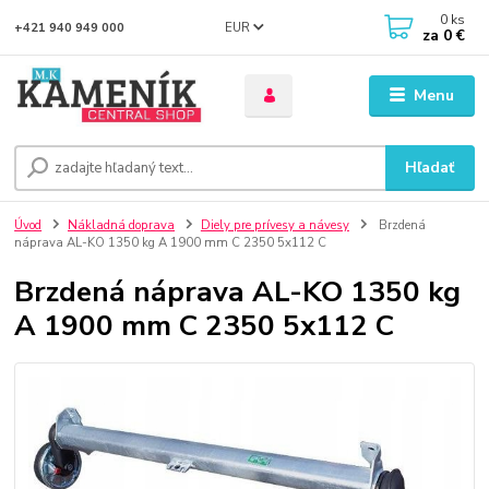
0
ks
EUR
+421 940 949 000
za
0 €
Menu
Hľadať
Úvod
Nákladná doprava
Diely pre prívesy a návesy
Brzdená
náprava AL-KO 1350 kg A 1900 mm C 2350 5x112 C
Brzdená náprava AL-KO 1350 kg
A 1900 mm C 2350 5x112 C