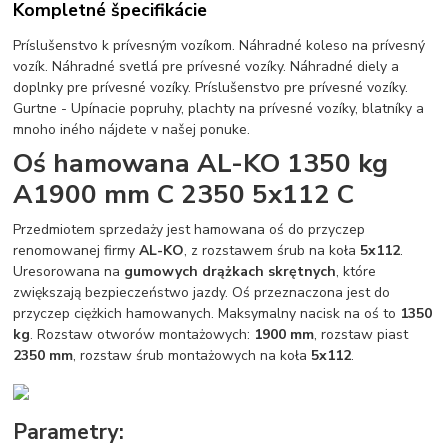
Kompletné špecifikácie
Príslušenstvo k prívesným vozíkom. Náhradné koleso na prívesný
vozík. Náhradné svetlá pre prívesné vozíky. Náhradné diely a
doplnky pre prívesné vozíky. Príslušenstvo pre prívesné vozíky.
Gurtne - Upínacie popruhy, plachty na prívesné vozíky, blatníky a
mnoho iného nájdete v našej ponuke.
Oś hamowana AL-KO 1350 kg
A1900 mm C 2350 5x112 C
Przedmiotem sprzedaży jest hamowana oś do przyczep
renomowanej firmy
AL-KO
, z rozstawem śrub na koła
5x112
.
Uresorowana na
gumowych drążkach skrętnych
, które
zwiększają bezpieczeństwo jazdy. Oś przeznaczona jest do
przyczep ciężkich hamowanych. Maksymalny nacisk na oś to
1350
kg
. Rozstaw otworów montażowych:
1900 mm
, rozstaw piast
2350 mm
, rozstaw śrub montażowych na koła
5x112
.
Parametry: