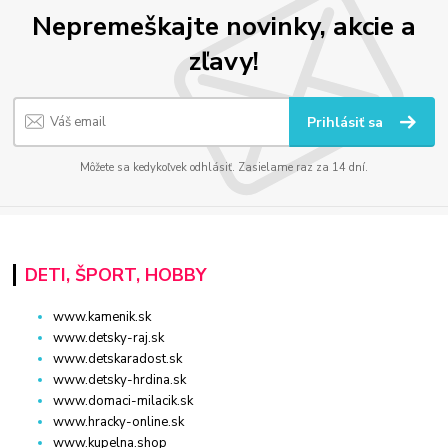
Nepremeškajte novinky, akcie a
zľavy!
Prihlásiť sa
Môžete sa kedykoľvek odhlásiť. Zasielame raz za 14 dní.
DETI, ŠPORT, HOBBY
www.kamenik.sk
www.detsky-raj.sk
www.detskaradost.sk
www.detsky-hrdina.sk
www.domaci-milacik.sk
www.hracky-online.sk
www.kupelna.shop