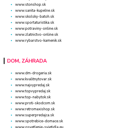
www.stonshop.sk
www.sanita-kupelne.sk
www.skolsky-batoh.sk
www.sportaturistika.sk
www.potraviny-online.sk
www.zlatnictvo-online.sk
www.rybarstvo-kamenik.sk
DOM, ZÁHRADA
www.dm-drogeria.sk
www.kvalitnytovar.sk
www.najvypredaj.sk
www.topvypredaj.sk
www.top-nabytok.sk
www.proti-skodcom.sk
www.retromaxishop.sk
www.superpredajca.sk
www.spotrebice-domace.sk
www.osvetlenie-svietidla.eu