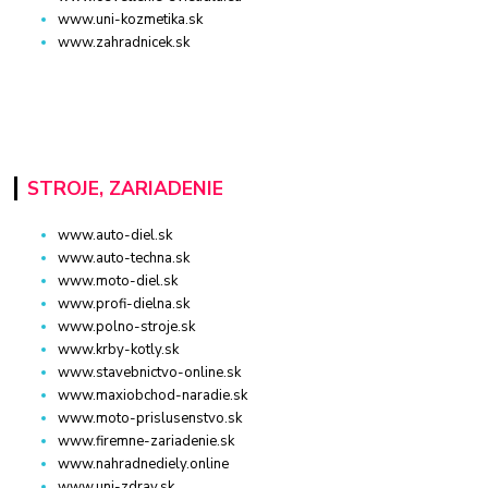
www.uni-kozmetika.sk
www.zahradnicek.sk
STROJE, ZARIADENIE
www.auto-diel.sk
www.auto-techna.sk
www.moto-diel.sk
www.profi-dielna.sk
www.polno-stroje.sk
www.krby-kotly.sk
www.stavebnictvo-online.sk
www.maxiobchod-naradie.sk
www.moto-prislusenstvo.sk
www.firemne-zariadenie.sk
www.nahradnediely.online
www.uni-zdrav.sk