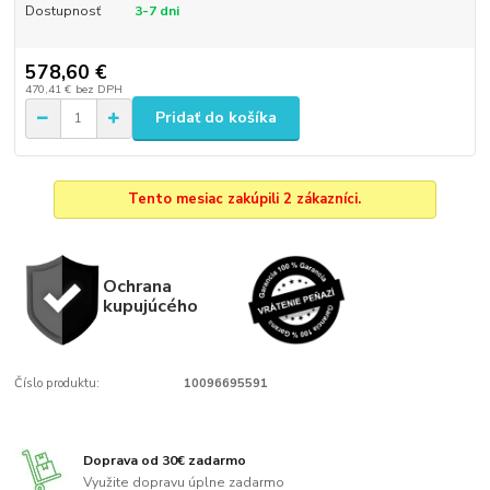
Dostupnosť
3-7 dni
578,60 €
470,41 €
bez DPH
Pridať do košíka
Tento mesiac zakúpili 2 zákazníci.
Ochrana
kupujúcého
Číslo produktu:
10096695591
Doprava od 30€ zadarmo
Využite dopravu úplne zadarmo