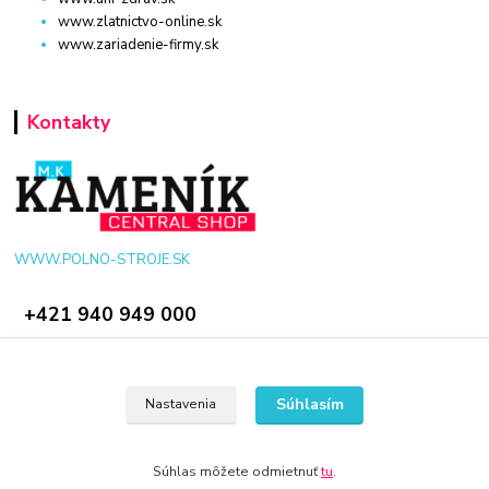
www.zlatnictvo-online.sk
www.zariadenie-firmy.sk
Kontakty
WWW.POLNO-STROJE.SK
+421 940 949 000
info@polno-stroje.sk
Súhlasím
Nastavenia
Súhlas môžete odmietnuť
tu
.