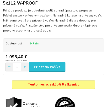
5x112 W-PROOF
Pri kúpe produktu je potrebné zvoliť a uhradiť paletovú prepravu.
Príslušenstvo k prívesným vozíkom. Náhradné koleso na prívesný vozík.
Náhradné svetlá pre prívesné vozíky. Náhradné diely a doplnky pre
prívesné vozíky. Príslušenstvo pre prívesné vozíky. Gurtne - Upínacie
popruhy, plachty na pr...
celý popis
Dostupnosť
3-7 dni
1 093,40 €
888,94 €
bez DPH
Pridať do košíka
Tento mesiac zakúpili 6 zákazníci.
Ochrana