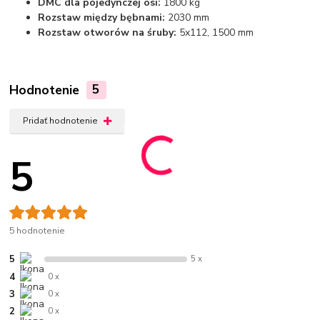
DMC dla pojedynczej osi:
1800 kg
Rozstaw między bębnami:
2030 mm
Rozstaw otworów na śruby:
5x112, 1500 mm
Hodnotenie
5
Pridať hodnotenie
5
5 hodnotenie
5
5 x
4
0 x
3
0 x
2
0 x