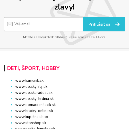
zľavy!
Prihlásiť sa
Môžete sa kedykoľvek odhlásiť. Zasielame raz za 14 dní.
DETI, ŠPORT, HOBBY
www.kamenik.sk
www.detsky-raj.sk
www.detskaradost.sk
www.detsky-hrdina.sk
www.domaci-milacik.sk
www.hracky-online.sk
www.kupelna.shop
www.stonshop.sk
www.sanita-kupelne.sk