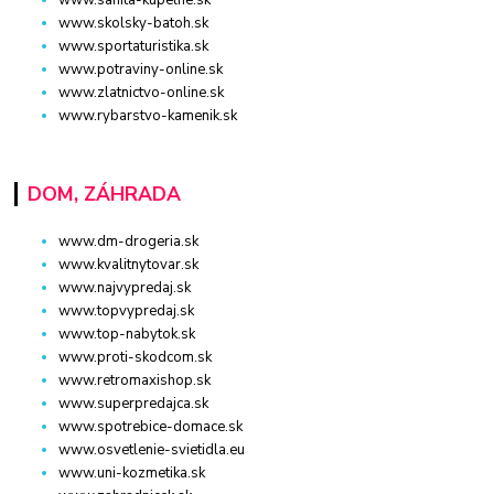
www.skolsky-batoh.sk
www.sportaturistika.sk
www.potraviny-online.sk
www.zlatnictvo-online.sk
www.rybarstvo-kamenik.sk
DOM, ZÁHRADA
www.dm-drogeria.sk
www.kvalitnytovar.sk
www.najvypredaj.sk
www.topvypredaj.sk
www.top-nabytok.sk
www.proti-skodcom.sk
www.retromaxishop.sk
www.superpredajca.sk
www.spotrebice-domace.sk
www.osvetlenie-svietidla.eu
www.uni-kozmetika.sk