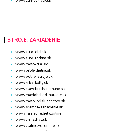
www.zahradnicek.sk
STROJE, ZARIADENIE
www.auto-diel.sk
www.auto-techna.sk
www.moto-diel.sk
www.profi-dielna.sk
www.polno-stroje.sk
www.krby-kotly.sk
www.stavebnictvo-online.sk
www.maxiobchod-naradie.sk
www.moto-prislusenstvo.sk
www.firemne-zariadenie.sk
www.nahradnediely.online
www.uni-zdrav.sk
www.zlatnictvo-online.sk