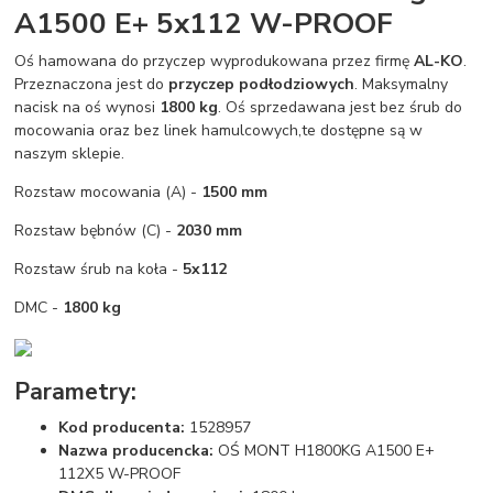
A1500 E+ 5x112 W-PROOF
Oś hamowana do przyczep wyprodukowana przez firmę
AL-KO
.
Przeznaczona jest do
przyczep podłodziowych
. Maksymalny
nacisk na oś wynosi
1800 kg
. Oś sprzedawana jest bez śrub do
mocowania oraz bez linek hamulcowych,te dostępne są w
naszym sklepie.
Rozstaw mocowania (A) -
1500 mm
Rozstaw bębnów (C) -
203
0 mm
Rozstaw śrub na koła -
5x112
DMC -
1800 kg
Parametry:
Kod producenta:
1528957
Nazwa producencka:
OŚ MONT H1800KG A1500 E+
112X5 W-PROOF