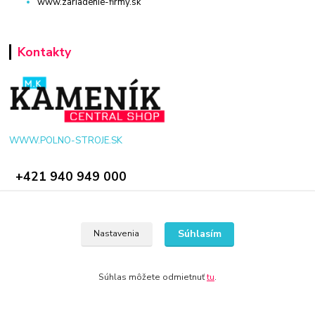
www.zariadenie-firmy.sk
Kontakty
WWW.POLNO-STROJE.SK
+421 940 949 000
info@polno-stroje.sk
Súhlasím
Nastavenia
Súhlas môžete odmietnuť
tu
.
© 2024 Všetky práva vyhradené KAMENIK.SK