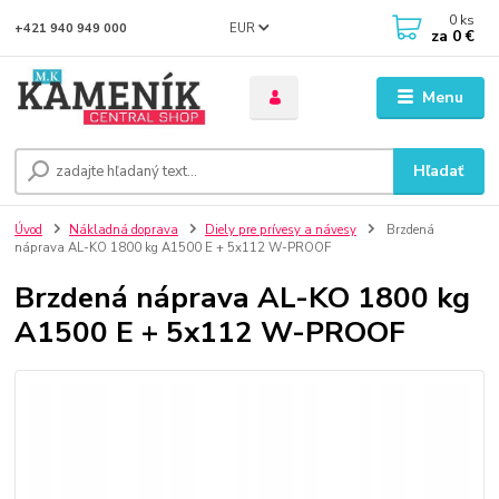
0
ks
EUR
+421 940 949 000
za
0 €
Menu
Hľadať
Úvod
Nákladná doprava
Diely pre prívesy a návesy
Brzdená
náprava AL-KO 1800 kg A1500 E + 5x112 W-PROOF
Brzdená náprava AL-KO 1800 kg
A1500 E + 5x112 W-PROOF