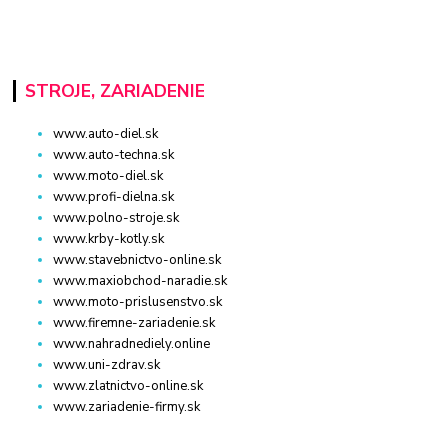
STROJE, ZARIADENIE
www.auto-diel.sk
www.auto-techna.sk
www.moto-diel.sk
www.profi-dielna.sk
www.polno-stroje.sk
www.krby-kotly.sk
www.stavebnictvo-online.sk
www.maxiobchod-naradie.sk
www.moto-prislusenstvo.sk
www.firemne-zariadenie.sk
www.nahradnediely.online
www.uni-zdrav.sk
www.zlatnictvo-online.sk
www.zariadenie-firmy.sk