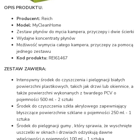
OPIS PRODUKTU:
Producent:
Reich
Model:
MyCleanHome
Zestaw płynów do mycia kampera, przyczepy i dwie ścierki
Wydajne koncentraty płynów
Możliwość wymycia całego kampera, przyczepy za pomocą
jednego zestawu
Kod produktu:
REI61467
ZESTAW ZAWIERA:
Intensywny środek do czyszczenia i pielęgnacji białych
powierzchni plastikowych, takich jak drzwi lub okiennice, a
także powierzchni wykonanych z twardego PCV o
pojemności 500 ml - 2 sztuki
Środek do czyszczenia szkła akrylowego zapewniający
błyszczące powierzchnie szklane o pojemności 250 ml - 1
sztuka
Środek do pielęgnacji gumy , który sprawia, że ​​wyschnięte
uszczelki w oknach i drzwiach odzyskują dawne
właściwości o pojemności 100 ml - 1 sztuka