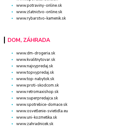
www.potraviny-online.sk
www.zlatnictvo-online.sk
www.rybarstvo-kamenik.sk
DOM, ZÁHRADA
www.dm-drogeria.sk
www.kvalitnytovar.sk
www.najvypredaj.sk
www.topvypredaj.sk
www.top-nabytok.sk
www.proti-skodcom.sk
www.retromaxishop.sk
www.superpredajca.sk
www.spotrebice-domace.sk
www.osvetlenie-svietidla.eu
www.uni-kozmetika.sk
www.zahradnicek.sk