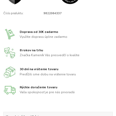
Číslo produktu:
9822064337
Doprava od 30€ zadarmo
Využite dopravu úplne zadarmo
8 rokov na trhu
Značka Kameník Vás presvedčí o kvalite
30 dní na vrátenie tovaru
Predĺžili sme dobu na vrátenie tovaru
Rýchle doručenie tovaru
Vaša spokojnosť je pre nás prvoradá