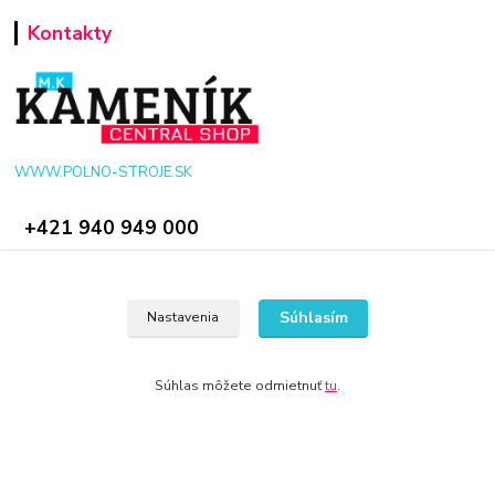
Kontakty
WWW.POLNO-STROJE.SK
+421 940 949 000
info@polno-stroje.sk
Súhlasím
Nastavenia
Súhlas môžete odmietnuť
tu
.
© 2024 Všetky práva vyhradené KAMENIK.SK
Vytvorené na
Eshop-rychlo.sk