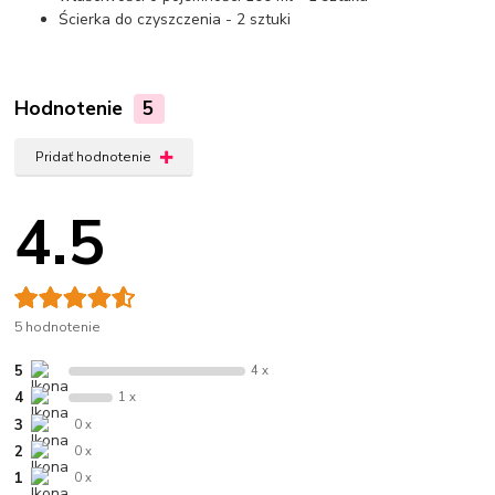
Ścierka do czyszczenia - 2 sztuki
Hodnotenie
5
Pridať hodnotenie
4.5
5 hodnotenie
5
4 x
4
1 x
3
0 x
2
0 x
1
0 x