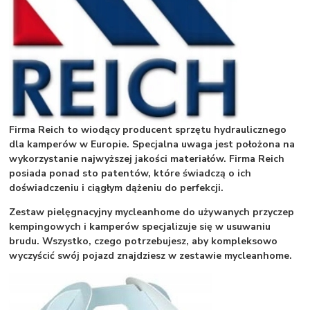
Firma Reich to wiodący producent sprzętu hydraulicznego
dla kamperów w Europie. Specjalna uwaga jest położona na
wykorzystanie najwyższej jakości materiałów. Firma Reich
posiada ponad sto patentów, które świadczą o ich
doświadczeniu i ciągłym dążeniu do perfekcji.
Zestaw pielęgnacyjny mycleanhome do używanych przyczep
kempingowych i kamperów specjalizuje się w usuwaniu
brudu. Wszystko, czego potrzebujesz, aby kompleksowo
wyczyścić swój pojazd znajdziesz w zestawie mycleanhome.