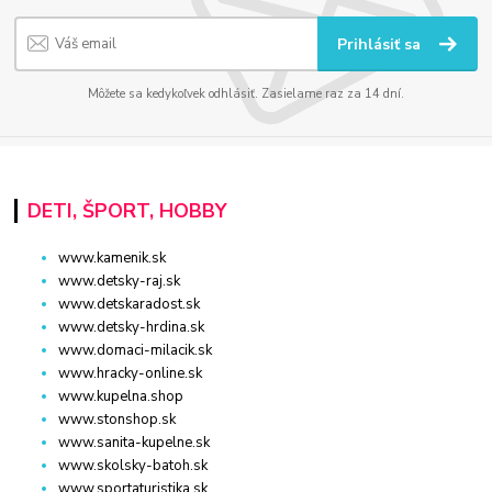
Prihlásiť sa
Môžete sa kedykoľvek odhlásiť. Zasielame raz za 14 dní.
DETI, ŠPORT, HOBBY
www.kamenik.sk
www.detsky-raj.sk
www.detskaradost.sk
www.detsky-hrdina.sk
www.domaci-milacik.sk
www.hracky-online.sk
www.kupelna.shop
www.stonshop.sk
www.sanita-kupelne.sk
www.skolsky-batoh.sk
www.sportaturistika.sk