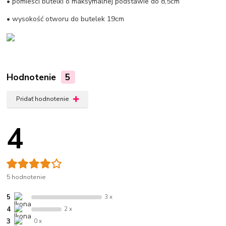
• pomieści butelki o maksymalnej podstawie do 8,5cm
• wysokość otworu do butelek 19cm
Hodnotenie
5
Pridať hodnotenie
4
5 hodnotenie
5
3 x
4
2 x
3
0 x