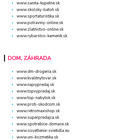
www.sanita-kupelne.sk
www.skolsky-batoh.sk
www.sportaturistika.sk
www.potraviny-online.sk
www.zlatnictvo-online.sk
www.rybarstvo-kamenik.sk
DOM, ZÁHRADA
www.dm-drogeria.sk
www.kvalitnytovar.sk
www.najvypredaj.sk
www.topvypredaj.sk
www.top-nabytok.sk
www.proti-skodcom.sk
www.retromaxishop.sk
www.superpredajca.sk
www.spotrebice-domace.sk
www.osvetlenie-svietidla.eu
www.uni-kozmetika.sk