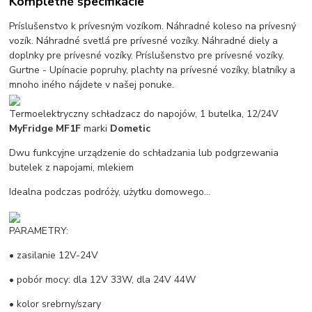
Kompletné špecifikácie
Príslušenstvo k prívesným vozíkom. Náhradné koleso na prívesný
vozík. Náhradné svetlá pre prívesné vozíky. Náhradné diely a
doplnky pre prívesné vozíky. Príslušenstvo pre prívesné vozíky.
Gurtne - Upínacie popruhy, plachty na prívesné vozíky, blatníky a
mnoho iného nájdete v našej ponuke.
Termoelektryczny schładzacz do napojów, 1 butelka, 12/24V
MyFridge MF1F
marki
Dometic
Dwu funkcyjne urządzenie do schładzania lub podgrzewania
butelek z napojami, mlekiem
Idealna podczas podróży, użytku domowego...
PARAMETRY:
• zasilanie 12V-24V
• pobór mocy: dla 12V 33W, dla 24V 44W
• kolor srebrny/szary