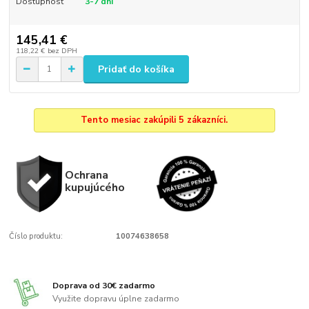
Dostupnosť
3-7 dni
145,41 €
118,22 €
bez DPH
Pridať do košíka
Tento mesiac zakúpili 5 zákazníci.
Ochrana
kupujúcého
Číslo produktu:
10074638658
Doprava od 30€ zadarmo
Využite dopravu úplne zadarmo