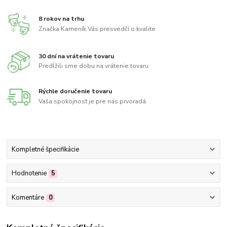
8 rokov na trhu
Značka Kameník Vás presvedčí o kvalite
30 dní na vrátenie tovaru
Predĺžili sme dobu na vrátenie tovaru
Rýchle doručenie tovaru
Vaša spokojnosť je pre nás prvoradá
Kompletné špecifikácie
Hodnotenie
5
Komentáre
0