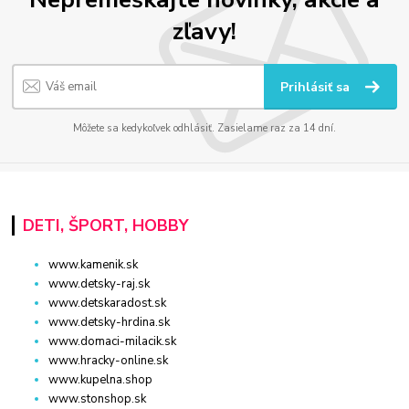
zľavy!
Prihlásiť sa
Môžete sa kedykoľvek odhlásiť. Zasielame raz za 14 dní.
DETI, ŠPORT, HOBBY
www.kamenik.sk
www.detsky-raj.sk
www.detskaradost.sk
www.detsky-hrdina.sk
www.domaci-milacik.sk
www.hracky-online.sk
www.kupelna.shop
www.stonshop.sk