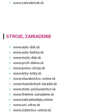
www.zahradnicek.sk
STROJE, ZARIADENIE
www.auto-diel.sk
www.auto-techna.sk
www.moto-diel.sk
www.profi-dielna.sk
www.polno-stroje.sk
www.krby-kotly.sk
www.stavebnictvo-online.sk
www.maxiobchod-naradie.sk
www.moto-prislusenstvo.sk
www.firemne-zariadenie.sk
www.nahradnediely.online
www.uni-zdrav.sk
www.zlatnictvo-online.sk