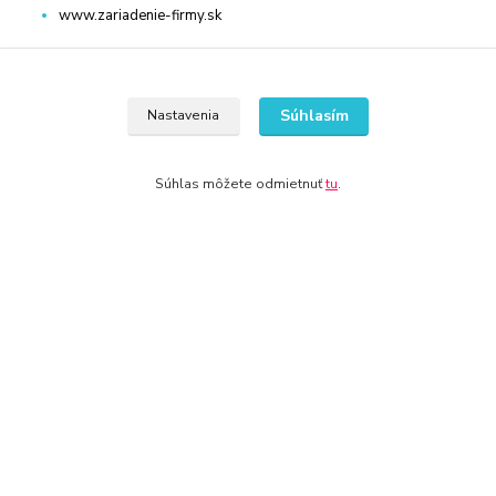
www.zariadenie-firmy.sk
Kontakty
Súhlasím
Nastavenia
Súhlas môžete odmietnuť
tu
.
WWW.POLNO-STROJE.SK
+421 940 949 000
info@polno-stroje.sk
© 2024 Všetky práva vyhradené KAMENIK.SK