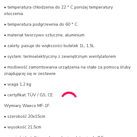
• temperatura chłodzenia do 22 ° C poniżej temperatury
otoczenia
• temperatura podgrzewnia do 60 ° C
• materiał tworzywo sztuczne, aluminium
• zalety: pasuje do większości butelek 1L, 1,5L
• system: termoelektryczny z zewnętrznym wentylatorem
• możliwość zamontowania urządzenia na stałe za pomocą śruby
znajdującej się w zestawie
• waga 1,2 kg
• certyfikat TÜV / GS, CE
Wymiary Waeco MF-1F:
• szerokość 20x15cm
• wysokość 21,5cm