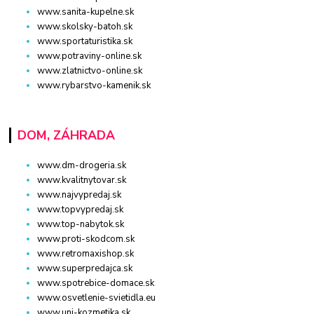
www.sanita-kupelne.sk
www.skolsky-batoh.sk
www.sportaturistika.sk
www.potraviny-online.sk
www.zlatnictvo-online.sk
www.rybarstvo-kamenik.sk
DOM, ZÁHRADA
www.dm-drogeria.sk
www.kvalitnytovar.sk
www.najvypredaj.sk
www.topvypredaj.sk
www.top-nabytok.sk
www.proti-skodcom.sk
www.retromaxishop.sk
www.superpredajca.sk
www.spotrebice-domace.sk
www.osvetlenie-svietidla.eu
www.uni-kozmetika.sk