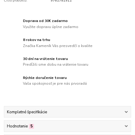
Číslo produktu:
9762781912
Doprava od 30€ zadarmo
Využite dopravu úplne zadarmo
8 rokov na trhu
Značka Kameník Vás presvedčí o kvalite
30 dní na vrátenie tovaru
Predĺžili sme dobu na vrátenie tovaru
Rýchle doručenie tovaru
Vaša spokojnosť je pre nás prvoradá
Kompletné špecifikácie
Hodnotenie
5