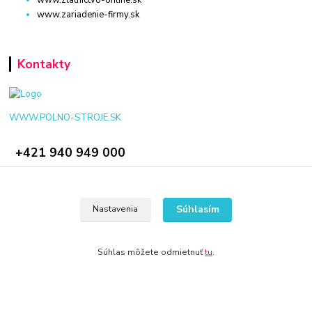
www.zariadenie-firmy.sk
Kontakty
WWW.POLNO-STROJE.SK
+421 940 949 000
info@polno-stroje.sk
Súhlasím
Nastavenia
Súhlas môžete odmietnuť
tu
.
© 2024 Všetky práva vyhradené KAMENIK.SK
Vytvorené na
Eshop-rychlo.sk