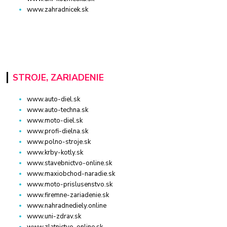
www.zahradnicek.sk
STROJE, ZARIADENIE
www.auto-diel.sk
www.auto-techna.sk
www.moto-diel.sk
www.profi-dielna.sk
www.polno-stroje.sk
www.krby-kotly.sk
www.stavebnictvo-online.sk
www.maxiobchod-naradie.sk
www.moto-prislusenstvo.sk
www.firemne-zariadenie.sk
www.nahradnediely.online
www.uni-zdrav.sk
www.zlatnictvo-online.sk