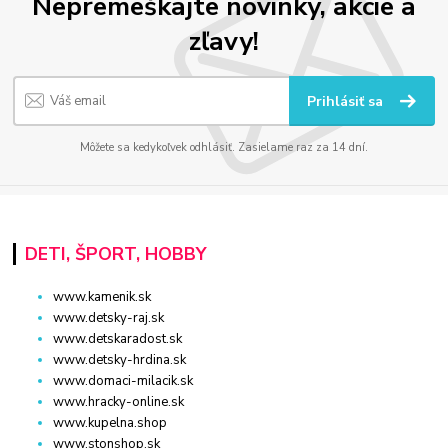
Nepremeškajte novinky, akcie a
zľavy!
Prihlásiť sa
Môžete sa kedykoľvek odhlásiť. Zasielame raz za 14 dní.
DETI, ŠPORT, HOBBY
www.kamenik.sk
www.detsky-raj.sk
www.detskaradost.sk
www.detsky-hrdina.sk
www.domaci-milacik.sk
www.hracky-online.sk
www.kupelna.shop
www.stonshop.sk