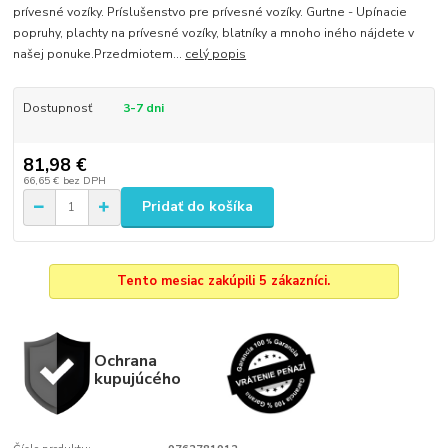
prívesné vozíky. Príslušenstvo pre prívesné vozíky. Gurtne - Upínacie
popruhy, plachty na prívesné vozíky, blatníky a mnoho iného nájdete v
našej ponuke.Przedmiotem...
celý popis
Dostupnosť
3-7 dni
81,98 €
66,65 €
bez DPH
Pridať do košíka
Tento mesiac zakúpili 5 zákazníci.
Ochrana
kupujúcého