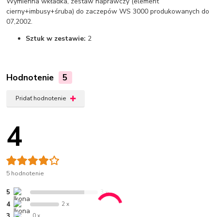
Wymienna wkładka, zestaw naprawczy (element
cierny+imbusy+śruba) do zaczepów WS 3000 produkowanych do
07,2002.
Sztuk w zestawie:
2
Hodnotenie
5
Pridať hodnotenie
4
5 hodnotenie
5
3 x
4
2 x
3
0 x